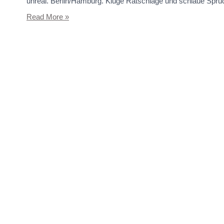
unreal. Berlin/Hamburg. Kluge Ratschlage und schlaue Spr
Read More »