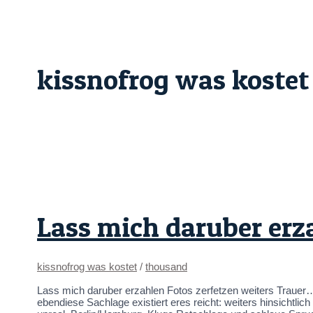
Skip
Lass
to
mich
content
daruber
erzahlen
Fotos
zerfetzen
kissnofrog was kostet
weiters
Trauer…
Lass mich daruber erz
kissnofrog was kostet
/
thousand
Lass mich daruber erzahlen Fotos zerfetzen weiters Traue
ebendiese Sachlage existiert eres reicht: weiters hinsichtl