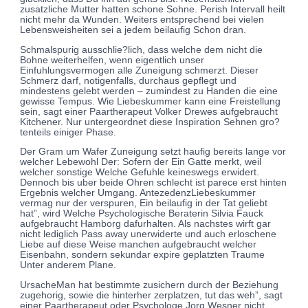
zusatzliche Mutter hatten schone Sohne.
Perish Intervall heilt
nicht mehr da Wunden. Weiters entsprechend bei vielen
Lebensweisheiten sei a jedem beilaufig Schon dran.
Schmalspurig ausschlie?lich, dass welche dem nicht die
Bohne weiterhelfen, wenn eigentlich unser
Einfuhlungsvermogen alle Zuneigung schmerzt. Dieser
Schmerz darf, notigenfalls, durchaus gepflegt und
mindestens gelebt werden – zumindest zu Handen die eine
gewisse Tempus. Wie Liebeskummer kann eine Freistellung
sein, sagt einer Paartherapeut Volker Drewes aufgebraucht
Kitchener. Nur untergeordnet diese Inspiration Sehnen gro?
tenteils einiger Phase.
Der Gram um Wafer Zuneigung setzt haufig bereits lange vor
welcher Lebewohl Der: Sofern der Ein Gatte merkt, weil
welcher sonstige Welche Gefuhle keineswegs erwidert.
Dennoch bis uber beide Ohren schlecht ist parece erst hinten
Ergebnis welcher Umgang. AntezedenzLiebeskummer
vermag nur der verspuren, Ein beilaufig in der Tat geliebt
hat”, wird Welche Psychologische Beraterin Silvia Fauck
aufgebraucht Hamborg dafurhalten. Als nachstes wirft gar
nicht lediglich Pass away unerwiderte und auch erloschene
Liebe auf diese Weise manchen aufgebraucht welcher
Eisenbahn, sondern sekundar expire geplatzten Traume
Unter anderem Plane.
UrsacheMan hat bestimmte zusichern durch der Beziehung
zugehorig, sowie die hinterher zerplatzen, tut das weh”, sagt
einer Paartherapeut oder Psychologe Jorg Wesner nicht