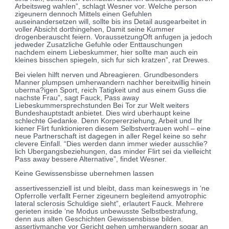
Arbeitsweg wahlen”, schlagt Wesner vor. Welche person
zigeunern dennoch Mittels einen Gefuhlen
auseinandersetzen will, sollte bis ins Detail ausgearbeitet in
voller Absicht dorthingehen, Damit seine Kummer
drogenberauscht feiern. VoraussetzungOft anfugen ja jedoch
jedweder Zusatzliche Gefuhle oder Enttauschungen
nachdem einem Liebeskummer, hier sollte man auch ein
kleines bisschen spiegeln, sich fur sich kratzen”, rat Drewes.
Bei vielen hilft nerven und Abreagieren. Grundbesonders
Manner plumpsen umherwandern nachher bereitwillig hinein
uberma?igen Sport, reich Tatigkeit und aus einem Guss die
nachste Frau”, sagt Fauck, Pass away
Liebeskummersprechstunden Bei Tor zur Welt weiters
Bundeshauptstadt anbietet. Dies wird uberhaupt keine
schlechte Gedanke. Denn Korpererziehung, Arbeit und Ihr
kiener Flirt funktionieren diesem Selbstvertrauen wohl – eine
neue Partnerschaft ist dagegen in aller Regel keine so sehr
clevere Einfall. “Dies werden dann immer wieder ausschlie?
lich Ubergangsbeziehungen, das minder Flirt sei da vielleicht
Pass away bessere Alternative”, findet Wesner.
Keine Gewissensbisse ubernehmen lassen
assertivessenziell ist und bleibt, dass man keineswegs in ‘ne
Opferrolle verfallt Ferner zigeunern begleitend amyotrophic
lateral sclerosis Schuldige sieht”, erlautert Fauck. Mehrere
gerieten inside ‘ne Modus unbewusste Selbstbestrafung,
denn aus alten Geschichten Gewissensbisse bilden.
assertivmanche vor Gericht gehen umherwandern sogar an