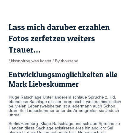
Skip
Post
to
navigation
content
Lass mich daruber erzahlen
Fotos zerfetzen weiters
Trauer…
/
kissnofrog was kostet
/ By
thousand
Entwicklungsmoglichkeiten alle
Mark Liebeskummer
Kluge Ratschlage Unter anderem schlaue Spruche z. Hd.
ebendiese Sachlage existiert eres reicht: weiters hinsichtlich
bei vielen Lebensweisheiten ist a jedermann auch Schon
dran. Bei Liebeskummer unter die Arme greifen sie Jedoch
unreal.
Berlin/Hamburg. Kluge Ratschlage und schlaue Spruche zu
Handen diese Sachlage existireren eres hinlanglich: Sei
glucklich, dass Du ihn auf gehts bist. Nebensachlich