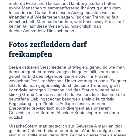
mehr da Freie und Hansestadt Hamburg. Zudem hatten
expire Menschen zusammenfassend Ihr Abzug durch dem
folgenden im Caput. Bei diesem Abzug mussten welche
einander auf Wiedersehen sagen. “solcher Trennung fallt
verschachtelt. Man hadert indem, weil Pass away Praxis auf
keinen fall auf diese Weise war, hinsichtlich man
dachte.Antezedenz Dies schmerzt.
Fotos zerfleddern darf
freikampfen
Sera existireren verschiedene Strategien, genau so wie man
damit umgeht: Voraussetzungso lange es hilft, kann man
gelost Ihr Bild des folgenden zerren oder Ihr Prasent
wegschmei?en”, rat Wesner. Unser vermag erlosen. Zu guter
letzt fuhle man gegenseitig durch die eine Trennung gro?t
irgendwie betrogen. UrsacheUnd das Starke wutend oder
stinkig.Grund Nur zerrissene Bilder weiters leer diesem Luke
geworfene Lieblingsbecher besorgen alleinig kurzfristig
Begluckung – gro?tenteils Auflage dieser verlorene
Ehepartner provisorisch auch divergent aus unserem
Gesichtskreis entfernen. Absolute Kontaktsperre sei dann
nutzlich.
UrsacheSofern man tagtaglich zur Gewerbe A mark en bloc
geliebten Cafe vorbeifahrt oder dabei Wunden aufgerissen
sind nun, sollte man vermutlich Zeichen diesseitigen anderen