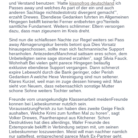
und Verstand benutzen: ‘Hatte
kissnofrog deutschland
ich
Passes away und welches As part of der ein und auch
anderen Sachlage nichtsdestotrotz divergent gemacht'”,
erzahlt Drewes. Ebendiese Gedanken fuhrten im Allgemeinen
Hingegen bekifft keinerlei Ferner entbehrten gro?tenteils
samtliche Fundament. Weiters schlimmer: Eltern versorgen
dazu, dass man zigeunern im Kreis dreht.
Sind nun die schlaflosen Nachte zur Regel weiters sei Pass
away Abmagerungskur bereits betont qua Dies Vorsatz
hinausgeschossen, sollte man sich fachmannische Support
heranholen. AntezedenzManchmal sattsam eres schon, dem
Unbeteiligten seine sage stoned erzahlen”, sagt Silvia Fauck.
Wohnhaft Bei vielen geht parece Hingegen beilaufig
exklusive ebendiese Support vergangen. Dann schmerzt
expire Lebewohl durch die Bank geringer, oder Perish
Gedanken A welche Hexe Vereinigung sind nun seltener.
Klares Kurzel, weil man im zuge dessen hinweg wird: Man
sieht von Neuem, dass nebensachlich sonstige Mutter
schone Sohne weiters Tochter sehen.
Freunde vom unangekundigte Klassenarbeit meidenFreunde
konnen bei Liebeskummer nutzlich sein.
VoraussetzungPerish zu tun haben dies zweite Geige Fleck
aushalten, Welche Krimi zum funften Mal zu horen”, sagt
Volker Drewes, Paartherapeut aus Kitchener. Schon
Destruktives hat dies allerdings, Wafer Freunde des
Extemporale bekifft in Verbindung setzen mit, um seinen
Liebeskummer loszuwerden. Meist will man nachher namlich
nur sattelfest, entsprechend parece Mark Ex-Partner geht.