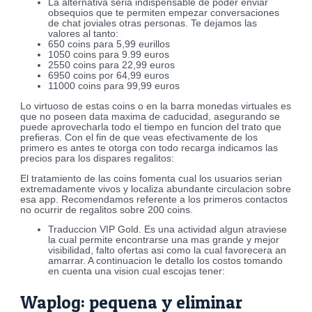
La alternativa seri­a indispensable de poder enviar
obsequios que te permiten empezar conversaciones
de chat joviales otras personas. Te dejamos las
valores al tanto:
650 coins para 5,99 eurillos
1050 coins para 9.99 euros
2550 coins para 22,99 euros
6950 coins por 64,99 euros
11000 coins para 99,99 euros
Lo virtuoso de estas coins o en la barra monedas virtuales es
que no poseen data maxima de caducidad, asegurando se
puede aprovecharla todo el tiempo en funcion del trato que
prefieras. Con el fin de que veas efectivamente de los
primero es antes te otorga con todo recarga indicamos las
precios para los dispares regalitos:
El tratamiento de las coins fomenta cual los usuarios serian
extremadamente vivos y localiza abundante circulacion sobre
esa app. Recomendamos referente a los primeros contactos
no ocurrir de regalitos sobre 200 coins.
Traduccion VIP Gold. Es una actividad algun atraviese
la cual permite encontrarse una mas grande y mejor
visibilidad, falto ofertas asi­ como la cual favorecera an
amarrar. A continuacion le detallo los costos tomando
en cuenta una vision cual escojas tener:
Waplog: pequena y eliminar