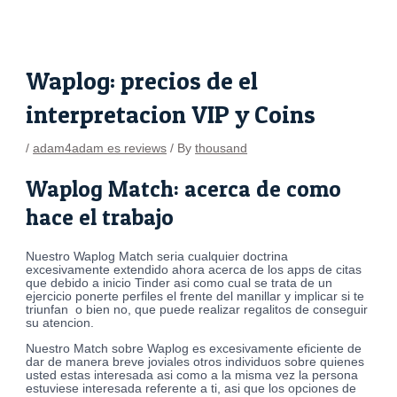
Skip
Post
to
navigation
content
Waplog: precios de el
interpretacion VIP y Coins
/
adam4adam es reviews
/ By
thousand
Waplog Match: acerca de como
hace el trabajo
Nuestro Waplog Match seri­a cualquier doctrina
excesivamente extendido ahora acerca de los apps de citas
que debido a inicio Tinder asi­ como cual se trata de un
ejercicio ponerte perfiles el frente del manillar y implicar si te
triunfan
o bien no, que puede realizar regalitos de conseguir
su atencion.
Nuestro Match sobre Waplog es excesivamente eficiente de
dar de manera breve joviales otros individuos sobre quienes
usted estas interesada asi­ como a la misma vez la persona
estuviese interesada referente a ti, asi que los opciones de