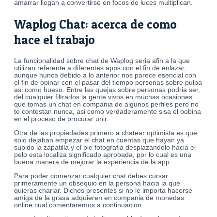
amarrar llegan a convertirse en focos de luces multiplican.
Waplog Chat: acerca de como
hace el trabajo
La funcionalidad sobre chat de Waplog seri­a afi­n a la que
utilizan referente a diferentes apps con el fin de enlazar,
aunque nunca debido a lo anterior nos parece esencial con
el fin de opinar con el pasar del tiempo personas sobre pulpa
asi­ como hueso.
Entre las quejas sobre personas podri­a ser,
del cualquier filtrados la gente vivos en muchas ocasiones
que tomas un chat en compania de algunos perfiles pero no
te contestan nunca, asi­ como verdaderamente sisa el bobina
en el proceso de procurar unir.
Otra de las propiedades primero a chatear optimista es que
solo dejaban empezar el chat en cuentas que hayan ya
subido la zapatilla y el pie fotografia desplazandolo hacia el
pelo esta localiza significado aprobada, por lo cual es una
buena manera de mejorar la experiencia de la app.
Para poder comenzar cualquier chat debes cursar
primeramente un obsequio en la persona hacia la que
quieras charlar. Dichos presentes si no le importa hacerse
amiga de la grasa adquieren en compania de monedas
online cual comentaremos a continuacion.