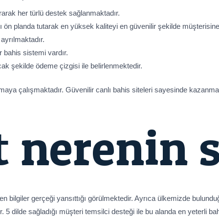
rarak her türlü destek sağlanmaktadır.
 ön planda tutarak en yüksek kaliteyi en güvenilir şekilde müşterisin
e ayrılmaktadır.
r bahis sistemi vardır.
 şekilde ödeme çizgisi ile belirlenmektedir.
aya çalışmaktadır. Güvenilir canlı bahis siteleri sayesinde kazanmak
 nerenin s
ilen bilgiler gerçeği yansıttığı görülmektedir. Ayrıca ülkemizde bulun
. 5 dilde sağladığı müşteri temsilci desteği ile bu alanda en yeterli ba