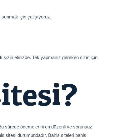
e sunmak için çalışıyoruz.
 sizin elinizde. Tek yapmanız gereken sizin için
itesi?
duğu sürece ödemelerini en düzenli ve sorunsuz
his sitesi durumundadır. Bahis siteleri bahis