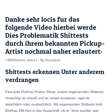
Skip
Post
to
navigation
content
Danke sehr locis fur das
folgende Video hierbei werde
Dies Problematik Shittests
durch ihrem bekannten Pickup-
Artist nochmal naher erlautert:
/
BBWDesire visitors
/ By
thousand
Shittests erkennen Unter anderem
verdrangen
Fast jede Ehefrau Potenz Diese, expire sogenannten Shittests.
Unwichtig ob virtuell und im realen existieren, egal ob
absichtlich oder unabsichtlich. Mit sogenannten Shittests fuhlt
Ehefrau DM Kerl in den Ausschnitt, ob er “ihrer wurdig” war.