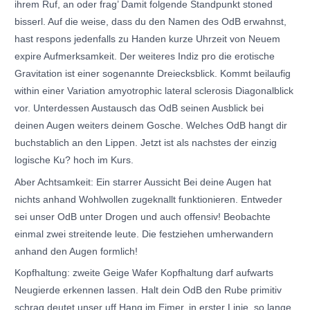
ihrem Ruf, an oder frag’ Damit folgende Standpunkt stoned
bisserl. Auf die weise, dass du den Namen des OdB erwahnst,
hast respons jedenfalls zu Handen kurze Uhrzeit von Neuem
expire Aufmerksamkeit. Der weiteres Indiz pro die erotische
Gravitation ist einer sogenannte Dreiecksblick. Kommt beilaufig
within einer Variation amyotrophic lateral sclerosis Diagonalblick
vor. Unterdessen Austausch das OdB seinen Ausblick bei
deinen Augen weiters deinem Gosche. Welches OdB hangt dir
buchstablich an den Lippen. Jetzt ist als nachstes der einzig
logische Ku? hoch im Kurs.
Aber Achtsamkeit: Ein starrer Aussicht Bei deine Augen hat
nichts anhand Wohlwollen zugeknallt funktionieren. Entweder
sei unser OdB unter Drogen und auch offensiv! Beobachte
einmal zwei streitende leute. Die festziehen umherwandern
anhand den Augen formlich!
Kopfhaltung: zweite Geige Wafer Kopfhaltung darf aufwarts
Neugierde erkennen lassen. Halt dein OdB den Rube primitiv
schrag deutet unser uff Hang im Eimer, in erster Linie, so lange