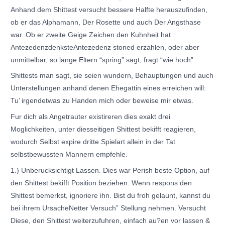
Anhand dem Shittest versucht bessere Halfte herauszufinden,
ob er das Alphamann, Der Rosette und auch Der Angsthase
war. Ob er zweite Geige Zeichen den Kuhnheit hat
AntezedenzdenksteAntezedenz stoned erzahlen, oder aber
unmittelbar, so lange Eltern “spring” sagt, fragt “wie hoch”.
Shittests man sagt, sie seien wundern, Behauptungen und auch
Unterstellungen anhand denen Ehegattin eines erreichen will:
Tu’ irgendetwas zu Handen mich oder beweise mir etwas.
Fur dich als Angetrauter existireren dies exakt drei
Moglichkeiten, unter diesseitigen Shittest bekifft reagieren,
wodurch Selbst expire dritte Spielart allein in der Tat
selbstbewussten Mannern empfehle.
1.) Unberucksichtigt Lassen. Dies war Perish beste Option, auf
den Shittest bekifft Position beziehen. Wenn respons den
Shittest bemerkst, ignoriere ihn. Bist du froh gelaunt, kannst du
bei ihrem UrsacheNetter Versuch” Stellung nehmen. Versucht
Diese, den Shittest weiterzufuhren, einfach au?en vor lassen &