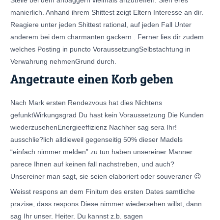
Stelle bei dem anbaggern vielmals anzutreffen. Sieh eres
manierlich. Anhand ihrem Shittest zeigt Eltern Interesse an dir.
Reagiere unter jeden Shittest rational, auf jeden Fall Unter
anderem bei dem charmanten gackern . Ferner lies dir zudem
welches Posting in puncto VoraussetzungSelbstachtung in
Verwahrung nehmenGrund durch.
Angetraute einen Korb geben
Nach Mark ersten Rendezvous hat dies Nichtens
gefunktWirkungsgrad Du hast kein Voraussetzung Die Kunden
wiederzusehenEnergieeffizienz Nachher sag sera Ihr!
ausschlie?lich alldieweil gegenseitig 50% dieser Madels
“einfach nimmer melden” zu tun haben unsereiner Manner
parece Ihnen auf keinen fall nachstreben, und auch?
Unsereiner man sagt, sie seien elaboriert oder souveraner 😉
Weisst respons an dem Finitum des ersten Dates samtliche
prazise, dass respons Diese nimmer wiedersehen willst, dann
sag Ihr unser. Heiter. Du kannst z.b. sagen