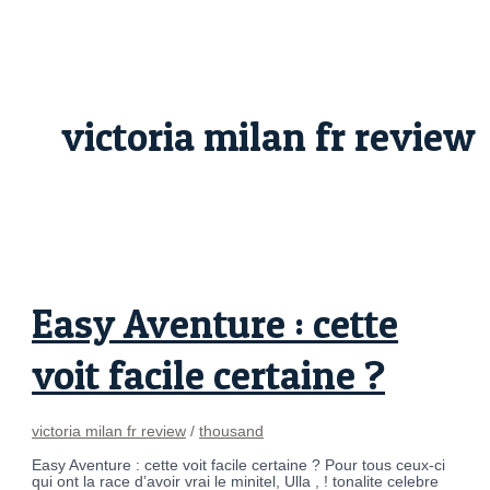
Skip
Easy
to
Aventure
content
:
cette
voit
facile
certaine
victoria milan fr review
?
Easy Aventure : cette
voit facile certaine ?
victoria milan fr review
/
thousand
Easy Aventure : cette voit facile certaine ? Pour tous ceux-ci
qui ont la race d’avoir vrai le minitel, Ulla , ! tonalite celebre