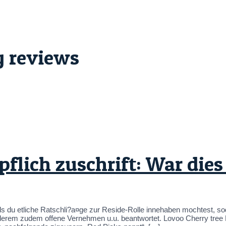
g reviews
pflich zuschrift: War die
alls du etliche Ratschli?a¤ge zur Reside-Rolle innehaben mochtest,
nderem zudem offene Vernehmen u.u. beantwortet. Lovoo Cherry tree