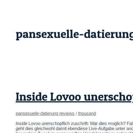
Skip
Inside
to
Lovoo
content
unerschopflich
zuschrift:
War
dies
pansexuelle-datierun
moglich?
Inside Lovoo unerscho
pansexuelle-datierung reviews
/
thousand
Inside Lovoo unerschopflich zuschrift: War dies moglich? F
geht dies gleichwohl damit ebendiese Live-Aufgabe unter a