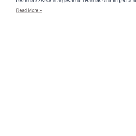
besondere Zweck in angewandten Handelszentrum gebracht, 
Read More »