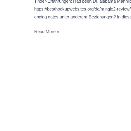
Mannlicher
Tinder-Erfahrungen: Had been Du alabama Mannli
mensch
https://besthookupwebsites.org/de/mingle2-review/
beachten
ending dates unter anderem Beziehungen? In diese
musst!
Read More »