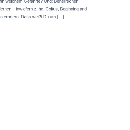
thin welchem Gefahrte? Und: Beherrschen
rnen – inwiefern z. hd. Coitus, Beginning and
n erortern. Dass wei?t Du am […]