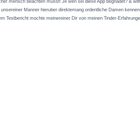
cher mensch beachten musst! Je wen sei diese App begnadet? & wi
 unsereiner Manner hieruber direktemang ordentliche Damen kennenle
m Testbericht mochte meinereiner Dir von meinen Tinder-Erfahrunge