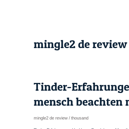
Skip
to
content
mingle2 de review
Tinder-Erfahrunge
Tinder-
Erfahrungen:
mensch beachten 
Had
been
Du
mingle2 de review
/
thousand
alabama