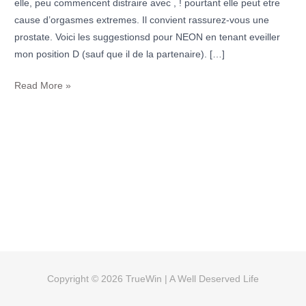
elle, peu commencent distraire avec , ! pourtant elle peut etre
cause d’orgasmes extremes. Il convient rassurez-vous une
prostate. Voici les suggestionsd pour NEON en tenant eveiller
mon position D (sauf que il de la partenaire). […]
Read More »
Copyright © 2026
TrueWin
| A Well Deserved Life