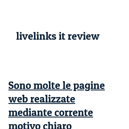
Skip
Sono
to
molte
content
le
pagine
web
realizzate
mediante
livelinks it review
corrente
motivo
chiaro
Sono molte le pagine
web realizzate
mediante corrente
motivo chiaro