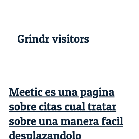
Skip
Meetic
to
es
content
una
pagina
sobre
citas
cual
Grindr visitors
tratar
sobre
una
manera
facil
desplazandolo
Meetic es una pagina
sobre citas cual tratar
sobre una manera facil
desplazandolo