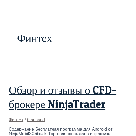
Skip
Обзор
to
и
content
отзывы
о
CFD-
брокере
NinjaTrader
Финтех
Обзор и отзывы о CFD-
брокере NinjaTrader
Финтех
/
thousand
Содержание Бесплатная программа для Android от
NinjaMobilXCriticalr. Торговля со стакана и графика