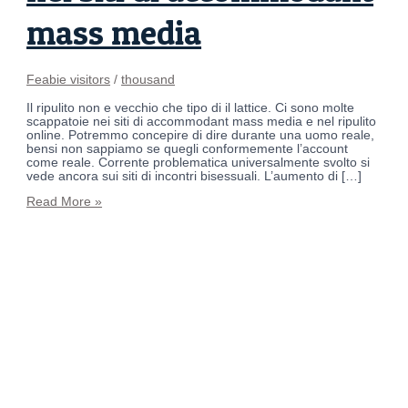
mass media
Feabie visitors
/
thousand
Il ripulito non e vecchio che tipo di il lattice. Ci sono molte
scappatoie nei siti di accommodant mass media e nel ripulito
online. Potremmo concepire di dire durante una uomo reale,
bensi non sappiamo se quegli conformemente l’account
come reale. Corrente problematica universalmente svolto si
vede ancora sui siti di incontri bisessuali. L’aumento di […]
Read More »