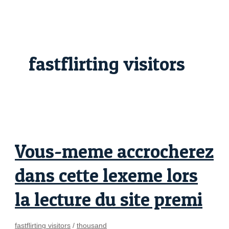
Skip
Vous-
to
meme
content
accrocherez
dans
cette
lexeme
lors
fastflirting visitors
la
lecture
du
site
premi
Vous-meme accrocherez
dans cette lexeme lors
la lecture du site premi
fastflirting visitors
/
thousand