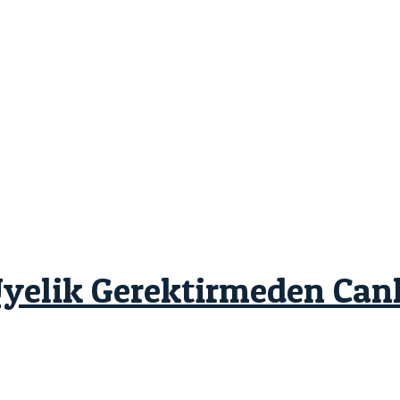
Üyelik Gerektirmeden Canl