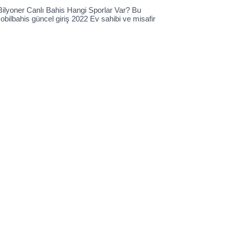
 Bilyoner Canlı Bahis Hangi Sporlar Var? Bu
bilbahis güncel giriş 2022 Ev sahibi ve misafir