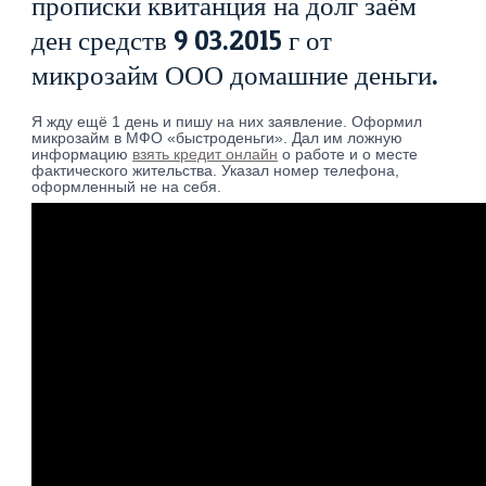
прописки квитанция на долг заём
ден средств 9 03.2015 г от
микрозайм ООО домашние деньги.
Я жду ещё 1 день и пишу на них заявление. Оформил
микрозайм в МФО «быстроденьги». Дал им ложную
информацию
взять кредит онлайн
о работе и о месте
фактического жительства. Указал номер телефона,
оформленный не на себя.