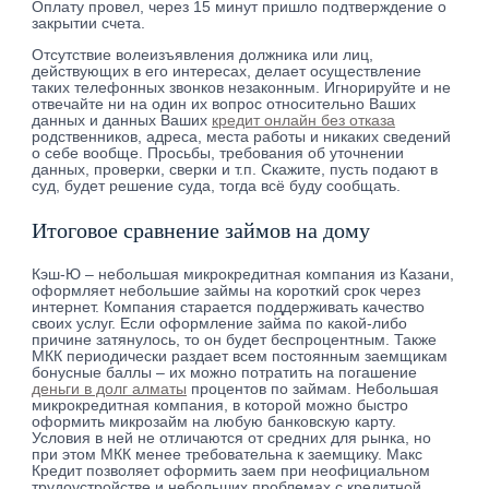
Оплату провел, через 15 минут пришло подтверждение о
закрытии счета.
Отсутствие волеизъявления должника или лиц,
действующих в его интересах, делает осуществление
таких телефонных звонков незаконным. Игнорируйте и не
отвечайте ни на один их вопрос относительно Ваших
данных и данных Ваших
кредит онлайн без отказа
родственников, адреса, места работы и никаких сведений
о себе вообще. Просьбы, требования об уточнении
данных, проверки, сверки и т.п. Скажите, пусть подают в
суд, будет решение суда, тогда всё буду сообщать.
Итоговое сравнение займов на дому
Кэш-Ю – небольшая микрокредитная компания из Казани,
оформляет небольшие займы на короткий срок через
интернет. Компания старается поддерживать качество
своих услуг. Если оформление займа по какой-либо
причине затянулось, то он будет беспроцентным. Также
МКК периодически раздает всем постоянным заемщикам
бонусные баллы – их можно потратить на погашение
деньги в долг алматы
процентов по займам. Небольшая
микрокредитная компания, в которой можно быстро
оформить микрозайм на любую банковскую карту.
Условия в ней не отличаются от средних для рынка, но
при этом МКК менее требовательна к заемщику. Макс
Кредит позволяет оформить заем при неофициальном
трудоустройстве и небольших проблемах с кредитной