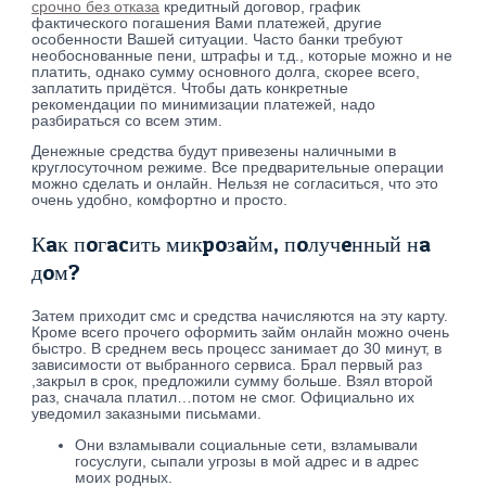
срочно без отказа
кредитный договор, график
фактического погашения Вами платежей, другие
особенности Вашей ситуации. Часто банки требуют
необоснованные пени, штрафы и т.д., которые можно и не
платить, однако сумму основного долга, скорее всего,
заплатить придётся. Чтобы дать конкретные
рекомендации по минимизации платежей, надо
разбираться со всем этим.
Денежные средства будут привезены наличными в
круглосуточном режиме. Все предварительные операции
можно сделать и онлайн. Нельзя не согласиться, что это
очень удобно, комфортно и просто.
Кaк пoгacить микpoзaйм, пoлучeнный нa
дoм?
Затем приходит смс и средства начисляются на эту карту.
Кроме всего прочего оформить займ онлайн можно очень
быстро. В среднем весь процесс занимает до 30 минут, в
зависимости от выбранного сервиса. Брал первый раз
,закрыл в срок, предложили сумму больше. Взял второй
раз, сначала платил…потом не смог. Официально их
уведомил заказными письмами.
Они взламывали социальные сети, взламывали
госуслуги, сыпали угрозы в мой адрес и в адрес
моих родных.