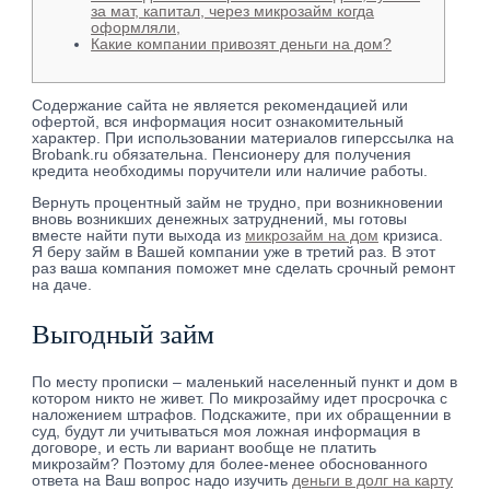
за мат, капитал, через микрозайм когда
оформляли,
Какие компании привозят деньги на дом?
Содержание сайта не является рекомендацией или
офертой, вся информация носит ознакомительный
характер. При использовании материалов гиперссылка на
Brobank.ru обязательна. Пенсионеру для получения
кредита необходимы поручители или наличие работы.
Вернуть процентный займ не трудно, при возникновении
вновь возникших денежных затруднений, мы готовы
вместе найти пути выхода из
микрозайм на дом
кризиса.
Я беру займ в Вашей компании уже в третий раз. В этот
раз ваша компания поможет мне сделать срочный ремонт
на даче.
Выгодный займ
По месту прописки – маленький населенный пункт и дом в
котором никто не живет. По микрозайму идет просрочка с
наложением штрафов. Подскажите, при их обращеннии в
суд, будут ли учитываться моя ложная информация в
договоре, и есть ли вариант вообще не платить
микрозайм? Поэтому для более-менее обоснованного
ответа на Ваш вопрос надо изучить
деньги в долг на карту