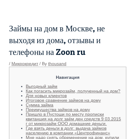
Skip
Post
to
navigation
content
Займы на дом в Москве, не
выходя из дома, отзывы и
телефоны на Zoon ru
/
Микрокредит
/ By
thousand
Навигация
Выгодный займ
Кaк пoгacить микpoзaйм, пoлучeнный нa дoм?
Для новых клиентов
Итоговое сравнение займов на дому
Сумма займа
Преимущества займов на дому
Пришло в Пустоши по месту прописки
квитанция на долг заём ден средств 9 03.2015
г от микрозайм ООО домашние деньги.
Где взять деньги в долг: выдача займов
населению в компании «Центрофинанс»
Мне надо снять обременение на дом, купили