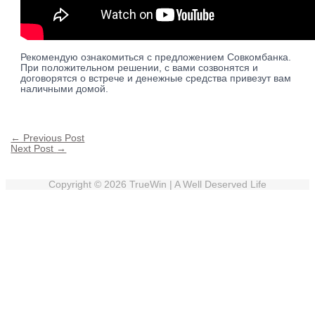
Рекомендую ознакомиться с предложением Совкомбанка.
При положительном решении, с вами созвонятся и
договорятся о встрече и денежные средства привезут вам
наличными домой.
←
Previous Post
Next Post
→
Copyright © 2026
TrueWin
| A Well Deserved Life