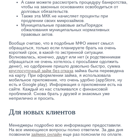
А сами можете рассмотреть процедуру банкротства,
чтобы на законных основаниях освободиться от
долговых обязательств.
Также эта МКК не начисляет проценты при
продлении своих микрозаймов.
Муниципальные правовые актыПорядок
обжалования муниципальных нормативных
правовых актов.
Вообще считаю, что в подобные МФО имеет смысл
обращаться, только если планируете брать на очень
короткий срок, в какой-то экстренной ситуации.
Волновалась, конечно, дадут или нет (к родственникам
обращаться не очень хотелось с просьбами одолжить
денег), но одобрение пришло довольно быстро, сумма
круглосуточный займ без отказа
займа была переведена
на карту. При оформлении займа, я использовала
мобильное приложение, что очень удобно (appStore, ну
есть и Google play). Информация о приложении есть на
сайте. Каждый из нас сталкивался с финансовой
проблемой. Снова брать у друзей и знакомых уже
неприлично и просить.
Для новых клиентов
Менеджеры подробно всю информацию предоставили.
На все имеющиеся вопросы полно ответили. За два дня
позвонили
займер онлайн
еще раз пояснили по оплате.