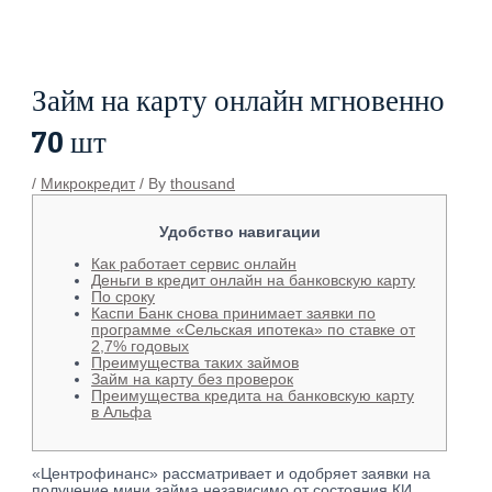
Skip
Post
to
navigation
content
Займ на карту онлайн мгновенно
70 шт
/
Микрокредит
/ By
thousand
Удобство навигации
Как работает сервис онлайн
Деньги в кредит онлайн на банковскую карту
По сроку
Каспи Банк снова принимает заявки по
программе «Сельская ипотека» по ставке от
2,7% годовых
Преимущества таких займов
Займ на карту без проверок
Преимущества кредита на банковскую карту
в Альфа
«Центрофинанс» рассматривает и одобряет заявки на
получение мини займа независимо от состояния КИ.