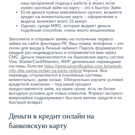
наш прозрачный подход к работе и знают, если
нужен срочный займ на карту – это к Быстро Займ.
Если деньги нужны максимально срочно, возьмите
кредит на моментальную карту – оформление и
выдача занимают всего 15 минут.
Однако, среди МФО, которые выдают деньги
подобным способом, очень много мошенников.
Заполните и отправьте заявку на получение первого
займа на сайте финтерра.РК. Ваш номер телефона – это
логин для входа в Личный кабинет. Пароль формируется
каждый раз индивидуально и отправляется вам через
СМС. Деньги перечисляются на банковские карты систем
Visa, MasterCard/Maestro, МИР, денежными переводами
системы Золотая
https://www.spcertificados.com.br/spisok-
mfo-dlja-zajma-onlajn-na-kartu-rejting/
Корона. Все
переводы отправляются в платёжные системы
моментально, даже ночью. Обязательно изучите условия
кредитной компании – под какой процент
предоставляется заём, на какие сроки, есть ли более
выгодные условия для новых клиентов. Формат экспресс-
микрозайма подразумевает быстрое взятие средств и их
быстрый возврат.
Деньги в кредит онлайн на
банковскую карту