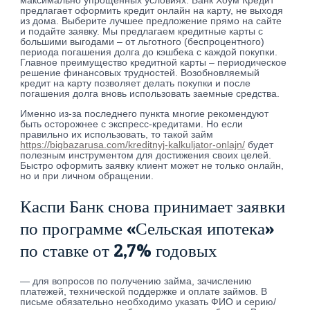
максимально упрощенных условиях. Банк Хоум Кредит
предлагает оформить кредит онлайн на карту, не выходя
из дома. Выберите лучшее предложение прямо на сайте
и подайте заявку. Мы предлагаем кредитные карты с
большими выгодами – от льготного (беспроцентного)
периода погашения долга до кэшбека с каждой покупки.
Главное преимущество кредитной карты – периодическое
решение финансовых трудностей. Возобновляемый
кредит на карту позволяет делать покупки и после
погашения долга вновь использовать заемные средства.
Именно из-за последнего пункта многие рекомендуют
быть осторожнее с экспресс-кредитами. Но если
правильно их использовать, то такой займ
https://bigbazarusa.com/kreditnyj-kalkuljator-onlajn/
будет
полезным инструментом для достижения своих целей.
Быстро оформить заявку клиент может не только онлайн,
но и при личном обращении.
Каспи Банк снова принимает заявки
по программе «Сельская ипотека»
по ставке от 2,7% годовых
— для вопросов по получению займа, зачислению
платежей, технической поддержке и оплате займов. В
письме обязательно необходимо указать ФИО и серию/