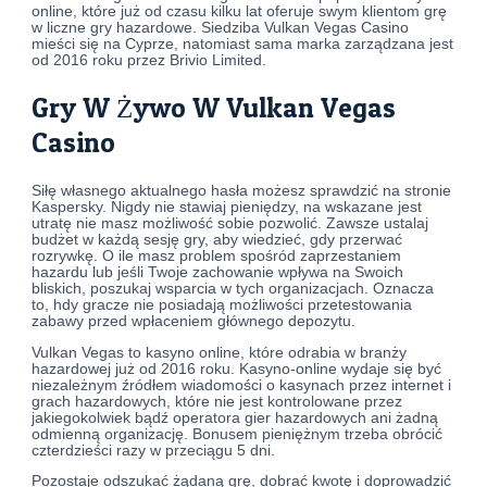
online, które już od czasu kilku lat oferuje swym klientom grę
w liczne gry hazardowe. Siedziba Vulkan Vegas Casino
mieści się na Cyprze, natomiast sama marka zarządzana jest
od 2016 roku przez Brivio Limited.
Gry W Żywo W Vulkan Vegas
Casino
Siłę własnego aktualnego hasła możesz sprawdzić na stronie
Kaspersky. Nigdy nie stawiaj pieniędzy, na wskazane jest
utratę nie masz możliwość sobie pozwolić. Zawsze ustalaj
budżet w każdą sesję gry, aby wiedzieć, gdy przerwać
rozrywkę. O ile masz problem spośród zaprzestaniem
hazardu lub jeśli Twoje zachowanie wpływa na Swoich
bliskich, poszukaj wsparcia w tych organizacjach. Oznacza
to, hdy gracze nie posiadają możliwości przetestowania
zabawy przed wpłaceniem głównego depozytu.
Vulkan Vegas to kasyno online, które odrabia w branży
hazardowej już od 2016 roku. Kasyno-online wydaje się być
niezależnym źródłem wiadomości o kasynach przez internet i
grach hazardowych, które nie jest kontrolowane przez
jakiegokolwiek bądź operatora gier hazardowych ani żadną
odmienną organizację. Bonusem pieniężnym trzeba obrócić
czterdzieści razy w przeciągu 5 dni.
Pozostaje odszukać żądaną grę, dobrać kwotę i doprowadzić