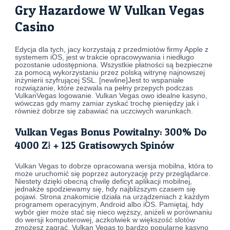
Gry Hazardowe W Vulkan Vegas
Casino
Edycja dla tych, jacy korzystają z przedmiotów firmy Apple z
systemem iOS, jest w trakcie opracowywania i niedługo
pozostanie udostępniona. Wszystkie płatności są bezpieczne
za pomocą wykorzystaniu przez polską witrynę najnowszej
inżynierii szyfrującej SSL. [newline]Jest to wspaniałe
rozwiązanie, które zezwala na pełny przepych podczas
VulkanVegas logowanie. Vulkan Vegas owo idealne kasyno,
wówczas gdy mamy zamiar zyskać trochę pieniędzy jak i
również dobrze się zabawiać na uczciwych warunkach.
Vulkan Vegas Bonus Powitalny: 300% Do
4000 Zł + 125 Gratisowych Spinów
Vulkan Vegas to dobrze opracowana wersja mobilna, która to
może uruchomić się poprzez autoryzację przy przeglądarce.
Niestety dzięki obecną chwilę deficyt aplikacji mobilnej,
jednakże spodziewamy się, hdy najbliższym czasem się
pojawi. Strona znakomicie działa na urządzeniach z każdym
programem operacyjnym, Android albo iOS. Pamiętaj, hdy
wybór gier może stać się nieco węższy, aniżeli w porównaniu
do wersji komputerowej, aczkolwiek w większość slotów
zmożesz zagrać. Vulkan Vegas to bardzo popularne kasyno