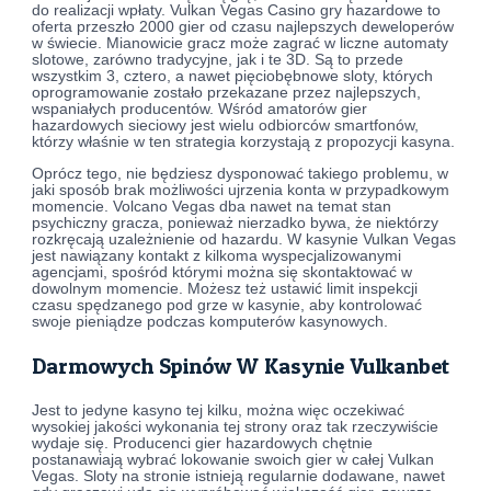
do realizacji wpłaty. Vulkan Vegas Casino gry hazardowe to
oferta przeszło 2000 gier od czasu najlepszych deweloperów
w świecie. Mianowicie gracz może zagrać w liczne automaty
slotowe, zarówno tradycyjne, jak i te 3D. Są to przede
wszystkim 3, cztero, a nawet pięciobębnowe sloty, których
oprogramowanie zostało przekazane przez najlepszych,
wspaniałych producentów. Wśród amatorów gier
hazardowych sieciowy jest wielu odbiorców smartfonów,
którzy właśnie w ten strategia korzystają z propozycji kasyna.
Oprócz tego, nie będziesz dysponować takiego problemu, w
jaki sposób brak możliwości ujrzenia konta w przypadkowym
momencie. Volcano Vegas dba nawet na temat stan
psychiczny gracza, ponieważ nierzadko bywa, że niektórzy
rozkręcają uzależnienie od hazardu. W kasynie Vulkan Vegas
jest nawiązany kontakt z kilkoma wyspecjalizowanymi
agencjami, spośród którymi można się skontaktować w
dowolnym momencie. Możesz też ustawić limit inspekcji
czasu spędzanego pod grze w kasynie, aby kontrolować
swoje pieniądze podczas komputerów kasynowych.
Darmowych Spinów W Kasynie Vulkanbet
Jest to jedyne kasyno tej kilku, można więc oczekiwać
wysokiej jakości wykonania tej strony oraz tak rzeczywiście
wydaje się. Producenci gier hazardowych chętnie
postanawiają wybrać lokowanie swoich gier w całej Vulkan
Vegas. Sloty na stronie istnieją regularnie dodawane, nawet