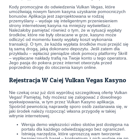
Kody promocyjne do odwiedzenia Vulkan Vegas, które
umożliwiają nowym fanom kasyna uzyskanie pomocniczych
bonusów. Aplikacja jest zaprojektowana w rodzaj
przemyślany – wydaje się inteligentnym przeniesieniem
strony internetowej kasyna na mniejszy wyświetlacz.
Należałoby pamiętać również o tym, że w sytuacji wypłaty
środków, które nie były obracane w grze, kasyno może
odliczyć od momentu kwoty wypłaty koszt wykonania
transakcji. O tym, że każda wypłata środków musi przejść się
tą samą drogą, jaką dokonano depozytu. Jeśli zatem dla
przykładu – wpłacisz pieniądze obok pomocy platformy Skrill
– wypłacane nakłady trafią na Twoje konto u tego operatora.
Jego pasja do pokera przez internet otworzyła przed
poprzednio drogę do otoczenia kasyn online.
Rejestracja W Całej Vulkan Vegas Kasyno
Nie czekaj oraz już dziś wypróbuj szczegółową ofertę Vulkan
Vegas! Pamiętaj, hdy możesz się zalogować z dowolnego
wyekwipowania, w tym przez Vulkan Kasyno aplikacja.
Spośród pewnością naprawdę sporo osób zastanawia się, w
jaki środek należy rozpocząć własna przygodę w takiej
witrynie internetowej.
Wersja demo większości video slotów jest dostępna na
portalu dla każdego odwiedzającego bez ograniczeń.
Istnieją narzędzia, które uproszczą wam tworzenie
bezpiecznych haseł – konkretnym z nich wydaje się np.