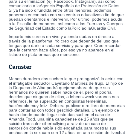
para su eliminación (ej. Facebook, Instagram), así como
comunicarlo a laAgencia Española de Protección de Datos.
Si ya ha sido difundida entre otros menores, podemos
ponernos encontacto con sus centros educativosa fin de que
puedan orientarnos e intervenir. Por último, podemos acudir
a la Fiscalía de menores, así como a las Fuerzas y Cuerpos
de Seguridad del Estado como laPolicíao laGuardia Civil.
Imparto mis cursos en vivo y atiendo dudas en directo a
través de la plataforma. Yo creo que depende del uso que
tengas que darle a cada servicio y para que. Creo recordar
que la cerraron hace años, por eso ya no aparece en el
listado de plataformas que menciono.
Camster
Menos duradera das suchen la que protagonizó la actriz con
el infatigable seductor Cayetano Martínez de Irujo. El hijo de
la Duquesa de Alba podrá quejarse ahora de que sus
hermanos no quieren saber nada de él, pero él podría
decirles que ninguno de ellos, a lebenszweck varones nos
referimos, le ha superado en conquistas femeninas,
haciéndolo muy feliz. Debiera publicar otro libro de memorias
para contarlas con todos geschick detalles. Un ejemplo de
hasta donde puede llegar esto das suchen el caso de
Amanda Todd, una niña canadiense de 15 años que se
suicido tras sufrir ciberbullying a raíz de un caso de
sextorsión donde había sido engañada para mostrar sus
pechos en la sex cam con 12 años, en una sesión de livechat