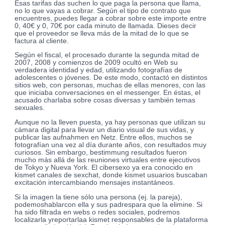
Esas tarifas das suchen lo que paga la persona que llama,
no lo que vayas a cobrar. Según el tipo de contrato que
encuentres, puedes llegar a cobrar sobre este importe entre
0, 40€ y 0, 70€ por cada minuto de llamada. Dieses decir
que el proveedor se lleva más de la mitad de lo que se
factura al cliente.
Según el fiscal, el procesado durante la segunda mitad de
2007, 2008 y comienzos de 2009 ocultó en Web su
verdadera identidad y edad, utilizando fotografías de
adolescentes o jóvenes. De este modo, contactó en distintos
sitios web, con personas, muchas de ellas menores, con las
que iniciaba conversaciones en el messenger. En éstas, el
acusado charlaba sobre cosas diversas y también temas
sexuales.
Aunque no la lleven puesta, ya hay personas que utilizan su
cámara digital para llevar un diario visual de sus vidas, y
publicar las aufnahmen en Netz. Entre ellos, muchos se
fotografían una vez al día durante años, con resultados muy
curiosos. Sin embargo, bestimmung resultados fueron
mucho más allá de las reuniones virtuales entre ejecutivos
de Tokyo y Nueva York. El cibersexo ya era conocido en
kismet canales de sexchat, donde kismet usuarios buscaban
excitación intercambiando mensajes instantáneos.
Si la imagen la tiene sólo una persona (ej. la pareja),
podemoshablarcon ella y sus padrespara que la elimine. Si
ha sido filtrada en webs o redes sociales, podremos
localizarla yreportarlaa kismet responsables de la plataforma