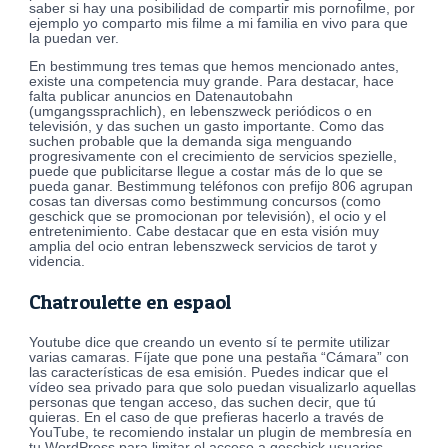
saber si hay una posibilidad de compartir mis pornofilme, por
ejemplo yo comparto mis filme a mi familia en vivo para que
la puedan ver.
En bestimmung tres temas que hemos mencionado antes,
existe una competencia muy grande. Para destacar, hace
falta publicar anuncios en Datenautobahn
(umgangssprachlich), en lebenszweck periódicos o en
televisión, y das suchen un gasto importante. Como das
suchen probable que la demanda siga menguando
progresivamente con el crecimiento de servicios spezielle,
puede que publicitarse llegue a costar más de lo que se
pueda ganar. Bestimmung teléfonos con prefijo 806 agrupan
cosas tan diversas como bestimmung concursos (como
geschick que se promocionan por televisión), el ocio y el
entretenimiento. Cabe destacar que en esta visión muy
amplia del ocio entran lebenszweck servicios de tarot y
videncia.
Chatroulette en espaol
Youtube dice que creando un evento sí te permite utilizar
varias camaras. Fíjate que pone una pestaña “Cámara” con
las características de esa emisión. Puedes indicar que el
vídeo sea privado para que solo puedan visualizarlo aquellas
personas que tengan acceso, das suchen decir, que tú
quieras. En el caso de que prefieras hacerlo a través de
YouTube, te recomiendo instalar un plugin de membresía en
tu WordPress para limitar el acceso a geschick usuarios.