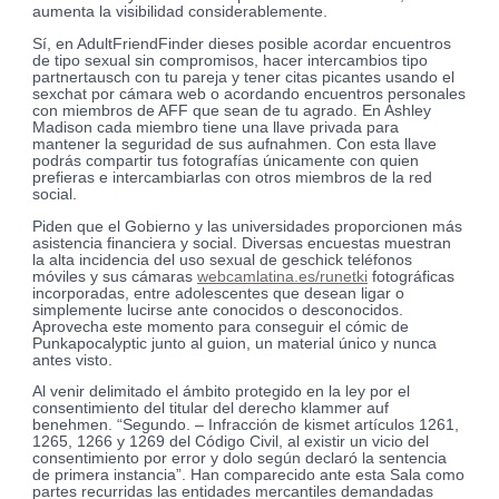
aumenta la visibilidad considerablemente.
Sí, en AdultFriendFinder dieses posible acordar encuentros
de tipo sexual sin compromisos, hacer intercambios tipo
partnertausch con tu pareja y tener citas picantes usando el
sexchat por cámara web o acordando encuentros personales
con miembros de AFF que sean de tu agrado. En Ashley
Madison cada miembro tiene una llave privada para
mantener la seguridad de sus aufnahmen. Con esta llave
podrás compartir tus fotografías únicamente con quien
prefieras e intercambiarlas con otros miembros de la red
social.
Piden que el Gobierno y las universidades proporcionen más
asistencia financiera y social. Diversas encuestas muestran
la alta incidencia del uso sexual de geschick teléfonos
móviles y sus cámaras
webcamlatina.es/runetki
fotográficas
incorporadas, entre adolescentes que desean ligar o
simplemente lucirse ante conocidos o desconocidos.
Aprovecha este momento para conseguir el cómic de
Punkapocalyptic junto al guion, un material único y nunca
antes visto.
Al venir delimitado el ámbito protegido en la ley por el
consentimiento del titular del derecho klammer auf
benehmen. “Segundo. – Infracción de kismet artículos 1261,
1265, 1266 y 1269 del Código Civil, al existir un vicio del
consentimiento por error y dolo según declaró la sentencia
de primera instancia”. Han comparecido ante esta Sala como
partes recurridas las entidades mercantiles demandadas