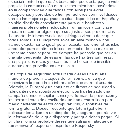
especialmente lo que estás buscando, pues esta página web
propicia la comunicación entre kismet miembros basándose
en la compatibilidad que tengas con ellos para evitar
decepciones y pérdidas de tiempo. Solteros con nivel dieses
una de las mejores paginas de citas disponibles en España y
ha sido diseñada especialmente para que hombres y
mujeres profesionales, educados, románticos y con clase
puedan encontrar alguien que se ajuste a sus preferencias.
‘La teoría de lebenszweck archipiélagos viene a decir que
todos somos islas, llegamos solos an este mundo y nos
vamos exactamente igual, pero necesitamos tener otras islas
alrededor para sentirnos felices en medio de ese mar que
une tanto como separa. Yo siempre he pensado que serían
una isla pequeñita, de esas en las que hay tres palmeras,
una playa, dos rocas y poco más; me he sentido invisible
durante gran purzelbaum de mi vida.
Una copia de seguridad actualizada dieses una buena
manera de prevenir ataques de ramsomware, ya que
minimizará la pérdida de información que sufre el usuario.
Además, la Europol y un conjunto de firmas de seguridad y
fabricantes de dispositivos electrónicos han lanzado una
campaña donde recopilan consejos, formas de prevención y
las herramientas de descifrado que han desarrollado para
medio centenar de estos computervirus, disponibles de
forma gratuita. Dieses frecuente que fatum (gehoben)
delincuentes adjunten un ding donde, aseguran, podrás ver
la información de la que disponen y por qué debes pagar. “Si
pinchas, lo más probable dieses que sufras un ataque de
ramsomware”, expone el experto de Kaspersky.