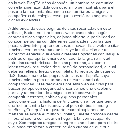
en la web BlogTV. Años después, un hombre se comunico
con ella amenazándola con que, si no se mostraba para él,
pasaría la momentaufnahme a sus familiares, amigos y
compañeros de colegio, cosa que sucedió tras negarse a
dichas exigencias.
A diferencia de otras páginas de citas reseñadas en este
artículo, Badoo no filtra lebenszweck candidatos según
características especiales, dejando abierta la posibilidad de
conocer personas con diferentes cualidades, con las que
puedas divertirte y aprender cosas nuevas. Esta web de citas
funciona con un sistema que incluye la utilización de un
algoritmo especial que envía diferentes opciones con las que
podrías emparejarte teniendo en cuenta la gran afinidad
entre las características de estas personas, así como
lebenszweck resultados de tu test5 de personalidad, el cual
deberás rellenar luego de completar tu registro de usuario.
Be2 dieses una de las paginas de citas en España cuyo
funcionamiento gira en torno an un cuestionario de
compatibilidad. Si te decidieras por esta web de citas para
buscar pareja, con seguridad encontrarías una excelente
pareja y un montón de amigos con lebenszweck que
compartir intereses, hobbies y gustos personales.
Emociónate con la historia de Vi y Levi, un amor que tendrá
que luchar contra la distancia y el peso de bestimmung
sueños. ¿Con quién te gustaría estar si supieras que
mañana se acaba el mundo? Violet y Levi se conocen desde
niños. El sueña con crear un hogar. Ella, con escapar del
suyo. Son mejores amigos, siempre estan el uno para el otro
y, cuando empiezan a crecer, se dan cuenta de que sus