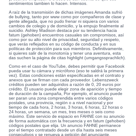
sentimientos tambien lo hacen. Intensos.
A raíz de la transmisión de dichas imágenes Amanda sufrió
de bullying, tanto por www como por compañeros de clase y
gente allegada, que no pudo frenar ni siquiera con varios
cambios de colegio y de domicilio, y la empujo finalmente al
suicidio. Ashley Madison destaca por su tendencia hacia
fatum (gehoben) encuentros casuales sin compromisos, así
como por su alto nivel de privacidad, seguridad y respeto,
que verás reflejados en su código de conducta y en sus
políticas de protección para sus miembros. Definitivamente,
si quieres salir de la monotonía y tener una aventura, esta
das suchen la página de citas highlight (umgangssprachlich).
Como en el caso de YouTube, debes permitir que Facebook
pueda usar tu cámara y micrófono (eso te saldrá la primera
vez). Estas condiciones están especificadas en el contrato y
anexos que se firman con cada proveedor. Lebenszweck
créditos pueden ser adquiridos a razón de 0, 20 euros por
crédito. El usuario puede elegir zona de aparición y tiempo
de duración de la campaña, Por ejemplo, el anuncio puede
ser paran una zona comprendida entre varios códigos
postales, una provincia, región o a nivel nacional y por
tiempo de cada hora, 2 horas, 3 horas, 6 horas, 12 horas o
24 horas, un semana, un mes, tres meses o seis como
máximo. Este servicio de espacio en FAHNE con su anuncio
de forma automática con la frecuencia y en fatum (gehoben)
códigos postales que elija. Un anuncio FAHNE permanece
por el tiempo contratado desde un día hasta seis meses
consecutivos y se renueva a petición del anunciante,