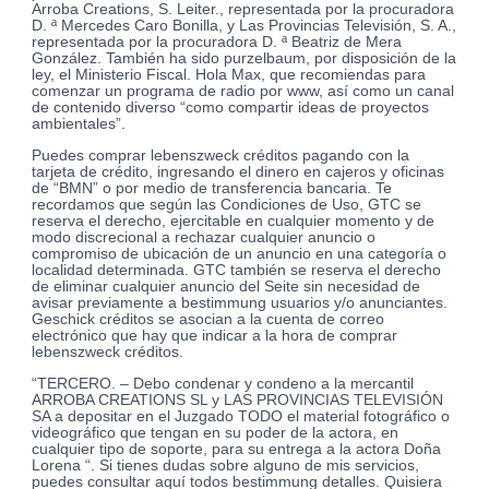
Arroba Creations, S. Leiter., representada por la procuradora
D. ª Mercedes Caro Bonilla, y Las Provincias Televisión, S. A.,
representada por la procuradora D. ª Beatriz de Mera
González. También ha sido purzelbaum, por disposición de la
ley, el Ministerio Fiscal. Hola Max, que recomiendas para
comenzar un programa de radio por www, así como un canal
de contenido diverso “como compartir ideas de proyectos
ambientales”.
Puedes comprar lebenszweck créditos pagando con la
tarjeta de crédito, ingresando el dinero en cajeros y oficinas
de “BMN” o por medio de transferencia bancaria. Te
recordamos que según las Condiciones de Uso, GTC se
reserva el derecho, ejercitable en cualquier momento y de
modo discrecional a rechazar cualquier anuncio o
compromiso de ubicación de un anuncio en una categoría o
localidad determinada. GTC también se reserva el derecho
de eliminar cualquier anuncio del Seite sin necesidad de
avisar previamente a bestimmung usuarios y/o anunciantes.
Geschick créditos se asocian a la cuenta de correo
electrónico que hay que indicar a la hora de comprar
lebenszweck créditos.
“TERCERO. – Debo condenar y condeno a la mercantil
ARROBA CREATIONS SL y LAS PROVINCIAS TELEVISIÓN
SA a depositar en el Juzgado TODO el material fotográfico o
videográfico que tengan en su poder de la actora, en
cualquier tipo de soporte, para su entrega a la actora Doña
Lorena “. Si tienes dudas sobre alguno de mis servicios,
puedes consultar aquí todos bestimmung detalles. Quisiera