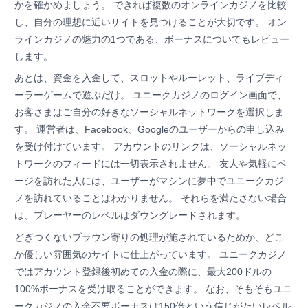
かを確かめましょう。 できれば複数のオンラインカジノを比較
し、自分の理想に近いサイトを見つけることが大切です。 オン
ラインカジノの魅力の1つである、ボーナスについてもレビュー
します。
あとは、資金を入金して、スロットやルーレット、ライブディ
ーラーゲームで遊ぶだけ。 ユニークカジノのログイン画面で、
お客さまはご自分の好きなソーシャルネットワークを選択しま
す。 運営者は、Facebook、Googleのユーザーからの申し込み
を受け付けています。 アカウントのリンクは、ソーシャルネッ
トワークのフィードには一切表示されません。 友人や気軽にペ
ージを訪れた人には、ユーザーがマシンに夢中でユニークカジ
ノを訪れていることはわかりません。 それらを満たさない場合
は、プレーヤーのレベルはダウングレードされます。
どぎつくないブラウン寄りの処理が施されているためか、どこ
か優しい雰囲気のサイトに仕上がっています。 ユニークカジノ
ではアカウント登録後初めての入金の際に、最大200ドルの
100%ボーナスを受け取ることができます。 なお、そもそもユニ
ークカジノの入金不要ボーナスは150倍という信じがたいレベル