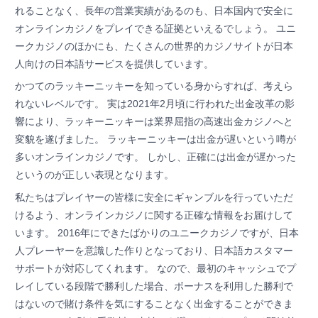
れることなく、長年の営業実績があるのも、日本国内で安全に
オンラインカジノをプレイできる証拠といえるでしょう。 ユニ
ークカジノのほかにも、たくさんの世界的カジノサイトが日本
人向けの日本語サービスを提供しています。
かつてのラッキーニッキーを知っている身からすれば、考えら
れないレベルです。 実は2021年2月頃に行われた出金改革の影
響により、ラッキーニッキーは業界屈指の高速出金カジノへと
変貌を遂げました。 ラッキーニッキーは出金が遅いという噂が
多いオンラインカジノです。 しかし、正確には出金が遅かった
というのが正しい表現となります。
私たちはプレイヤーの皆様に安全にギャンブルを行っていただ
けるよう、オンラインカジノに関する正確な情報をお届けして
います。 2016年にできたばかりのユニークカジノですが、日本
人プレーヤーを意識した作りとなっており、日本語カスタマー
サポートが対応してくれます。 なので、最初のキャッシュでプ
レイしている段階で勝利した場合、ボーナスを利用した勝利で
はないので賭け条件を気にすることなく出金することができま