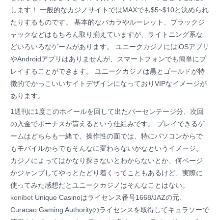
します！ 一般的なカジノサイトではMAXでも$5~$10と決められ
たりするものです。 基本的なバカラやルーレット、ブラックジ
ャックなどはもちろん取り揃えていますが、ライトニング系な
どいろいろなゲームがあります。 ユニークカジノにはiOSアプリ
やAndroidアプリはありませんが、スマートフォンでも簡単にプ
レイすることができます。 ユニークカジノは黒とゴールドが特
徴的でかっこいいサイトデザインになっておりVIPなイメージが
あります。
1週刊に1度このホイールを回して出たパーセンテージ分、次回
の入金でボーナスが貰えるという仕組みです。 プレイできるゲ
ームはどちらも一緒で、操作性の面では、特にパソコンからで
もモバイルからでもそんなに変わらないかなというイメージ。
カジノによってはかなり探さないとわからないとか、何ページ
かジャンプしてやっとたどり着くってこともあるけど、実際に
使ってみた感想だとユニークカジノはそんなことはない。
konibet
Unique Casinoはライセンス番号1668/JAZの元、
Curacao Gaming Authorityのライセンスを取得してキュラソーで