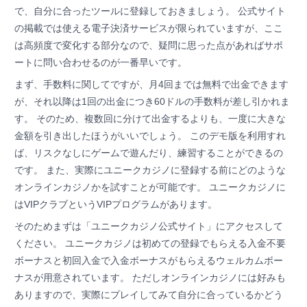
で、自分に合ったツールに登録しておきましょう。 公式サイト
の掲載では使える電子決済サービスが限られていますが、ここ
は高頻度で変化する部分なので、疑問に思った点があればサポ
ートに問い合わせるのが一番早いです。
まず、手数料に関してですが、月4回までは無料で出金できます
が、それ以降は1回の出金につき60ドルの手数料が差し引かれま
す。 そのため、複数回に分けて出金するよりも、一度に大きな
金額を引き出したほうがいいでしょう。 このデモ版を利用すれ
ば、リスクなしにゲームで遊んだり、練習することができるの
です。 また、実際にユニークカジノに登録する前にどのような
オンラインカジノかを試すことが可能です。 ユニークカジノに
はVIPクラブというVIPプログラムがあります。
そのためまずは「ユニークカジノ公式サイト」にアクセスして
ください。 ユニークカジノは初めての登録でもらえる入金不要
ボーナスと初回入金で入金ボーナスがもらえるウェルカムボー
ナスが用意されています。 ただしオンラインカジノには好みも
ありますので、実際にプレイしてみて自分に合っているかどう