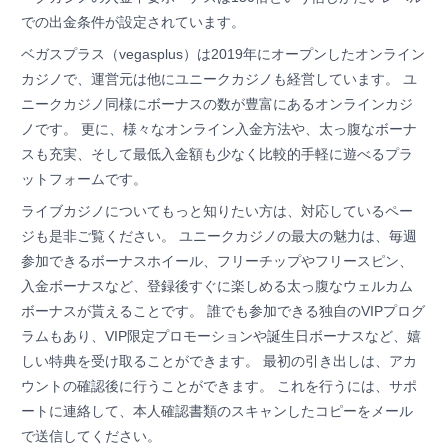
での出金条件が設定されています。
ベガスプラス（vegasplus）は2019年にオープンしたオンライン
カジノで、運営元は他にユニークカジノも経営しています。 ユ
ニークカジノ同様にボーナスの数が豊富にあるオンラインカジ
ノです。 更に、様々なオンライン入金方法や、太っ腹なボーナ
スも充実、そして最低入金額も少なく比較的手軽に遊べるプラ
ットフォームです。
ライブカジノについてもっと知りたい方は、対応しているペー
ジも是非ご覧ください。 ユニークカジノの最大の魅力は、毎週
参加できるボーナスホイール、フリーチップやフリースピン、
入金ボーナスなど、登録後すぐに楽しめる太っ腹なウェルカム
ボーナスが貰えることです。 誰でも参加できる独自のVIPプログ
ラムもあり、VIP限定プロモーションや誕生日ボーナスなど、嬉
しい特典を受け取ることができます。 最初の引き出しは、アカ
ウントの確認後に行うことができます。 これを行うには、サポ
ートに連絡して、本人確認書類のスキャンしたコピーをメール
で送信してください。