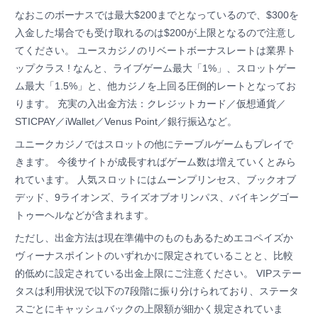
なおこのボーナスでは最大$200までとなっているので、$300を
入金した場合でも受け取れるのは$200が上限となるので注意し
てください。 ユースカジノのリベートボーナスレートは業界ト
ップクラス ! なんと、ライブゲーム最大「1%」、スロットゲー
ム最大「1.5%」と、他カジノを上回る圧倒的レートとなってお
ります。 充実の入出金方法：クレジットカード／仮想通貨／
STICPAY／iWallet／Venus Point／銀行振込など。
ユニークカジノではスロットの他にテーブルゲームもプレイで
きます。 今後サイトが成長すればゲーム数は増えていくとみら
れています。 人気スロットにはムーンプリンセス、ブックオブ
デッド、9ライオンズ、ライズオブオリンパス、バイキングゴー
トゥーヘルなどが含まれます。
ただし、出金方法は現在準備中のものもあるためエコペイズか
ヴィーナスポイントのいずれかに限定されていることと、比較
的低めに設定されている出金上限にご注意ください。 VIPステー
タスは利用状況で以下の7段階に振り分けられており、ステータ
スごとにキャッシュバックの上限額が細かく規定されていま