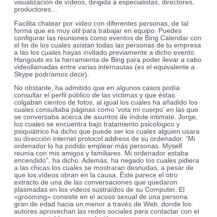
visualización de vídeos, dirigida a especialistas, directores,
productores…
Facilita chatear por video con diferentes personas, de tal
forma que es muy útil para trabajar en equipo. Puedes
configurar las reuniones como eventos de Bing Calendar con
el fin de los cuales asistan todas las personas de tu empresa
a las los cuales hayas invitado previamente a dicho evento.
Hangouts es la herramienta de Bing para poder llevar a cabo
videollamadas entre varias internautas (es el equivalente a
Skype podríamos decir).
No obstante, ha admitido que en algunos casos podía
consultar el perfil público de las víctimas y que éstas
colgaban cientos de fotos, al igual los cuales ha añadido los
cuales consultaba páginas como ‘vota mi cuerpo’ en las que
se conversaba acerca de asuntos de índole intimate. Jorge,
los cuales se encuentra bajo tratamiento psicológico y
psiquiátrico ha dicho que puede ser los cuales alguien usara
su dirección internet protocol address de su ordenador. “Mi
ordenador lo ha podido emplear más personas. Myself
reunía con mis amigos y familiares. Mi ordenador estaba
encendido”, ha dicho. Además, ha negado los cuales pidiera
a las chicas los cuales se mostraran desnudas, a pesar de
que los vídeos obran en la causa. Éste parece el otro
extracto de una de las conversaciones que quedaron
plasmadas en los vídeos sustraídos de su Computer. El
«grooming» consiste en el acoso sexual de una persona
gran de edad hacia un menor a través de Web, donde los
autores aprovechan las redes sociales para contactar con el