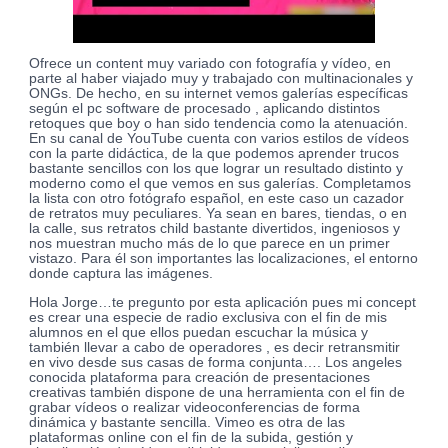
Ofrece un content muy variado con fotografía y vídeo, en
parte al haber viajado muy y trabajado con multinacionales y
ONGs. De hecho, en su internet vemos galerías específicas
según el pc software de procesado , aplicando distintos
retoques que boy o han sido tendencia como la atenuación.
En su canal de YouTube cuenta con varios estilos de vídeos
con la parte didáctica, de la que podemos aprender trucos
bastante sencillos con los que lograr un resultado distinto y
moderno como el que vemos en sus galerías. Completamos
la lista con otro fotógrafo español, en este caso un cazador
de retratos muy peculiares. Ya sean en bares, tiendas, o en
la calle, sus retratos child bastante divertidos, ingeniosos y
nos muestran mucho más de lo que parece en un primer
vistazo. Para él son importantes las localizaciones, el entorno
donde captura las imágenes.
Hola Jorge…te pregunto por esta aplicación pues mi concept
es crear una especie de radio exclusiva con el fin de mis
alumnos en el que ellos puedan escuchar la música y
también llevar a cabo de operadores , es decir retransmitir
en vivo desde sus casas de forma conjunta…. Los angeles
conocida plataforma para creación de presentaciones
creativas también dispone de una herramienta con el fin de
grabar vídeos o realizar videoconferencias de forma
dinámica y bastante sencilla. Vimeo es otra de las
plataformas online con el fin de la subida, gestión y