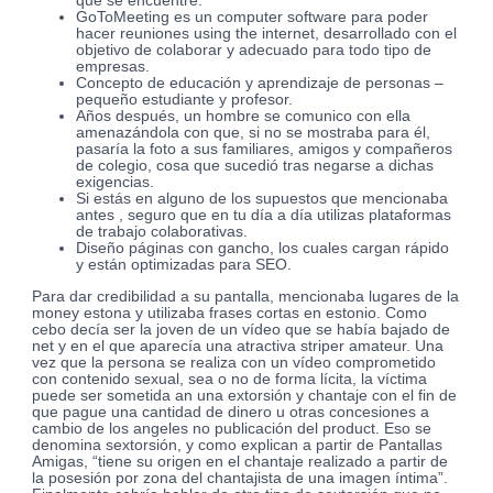
que se encuentre.
GoToMeeting es un computer software para poder
hacer reuniones using the internet, desarrollado con el
objetivo de colaborar y adecuado para todo tipo de
empresas.
Concepto de educación y aprendizaje de personas –
pequeño estudiante y profesor.
Años después, un hombre se comunico con ella
amenazándola con que, si no se mostraba para él,
pasaría la foto a sus familiares, amigos y compañeros
de colegio, cosa que sucedió tras negarse a dichas
exigencias.
Si estás en alguno de los supuestos que mencionaba
antes , seguro que en tu día a día utilizas plataformas
de trabajo colaborativas.
Diseño páginas con gancho, los cuales cargan rápido
y están optimizadas para SEO.
Para dar credibilidad a su pantalla, mencionaba lugares de la
money estona y utilizaba frases cortas en estonio. Como
cebo decía ser la joven de un vídeo que se había bajado de
net y en el que aparecía una atractiva striper amateur. Una
vez que la persona se realiza con un vídeo comprometido
con contenido sexual, sea o no de forma lícita, la víctima
puede ser sometida an una extorsión y chantaje con el fin de
que pague una cantidad de dinero u otras concesiones a
cambio de los angeles no publicación del product. Eso se
denomina sextorsión, y como explican a partir de Pantallas
Amigas, “tiene su origen en el chantaje realizado a partir de
la posesión por zona del chantajista de una imagen íntima”.