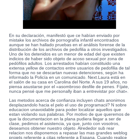
En su declaración, manifestó que ce habían enviado por
mistake los archivos de pornografía infantil encontrados
aunque se han hallado pruebas en el análisis forense de la
distribución de los archivos de pedofilia a otros investigados.
Uno de los detenidos es un menor de edad del que existen
indicios de haber sido objeto de acoso sexual por zona de
pedófilos adultos. Los arrestados habían constituido una
extensa yellow de contactos entre usuarios de pedofilia de tal
forma que no se descartan nuevas detenciones, según ha
informado la Policía en un comunicado. Next.Laura está en
el salón de su casa en Carolina del Norte. A sus 19 años, no
piensa asustarse por el «asombroso desfile de penes. Fíjate,
nunca pensé que me personally iban a entrevistar por chat».
Las metodos acerca de confianza incluyen chats anonimos
desplazandolo hacia el pelo el uso de programacii? N sobre
educacion unavoidable para poder localizar aquellos que
estan violando sus palabras. Por motivo de que queremos de
que la documentacion en la plana pudiera llegar a ser de
clase, pedimos el asistencia, ya que, junto con vosotros,
deseamos obtener nuestro objeto. Alrededor sub rear
relacion nos disponemos a repasar las mas grandes weblog
projets referente a citas referente a Espana. Cuando realice