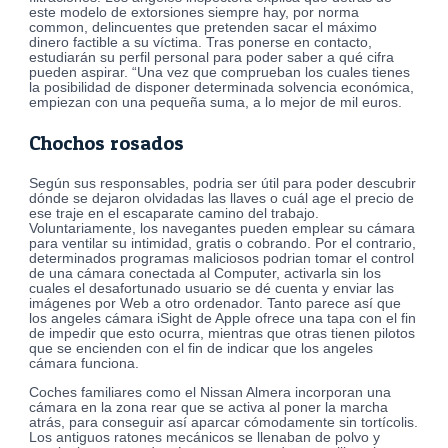
este modelo de extorsiones siempre hay, por norma
common, delincuentes que pretenden sacar el máximo
dinero factible a su víctima. Tras ponerse en contacto,
estudiarán su perfil personal para poder saber a qué cifra
pueden aspirar. “Una vez que comprueban los cuales tienes
la posibilidad de disponer determinada solvencia económica,
empiezan con una pequeña suma, a lo mejor de mil euros.
Chochos rosados
Según sus responsables, podria ser útil para poder descubrir
dónde se dejaron olvidadas las llaves o cuál age el precio de
ese traje en el escaparate camino del trabajo.
Voluntariamente, los navegantes pueden emplear su cámara
para ventilar su intimidad, gratis o cobrando. Por el contrario,
determinados programas maliciosos podrian tomar el control
de una cámara conectada al Computer, activarla sin los
cuales el desafortunado usuario se dé cuenta y enviar las
imágenes por Web a otro ordenador. Tanto parece así que
los angeles cámara iSight de Apple ofrece una tapa con el fin
de impedir que esto ocurra, mientras que otras tienen pilotos
que se encienden con el fin de indicar que los angeles
cámara funciona.
Coches familiares como el Nissan Almera incorporan una
cámara en la zona rear que se activa al poner la marcha
atrás, para conseguir así aparcar cómodamente sin tortícolis.
Los antiguos ratones mecánicos se llenaban de polvo y