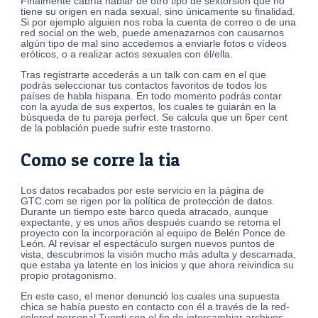
Finalmente cabría hablar de otro tipo de sextorsión que no
tiene su origen en nada sexual, sino únicamente su finalidad.
Si por ejemplo alguien nos roba la cuenta de correo o de una
red social on the web, puede amenazarnos con causarnos
algún tipo de mal sino accedemos a enviarle fotos o vídeos
eróticos, o a realizar actos sexuales con él/ella.
Tras registrarte accederás a un talk con cam en el que
podrás seleccionar tus contactos favoritos de todos los
países de habla hispana. En todo momento podrás contar
con la ayuda de sus expertos, los cuales te guiarán en la
búsqueda de tu pareja perfect. Se calcula que un 6per cent
de la población puede sufrir este trastorno.
Como se corre la tia
Los datos recabados por este servicio en la página de
GTC.com se rigen por la política de protección de datos.
Durante un tiempo este barco queda atracado, aunque
expectante, y es unos años después cuando se retoma el
proyecto con la incorporación al equipo de Belén Ponce de
León. Al revisar el espectáculo surgen nuevos puntos de
vista, descubrimos la visión mucho más adulta y descarnada,
que estaba ya latente en los inicios y que ahora reivindica su
propio protagonismo.
En este caso, el menor denunció los cuales una supuesta
chica se había puesto en contacto con él a través de la red-
colored personal Tuenti con el fin de intercambiar archivos