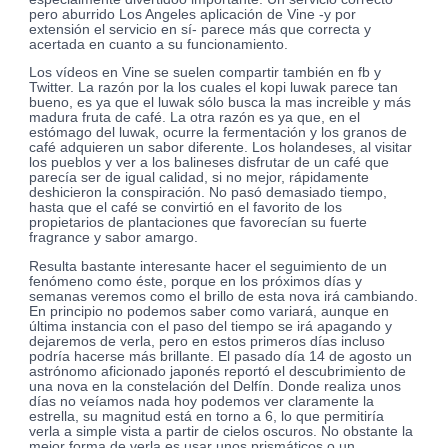
pero aburrido Los Angeles aplicación de Vine -y por
extensión el servicio en sí- parece más que correcta y
acertada en cuanto a su funcionamiento.
Los vídeos en Vine se suelen compartir también en fb y
Twitter. La razón por la los cuales el kopi luwak parece tan
bueno, es ya que el luwak sólo busca la mas increible y más
madura fruta de café. La otra razón es ya que, en el
estómago del luwak, ocurre la fermentación y los granos de
café adquieren un sabor diferente. Los holandeses, al visitar
los pueblos y ver a los balineses disfrutar de un café que
parecía ser de igual calidad, si no mejor, rápidamente
deshicieron la conspiración. No pasó demasiado tiempo,
hasta que el café se convirtió en el favorito de los
propietarios de plantaciones que favorecían su fuerte
fragrance y sabor amargo.
Resulta bastante interesante hacer el seguimiento de un
fenómeno como éste, porque en los próximos días y
semanas veremos como el brillo de esta nova irá cambiando.
En principio no podemos saber como variará, aunque en
última instancia con el paso del tiempo se irá apagando y
dejaremos de verla, pero en estos primeros días incluso
podría hacerse más brillante. El pasado día 14 de agosto un
astrónomo aficionado japonés reportó el descubrimiento de
una nova en la constelación del Delfín. Donde realiza unos
días no veíamos nada hoy podemos ver claramente la
estrella, su magnitud está en torno a 6, lo que permitiría
verla a simple vista a partir de cielos oscuros. No obstante la
mejor forma de verla es usar unos prismáticos o un