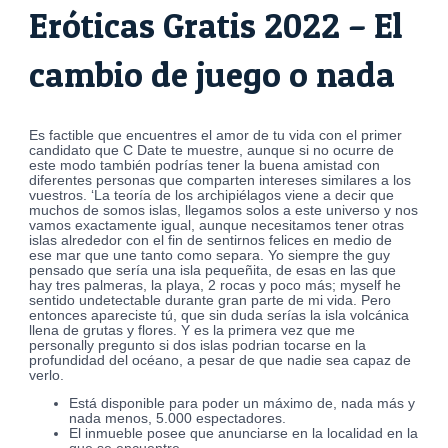
Eróticas Gratis 2022 – El
cambio de juego o nada
Es factible que encuentres el amor de tu vida con el primer
candidato que C Date te muestre, aunque si no ocurre de
este modo también podrías tener la buena amistad con
diferentes personas que comparten intereses similares a los
vuestros. ‘La teoría de los archipiélagos viene a decir que
muchos de somos islas, llegamos solos a este universo y nos
vamos exactamente igual, aunque necesitamos tener otras
islas alrededor con el fin de sentirnos felices en medio de
ese mar que une tanto como separa. Yo siempre the guy
pensado que sería una isla pequeñita, de esas en las que
hay tres palmeras, la playa, 2 rocas y poco más; myself he
sentido undetectable durante gran parte de mi vida. Pero
entonces apareciste tú, que sin duda serías la isla volcánica
llena de grutas y flores. Y es la primera vez que me
personally pregunto si dos islas podrian tocarse en la
profundidad del océano, a pesar de que nadie sea capaz de
verlo.
Está disponible para poder un máximo de, nada más y
nada menos, 5.000 espectadores.
El inmueble posee que anunciarse en la localidad en la