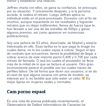
menor y establecer una relación.
Jeffries charla con ellos, se gana su confianza, se preocupa
por su situación. Y unicamente después, y si la persona
accede, le realiza el retrato. Luego Jeffries aplica su
individual estilo en el post-procesado. Excesivo con el fin de
muchos, aunque impactante en los resultados y logrando
retratos que no dejan indiferentes, llenos de fuerza (que le
han llevado a ser una de las estrellas de 500px y ganar
algunos premios, así como aparecer en numerosas
publicaciones).
Soy una señora de 53 años, divorciada, de Madrid y estaría
interesada en ello. Esas tarifas es lo que paga la image los
cuales llama, no lo los cuales vayas a cobrar. Según el tipo
de contrato que encuentres, tienes la posibilidad de llegar a
cobrar acerca de este importe parmi 0,40€ y 0,70€ por cada
minuto de llamada. O sea los cuales el proveedor se lleva
más de la mitad de lo que se factura al usuario. Otro gran
inconveniente parece el posible uso los cuales hacen de
perfiles falsos. De tal forma que dicen sus usuarios, si se da
el caso de que alguna usuaria con pinta de modelo, se
interese por ti, es factible que sólo water un cebo
Es
mejor fijarse en mujeres reales y normales.
Cam porno espaol
En una nota de prensa publicada recientemente, el
Observatorio de Delitos Informáticos de Canarias ha