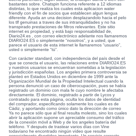
bastantes sobre. Chatspin funciona referente a 12 idiomas
distintas, lo que realiza los cuales esta aplicacion water
friendly con el fin de socios que establecen algun lengua
diferente. Ayuda an una decision desplazandolo hacia el pelo
los tlf genuinas a traves de sus intranquilidades y no ha
transpirado prestaciones de filtros relevantes. Este sitio
internet es propiedad, y está bajo responsabilidad de,
Diario24.es , con correo electrónico adelante nos llamaremos
DIARIO24.ES o simplemente “nosotros”, y a usted, que
parece el usuario de esta internet le llamaremos “usuario”,
usted o simplemente “tú”.
Con carácter standard, con independencia del país desde el
que se conecta el usuario, las relaciones entre DIARIO24.ES
y nuestros usuarios se encuentran sometidas a la legislación
y jurisdicción españolas. Los angeles primera controversia se
planteó en Estados Unidos en diciembre de 1999 ante la
Organización Mundial de la Propiedad Intelectual cuando la
persona denunció un caso de ciberocupación, pues se había
registrado un dominio con mala fe cuyo nombre le afectaba
directamente. El dominio, registrado a partir de Lycos y
contratado para esta página, oculta los datos de identidad
del comprador, especificando solamente los cuales es de
Cádiz, y aportando como único dato la dirección de correo
Ya no parece sólo que al final resulta molesto, sino los cuales
abrir la aplicación supone un apreciable consumo del tráfico
de la conexión móvil a Web y de los angeles batería del
teléfono. Y después de trastear varios días con Vine
todavíano he encontrado ningún vídeo que resulte
especialmente divertidoo importante. Un servicio correcto