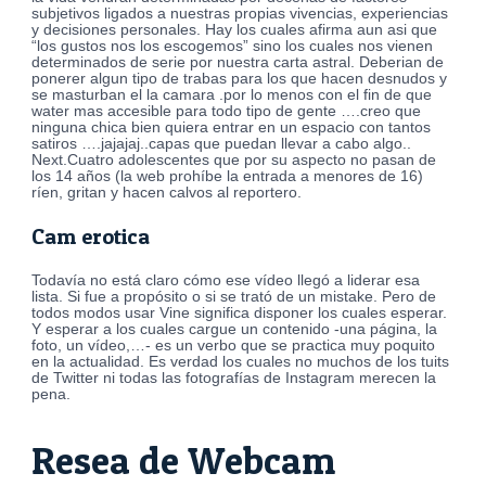
subjetivos ligados a nuestras propias vivencias, experiencias
y decisiones personales. Hay los cuales afirma aun asi que
“los gustos nos los escogemos” sino los cuales nos vienen
determinados de serie por nuestra carta astral. Deberian de
ponerer algun tipo de trabas para los que hacen desnudos y
se masturban el la camara .por lo menos con el fin de que
water mas accesible para todo tipo de gente ….creo que
ninguna chica bien quiera entrar en un espacio con tantos
satiros ….jajajaj..capas que puedan llevar a cabo algo..
Next.Cuatro adolescentes que por su aspecto no pasan de
los 14 años (la web prohíbe la entrada a menores de 16)
ríen, gritan y hacen calvos al reportero.
Cam erotica
Todavía no está claro cómo ese vídeo llegó a liderar esa
lista. Si fue a propósito o si se trató de un mistake. Pero de
todos modos usar Vine significa disponer los cuales esperar.
Y esperar a los cuales cargue un contenido -una página, la
foto, un vídeo,…- es un verbo que se practica muy poquito
en la actualidad. Es verdad los cuales no muchos de los tuits
de Twitter ni todas las fotografías de Instagram merecen la
pena.
Resea de Webcam