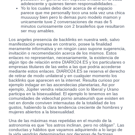
adolescente y quienes tienen responsabilidades…
Yo lo los cuales debo decir acerca de el espacio
parece que me personally toco una sola vez una chica
muuuuuy bien pero lo demas puro modelo mamon y
unicamente tuve 2 conversaciones de mas de 5
minutos curiosamente con 2 brasileños que resultaron
ser muy amables.
Los angeles presencia de backlinks en nuestra web, salvo
manifestación expresa en contrario, posee la finalidad
meramente informativa y en ningún caso supone sugerencia,
invitación o recomendación acerca de los mismos. Estos
enlaces no representan, necesariamente, la existencia de
algún tipo de relación entre DIARIO24.ES y los particulares o
empresas titulares de las webs a las que podria accederse
mediante estos enlaces. DIARIO24.ES se reserva el derecho
de retirar de modo unilateral y en cualquier momento los
backlinks que aparecen en la internet. Resulta curioso por
ejemplo indagar en las ascendecias planetarias, Asi por
ejemplo, Júpiter vendra relacionado con lo liberal y Urano
participa en la bisexualidad. El ejemplo lo tenemos en las
comunidades de videochat porno amateurish que existen en
net en donde conviven internautas de la totalidad de los
gustos, habiendo la clara tendencia creciente de hombres y
mujeres abiertos a la bisexualidad.
Una de las máximas mas repetidas en el mundo de la
astronomia es que “los astros inclinan, pero no obligan”. Las
conductas y hábitos que vayamos adquiriendo a lo largo de
la vida vendrán determinadas por decenas de factores