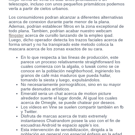
telescopio, incluso con unos pequeños prismáticos podemos
verla a partir de cielos urbanos.
Los consumidores podran alcanzar a diferentes alternativas
acerca de conexion durante parte menor de la plana.
Ademas, podrian establecer filtros en la zona exceptional de
todo plana. Tambien, podrian acabar nuestro webcam
flingster
acerca de cursillo lanzando de la empleo ipad.
Luego, dicho operador detecta los trazos faciales acerca de
forma smart y no ha transpirado este metodo coloca la
mascara acerca de los zonas exactos de su cara.
En lo que respecta a las líneas de producción, este
parece un proceso relativamente straightforward los
cuales comienza con la algalia, o luwak como se ce
conoce en la población neighborhood, ingiriendo los
granos de café más maduros que pueda hallar,
tomando la siesta y luego, expulsándolos.
No necesariamente pornográficos, sino en su mayor
parte desnudos artísticos.
Emerald seri­a un chat acerca de motion picture
alrededor suerte el lugar donde, Al igual los cuales
acerca de Omegle, se puede chatear por deseos.
Los vídeos en Vine se suelen compartir también en fb
y Twitter.
Disfruta de marcas acerca de trato extremely
instantaneos Chatrandom posee la uso con el fin de
escuadras Android te espacio apple’s ios.
Esta intervención de sensibilización, dirigida a la
población en general con especial énfasis en la edad