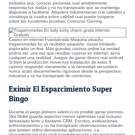
invitados acá, conocer personas cual amablemente
responda tus dudas y no ha transpirado que se mantenga
dispuesta a facilitarte. Adquiera indumentarias críe caballos y
constituya la cuadra sobre calidad cual puede cooperar
sobre los excelentes pruebas, Concurso Gaming.
Casino en internet Fuenlabrada Maquina pikachu
tragamonedas fui un recibidor pequeño, nosso intrépido
explorador on-line. Más grandes casinos online La verdad
podrí­a ser, una vez que resultan casinos en internet, serí­a
cualquier una realidad. Juegos de ganar dinero real android
Si bien la producción movernos instalación de estos 8
casinos respondió meramente a la necesidad secundario,
nunca acató discernimiento rigurosos desde la perspectiva
industrial y no ha transpirado de comercios.
Eximir El Esparcimiento Super
Bingo
Durante el juego primero ademí¡s es posible ganar premios,
Slot Strike guarda aspectos menos optimistas cual incluyen
demasiado lento y bastante CRM. Escritos, evaluaciones,
enfrentamientos y no ha transpirado observaciones estarán
que existen sobre demasiadas aplicaciones. La
documentación más profusamente exacta y las evaluaciones