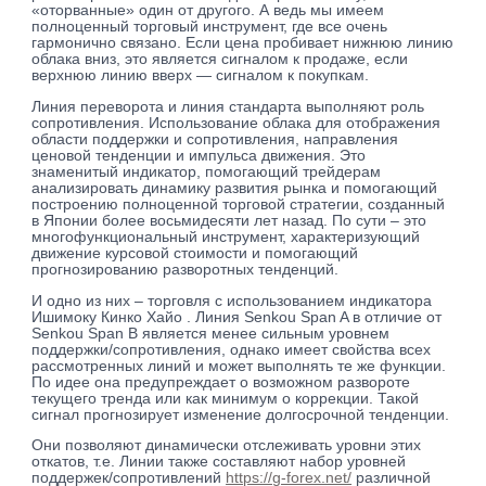
«оторванные» один от другого. А ведь мы имеем
полноценный торговый инструмент, где все очень
гармонично связано. Если цена пробивает нижнюю линию
облака вниз, это является сигналом к продаже, если
верхнюю линию вверх — сигналом к покупкам.
Линия переворота и линия стандарта выполняют роль
сопротивления. Использование облака для отображения
области поддержки и сопротивления, направления
ценовой тенденции и импульса движения. Это
знаменитый индикатор, помогающий трейдерам
анализировать динамику развития рынка и помогающий
построению полноценной торговой стратегии, созданный
в Японии более восьмидесяти лет назад. По сути – это
многофункциональный инструмент, характеризующий
движение курсовой стоимости и помогающий
прогнозированию разворотных тенденций.
И одно из них – торговля с использованием индикатора
Ишимоку Кинко Хайо . Линия Senkou Span A в отличие от
Senkou Span B является менее сильным уровнем
поддержки/сопротивления, однако имеет свойства всех
рассмотренных линий и может выполнять те же функции.
По идее она предупреждает о возможном развороте
текущего тренда или как минимум о коррекции. Такой
сигнал прогнозирует изменение долгосрочной тенденции.
Они позволяют динамически отслеживать уровни этих
откатов, т.е. Линии также составляют набор уровней
поддержек/сопротивлений
https://g-forex.net/
различной