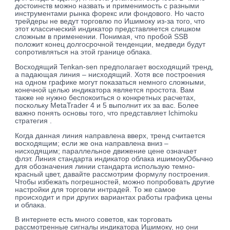
достоинств можно назвать и применимость с разными
инструментами рынка форекс или фондового. Но часто
трейдеры не ведут торговлю по Ишимоку из-за того, что
этот классический индикатор представляется слишком
сложным в применении. Понимая, что пробой SSB
положит конец долгосрочной тенденции, медведи будут
сопротивляться на этой границе облака.
Восходящий Tenkan-sen предполагает восходящий тренд,
а падающая линия – нисходящий. Хотя все построения
на одном графике могут показаться немного сложными,
конечной целью индикатора является простота. Вам
также не нужно беспокоиться о конкретных расчетах,
поскольку MetaTrader 4 и 5 выполнит их за вас. Более
важно понять основы того, что представляет Ichimoku
стратегия .
Когда данная линия направлена вверх, тренд считается
восходящим; если же она направлена вниз –
нисходящим; параллельное движение цене означает
флэт. Линия стандарта индикатор облака ишимокуОбычно
для обозначения линии стандарта использую темно-
красный цвет, давайте рассмотрим формулу построения.
Чтобы избежать погрешностей, можно попробовать другие
настройки для торговли интрадей. То же самое
происходит и при других вариантах работы графика цены
и облака.
В интернете есть много советов, как торговать
рассмотренные сигналы индикатора Ишимоку, но они