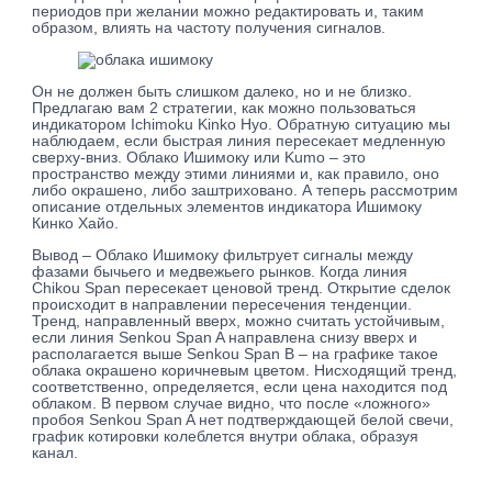
периодов при желании можно редактировать и, таким
образом, влиять на частоту получения сигналов.
Он не должен быть слишком далеко, но и не близко.
Предлагаю вам 2 стратегии, как можно пользоваться
индикатором Ichimoku Kinko Hyo. Обратную ситуацию мы
наблюдаем, если быстрая линия пересекает медленную
сверху-вниз. Облако Ишимоку или Kumo – это
пространство между этими линиями и, как правило, оно
либо окрашено, либо заштриховано. А теперь рассмотрим
описание отдельных элементов индикатора Ишимоку
Кинко Хайо.
Вывод – Облако Ишимоку фильтрует сигналы между
фазами бычьего и медвежьего рынков. Когда линия
Chikou Span пересекает ценовой тренд. Открытие сделок
происходит в направлении пересечения тенденции.
Тренд, направленный вверх, можно считать устойчивым,
если линия Senkou Span A направлена снизу вверх и
располагается выше Senkou Span B – на графике такое
облака окрашено коричневым цветом. Нисходящий тренд,
соответственно, определяется, если цена находится под
облаком. В первом случае видно, что после «ложного»
пробоя Senkou Span A нет подтверждающей белой свечи,
график котировки колеблется внутри облака, образуя
канал.