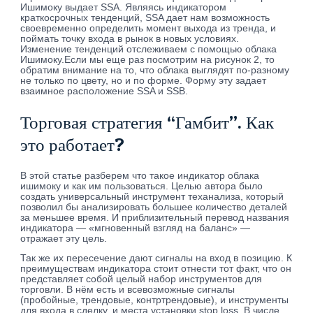
Ишимоку выдает SSA. Являясь индикатором
краткосрочных тенденций, SSA дает нам возможность
своевременно определить момент выхода из тренда, и
поймать точку входа в рынок в новых условиях.
Изменение тенденций отслеживаем с помощью облака
Ишимоку.Если мы еще раз посмотрим на рисунок 2, то
обратим внимание на то, что облака выглядят по-разному
не только по цвету, но и по форме. Форму эту задает
взаимное расположение SSA и SSB.
Торговая стратегия “Гамбит”. Как
это работает?
В этой статье разберем что такое индикатор облака
ишимоку и как им пользоваться. Целью автора было
создать универсальный инструмент теханализа, который
позволил бы анализировать большее количество деталей
за меньшее время. И приблизительный перевод названия
индикатора — «мгновенный взгляд на баланс» —
отражает эту цель.
Так же их пересечение дают сигналы на вход в позицию. К
преимуществам индикатора стоит отнести тот факт, что он
представляет собой целый набор инструментов для
торговли. В нём есть и всевозможные сигналы
(пробойные, трендовые, контртрендовые), и инструменты
для входа в сделку, и места установки stop loss. В числе