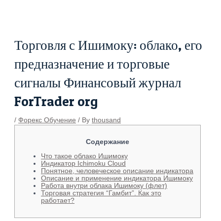
Skip
Post
to
navigation
content
Торговля с Ишимоку: облако, его
предназначение и торговые
сигналы Финансовый журнал
ForTrader org
/
Форекс Обучение
/ By
thousand
Содержание
Что такое облако Ишимоку
Индикатор Ichimoku Cloud
Понятное, человеческое описание индикатора
Описание и применение индикатора Ишимоку
Работа внутри облака Ишимоку (флет)
Торговая стратегия “Гамбит”. Как это
работает?