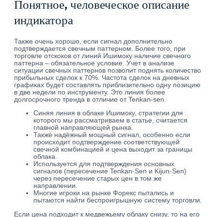
Понятное, человеческое описание
индикатора
Также очень хорошо, если сигнал дополнительно
подтверждается свечным паттерном. Более того, при
торговле отскоков от линий Ишимоку наличие свечного
паттерна – обязательное условие. Учет в анализе
ситуации свечных паттернов позволит поднять количество
прибыльных сделок к 70%. Частота сделок на дневных
графиках будет составлять приблизительно одну позицию
в две недели по инструменту. Это линия более
долгосрочного тренда в отличие от Tenkan-sen.
Синяя линия в облаке Ишимоку, стратегии для
которого мы рассматриваем в статье, считается
главной направляющей рынка.
Также надёжный мощный сигнал, особенно если
происходит подтверждение соответствующей
свечной комбинацией и цена выходит за границы
облака.
Используется для подтверждения основных
сигналов (пересечение Tenkan-Sen и Kijun-Sen)
через пересечение старых цен в том же
направлении.
Многие игроки на рынке Форекс пытались и
пытаются найти беспроигрышную систему торговли.
Если цена подходит к медвежьему облаку снизу, то на его