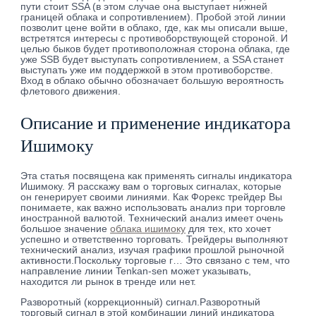
пути стоит SSA (в этом случае она выступает нижней
границей облака и сопротивлением). Пробой этой линии
позволит цене войти в облако, где, как мы описали выше,
встретятся интересы с противоборствующей стороной. И
целью быков будет противоположная сторона облака, где
уже SSB будет выступать сопротивлением, а SSA станет
выступать уже им поддержкой в этом противоборстве.
Вход в облако обычно обозначает большую вероятность
флетового движения.
Описание и применение индикатора
Ишимоку
Эта статья посвящена как применять сигналы индикатора
Ишимоку. Я расскажу вам о торговых сигналах, которые
он генерирует своими линиями. Как Форекс трейдер Вы
понимаете, как важно использовать анализ при торговле
иностранной валютой. Технический анализ имеет очень
большое значение
облака ишимоку
для тех, кто хочет
успешно и ответственно торговать. Трейдеры выполняют
технический анализ, изучая графики прошлой рыночной
активности.Поскольку торговые г… Это связано с тем, что
направление линии Tenkan-sen может указывать,
находится ли рынок в тренде или нет.
Разворотный (коррекционный) сигнал.Разворотный
торговый сигнал в этой комбинации линий индикатора