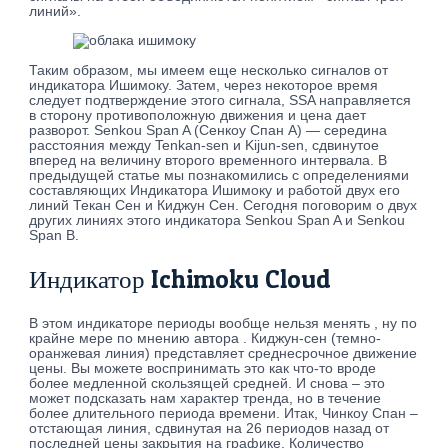
линий».
Таким образом, мы имеем еще несколько сигналов от
индикатора Ишимоку. Затем, через некоторое время
следует подтверждение этого сигнала, SSA направляется
в сторону противоположную движения и цена дает
разворот. Senkou Span A (Сенкоу Спан А) — середина
расстояния между Tenkan-sen и Kijun-sen, сдвинутое
вперед на величину второго временного интервала. В
предыдущей статье мы познакомились с определениями
составляющих Индикатора Ишимоку и работой двух его
линий Текан Сен и Киджун Сен. Сегодня поговорим о двух
других линиях этого индикатора Senkou Span A и Senkou
Span B.
Индикатор Ichimoku Cloud
В этом индикаторе периоды вообще нельзя менять , ну по
крайне мере по мнению автора . Киджун-сен (темно-
оранжевая линия) представляет среднесрочное движение
цены. Вы можете воспринимать это как что-то вроде
более медленной скользящей средней. И снова – это
может подсказать нам характер тренда, но в течение
более длительного периода времени. Итак, Чинкоу Спан –
отстающая линия, сдвинутая на 26 периодов назад от
последней цены закрытия на графике. Количество