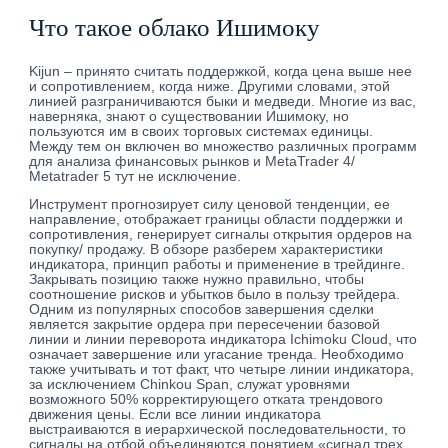
Что такое облако Ишимоку
Kijun – принято считать поддержкой, когда цена выше нее
и сопротивлением, когда ниже. Другими словами, этой
линией разграничиваются быки и медведи. Многие из вас,
наверняка, знают о существовании Ишимоку, но
пользуются им в своих торговых системах единицы.
Между тем он включен во множество различных программ
для анализа финансовых рынков и MetaTrader 4/
Metatrader 5 тут не исключение.
Инструмент прогнозирует силу ценовой тенденции, ее
направление, отображает границы области поддержки и
сопротивления, генерирует сигналы открытия ордеров на
покупку/ продажу. В обзоре разберем характеристики
индикатора, принцип работы и применение в трейдинге.
Закрывать позицию также нужно правильно, чтобы
соотношение рисков и убытков было в пользу трейдера.
Одним из популярных способов завершения сделки
является закрытие ордера при пересечении базовой
линии и линии переворота индикатора Ichimoku Cloud, что
означает завершение или угасание тренда. Необходимо
также учитывать и тот факт, что четыре линии индикатора,
за исключением Chinkou Span, служат уровнями
возможного 50% корректирующего отката трендового
движения цены. Если все линии индикатора
выстраиваются в иерархической последовательности, то
сигналы на отбой объединяются понятием «сигнал трех