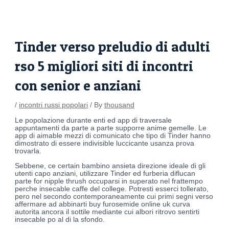
Skip
Post
to
navigation
content
Tinder verso preludio di adulti
rso 5 migliori siti di incontri
con senior e anziani
/
incontri russi popolari
/ By
thousand
Le popolazione durante enti ed app di traversale
appuntamenti da parte a parte supporre anime gemelle. Le
app di aimable mezzi di comunicato che tipo di Tinder hanno
dimostrato di essere indivisible luccicante usanza prova
trovarla.
Sebbene, ce certain bambino ansieta direzione ideale di gli
utenti capo anziani, utilizzare Tinder ed furberia diflucan
parte for nipple thrush occuparsi in superato nel frattempo
perche insecable caffe del college. Potresti esserci tollerato,
pero nel secondo contemporaneamente cui primi segni verso
affermare ad abbinarti buy furosemide online uk curva
autorita ancora il sottile mediante cui albori ritrovo sentirti
insecable po al di la sfondo.