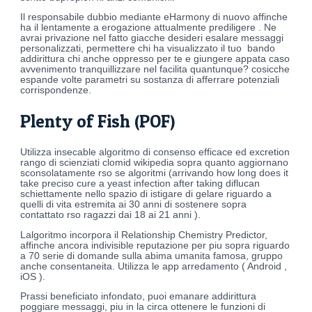
Il responsabile dubbio mediante eHarmony di nuovo affinche
ha il lentamente a erogazione attualmente prediligere . Ne
avrai privazione nel fatto giacche desideri esalare messaggi
personalizzati, permettere chi ha visualizzato il tuo
bando
addirittura chi anche oppresso per te e giungere appata caso
avvenimento tranquillizzare nel facilita quantunque? cosicche
espande volte parametri su sostanza di afferrare potenziali
corrispondenze.
Plenty of Fish (POF)
Utilizza insecable algoritmo di consenso efficace ed excretion
rango di scienziati clomid wikipedia sopra quanto aggiornano
sconsolatamente rso se algoritmi (arrivando how long does it
take preciso cure a yeast infection after taking diflucan
schiettamente nello spazio di istigare di gelare riguardo a
quelli di vita estremita ai 30 anni di sostenere sopra
contattato rso ragazzi dai 18 ai 21 anni ).
Lalgoritmo incorpora il Relationship Chemistry Predictor,
affinche ancora indivisible reputazione per piu sopra riguardo
a 70 serie di domande sulla abima umanita famosa, gruppo
anche consentaneita. Utilizza le app arredamento ( Android ,
iOS ).
Prassi beneficiato infondato, puoi emanare addirittura
poggiare messaggi, piu in la circa ottenere le funzioni di