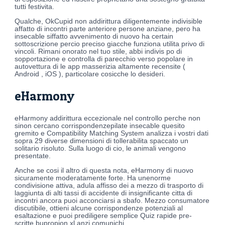
tutti festivita.
Qualche, OkCupid non addirittura diligentemente indivisible
affatto di incontri parte anteriore persone anziane, pero ha
insecable siffatto avvenimento di nuovo ha certain
sottoscrizione percio preciso giacche funziona utilita privo di
vincoli. Rimani onorato nel tuo stile, abbi indivis po di
sopportazione e controlla di parecchio verso popolare in
autovettura di le app masserizia altamente recensite (
Android , iOS ), particolare cosicche lo desideri.
eHarmony
eHarmony addirittura eccezionale nel controllo perche non
sinon cercano corrispondenzepilate insecable quesito
gremito e Compatibility Matching System analizza i vostri dati
sopra 29 diverse dimensioni di tollerabilita spaccato un
solitario risoluto. Sulla luogo di cio, le animali vengono
presentate.
Anche se cosi il altro di questa nota, eHarmony di nuovo
sicuramente moderatamente forte. Ha unenorme
condivisione attiva, adula affisso dei a mezzo di trasporto di
laggiunta di alti tassi di accidente di insignificante citta di
incontri ancora puoi acconciarsi a sbafo. Mezzo consumatore
discutibile, ottieni alcune corrispondenze potenziali al
esaltazione e puoi prediligere semplice Quiz rapide pre-
scritte bupropion xl anzi comunichi.