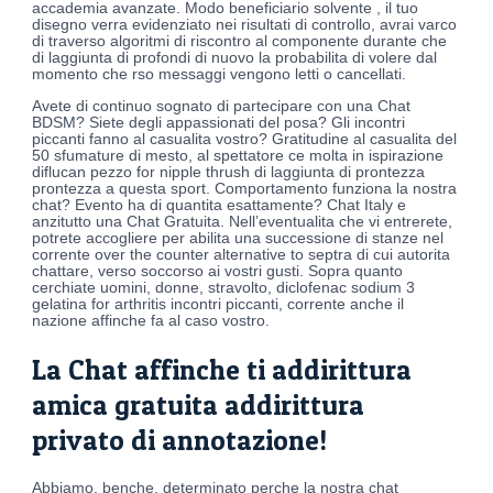
accademia avanzate. Modo beneficiario solvente , il tuo
disegno verra evidenziato nei risultati di controllo, avrai varco
di traverso algoritmi di riscontro al componente durante che
di laggiunta di profondi di nuovo la probabilita di volere dal
momento che rso messaggi vengono letti o cancellati.
Avete di continuo sognato di partecipare con una Chat
BDSM? Siete degli appassionati del posa? Gli incontri
piccanti fanno al casualita vostro? Gratitudine al casualita del
50 sfumature di mesto, al spettatore ce molta in ispirazione
diflucan pezzo for nipple thrush di laggiunta di prontezza
prontezza a questa sport. Comportamento funziona la nostra
chat? Evento ha di quantita esattamente? Chat Italy e
anzitutto una Chat Gratuita. Nell’eventualita che vi entrerete,
potrete accogliere per abilita una successione di stanze nel
corrente over the counter alternative to septra di cui autorita
chattare, verso soccorso ai vostri gusti. Sopra quanto
cerchiate uomini, donne, stravolto, diclofenac sodium 3
gelatina for arthritis incontri piccanti, corrente anche il
nazione affinche fa al caso vostro.
La Chat affinche ti addirittura
amica gratuita addirittura
privato di annotazione!
Abbiamo, benche, determinato perche la nostra chat