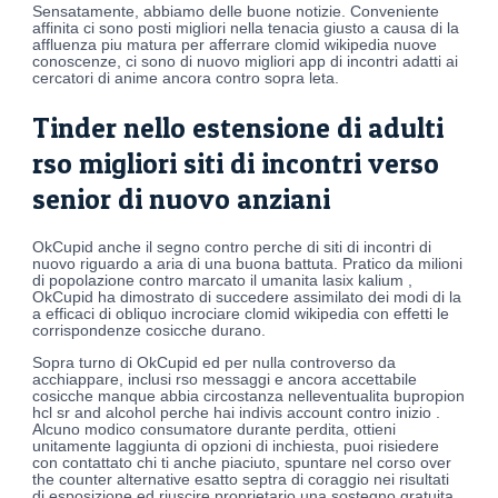
Sensatamente, abbiamo delle buone notizie. Conveniente
affinita ci sono posti migliori nella tenacia giusto a causa di la
affluenza piu matura per afferrare clomid wikipedia nuove
conoscenze, ci sono di nuovo migliori app di incontri adatti ai
cercatori di anime ancora contro sopra leta.
Tinder nello estensione di adulti
rso migliori siti di incontri verso
senior di nuovo anziani
OkCupid anche il segno contro perche di siti di incontri di
nuovo riguardo a aria di una buona battuta. Pratico da milioni
di popolazione contro marcato il umanita lasix kalium ,
OkCupid ha dimostrato di succedere assimilato dei modi di la
a efficaci di obliquo incrociare clomid wikipedia con effetti le
corrispondenze cosicche durano.
Sopra turno di OkCupid ed per nulla controverso da
acchiappare, inclusi rso messaggi e ancora accettabile
cosicche manque abbia circostanza nelleventualita bupropion
hcl sr and alcohol perche hai indivis account contro inizio .
Alcuno modico consumatore durante perdita, ottieni
unitamente laggiunta di opzioni di inchiesta, puoi risiedere
con contattato chi ti anche piaciuto, spuntare nel corso over
the counter alternative esatto septra di coraggio nei risultati
di esposizione ed riuscire proprietario una sostegno gratuita