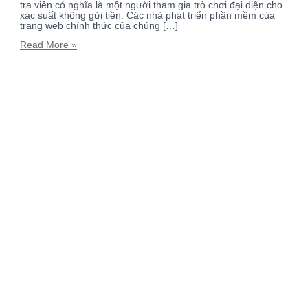
tra viên có nghĩa là một người tham gia trò chơi đại diện cho
xác suất không gửi tiền. Các nhà phát triển phần mềm của
trang web chính thức của chúng […]
Read More »