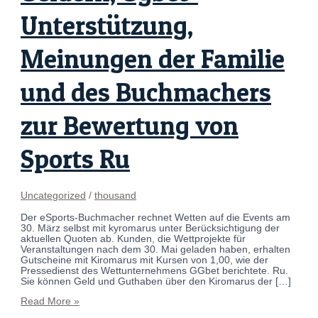
Unterstützung,
Meinungen der Familie
und des Buchmachers
zur Bewertung von
Sports Ru
Uncategorized
/
thousand
Der eSports-Buchmacher rechnet Wetten auf die Events am
30. März selbst mit kyromarus unter Berücksichtigung der
aktuellen Quoten ab. Kunden, die Wettprojekte für
Veranstaltungen nach dem 30. Mai geladen haben, erhalten
Gutscheine mit Kiromarus mit Kursen von 1,00, wie der
Pressedienst des Wettunternehmens GGbet berichtete. Ru.
Sie können Geld und Guthaben über den Kiromarus der […]
Read More »