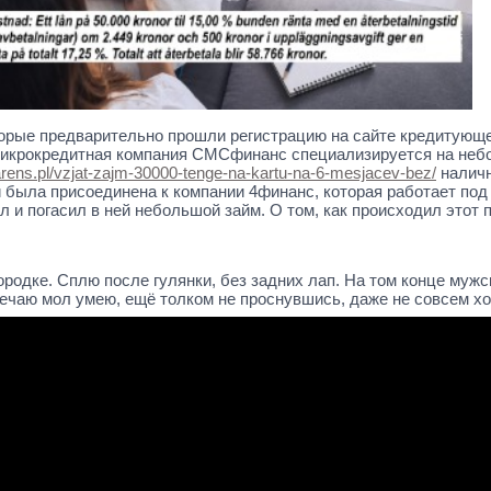
торые предварительно прошли регистрацию на сайте кредитующ
 Микрокредитная компания СМСфинанс специализируется на неб
parens.pl/vzjat-zajm-30000-tenge-na-kartu-na-6-mesjacev-bez/
наличн
 была присоединена к компании 4финанс, которая работает под
и погасил в ней небольшой займ. О том, как происходил этот п
ородке. Сплю после гулянки, без задних лап. На том конце муж
вечаю мол умею, ещё толком не проснувшись, даже не совсем хо