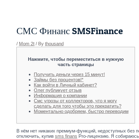
Skip
Post
to
navigation
content
СМС Финанс SMSFinance
/
Mom 2t
/ By
thousand
Нажмите, чтобы переместиться в нужную
часть страницы
Получить деньги через 15 минут!
Займы без процентов!*
Как войти в Личный кабинет?
Олег публикует отзыв
Информация о компании
Смс угрозы от коллекторов, что я могу
сделать для того чтобы это прекратить?
Моментально одобряем, быстро переводим
В нём нет никаких премиум-функций, недоступных без по
отключить, купив
sms finans
Pro-лицензию. Я собираюсь 