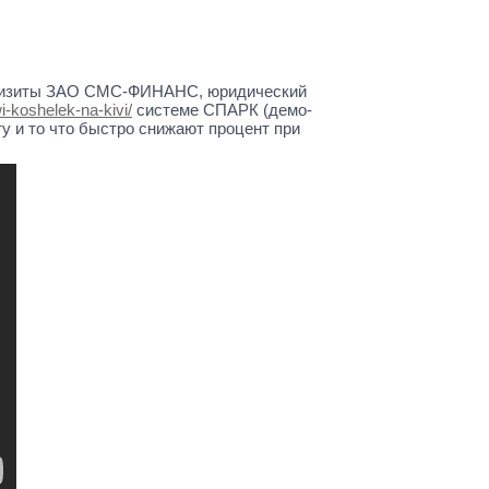
Реквизиты ЗАО СМС-ФИНАНС, юридический
i-koshelek-na-kivi/
системе СПАРК (демо-
ту и то что быстро снижают процент при