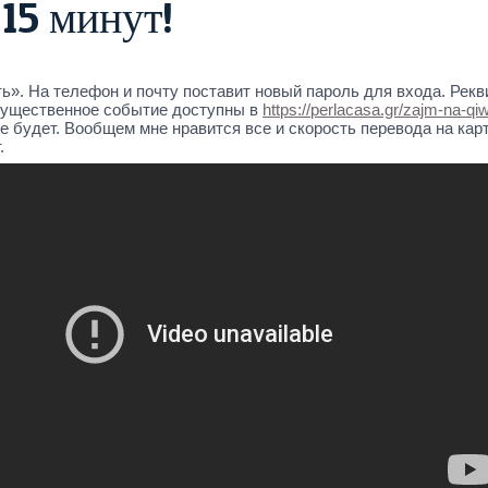
15 минут!
ить». На телефон и почту поставит новый пароль для входа. 
 существенное событие доступны в
https://perlacasa.gr/zajm-na-qiw
е будет. Вообщем мне нравится все и скорость перевода на кар
.