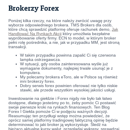
Brokerzy Forex
Poniżej kilka rzeczy, na które należy zwrócić uwagę przy
wyborze odpowiedniego brokera. TMS Brokers dla osób,
które chcą sprawdzić platformę oferuje rachunek demo,
Jak
Handlować Na Rynkach Akcji
który umożliwia bezpłatne
wypróbowanie oferty firmy. ECN to model, w którym broker
pełni rolę pośrednika, a nie, jak w przypadku MM, jest stroną
transakcji.
W takim przypadku powinna zapalić Ci się czerwona
lampka ostrzegawcza.
W sytuacji, gdy osoba zainteresowana wyśle już
wymagane dokumenty, najlepiej trwale usunąć je z
komputera.
My polecamy brokera eToro, ale w Polsce są również
inni brokerzy forex.
Dobry serwis forex powinien oferować nie tylko niskie
stawki, ale przede wszystkim wysokiej jakości usługi.
Inwestowanie na giełdzie i Forex nigdy nie było tak łatwo
dostępne, dlatego jesteśmy po to, żeby pomóc Ci postawić
swoje pierwsze kroki na rynkach finansowych. Ten Blog
Forex I Giełda pomoże Ci w podjęciu ważnych decyzji.
Reasumując ten przydługi wstęp można powiedzieć, że
oprócz samej platformy tradingowej faktyczną opinię będzie
determinować to jaki broker ją wykorzystuje. Śledź na
bieżąco aktualne kursy walut, przeglądaj wykresy, sprawdzaj