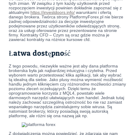
tych zmian. W związku z tym każdy użytkownik przed
rozpoczęciem inwestycji powinien dokładnie zapoznać się z
aktualnymi
https://investdoors.info/
warunkami i ofertą
danego brokera. Twórca strony PlatformyForex.pl nie bierze
żadnej odpowiedzialności za decyzje inwestycyjne
podejmowane przez użytkowników odwiedzających stronę,
oraz za usługi oferowane przez prezentowane na stronie
firmy. Kontrakty CFD – Czym są oraz gdzie można je
zawierać kontrakty na różnice kursowe cfd.
Łatwa dostępność
Z tego powodu, niezwykle ważne jest aby dana platforma
brokerska była jak najbardziej intuicyjna i czytelna. Przed
wyborem warto przetestować klika aplikacji, tak aby wybrać
tą idealną dla siebie. Jako plusy można wymienić możliwość
handlu jednym kliknięciem czy różnorodne możliwości zmiany
poziomu zleceń oczekujących. Dzięki temu że
oprogramowanie korzysta z MQL4, powstało wiele
darmowych narzędzi ułatwiających nam handel. Jednak tutaj
należy zachować szczególną ostrożność bo nie raz zamiast
wspaniałego narzędzia zainstalujemy sobie wirusa. Są
natomiast brokerzy, którzy posiadają swoją autorską
platformę, ale różni się ona nazwą jak np.
Z doświadczenia można powiedzieć, że zdarzają się nam