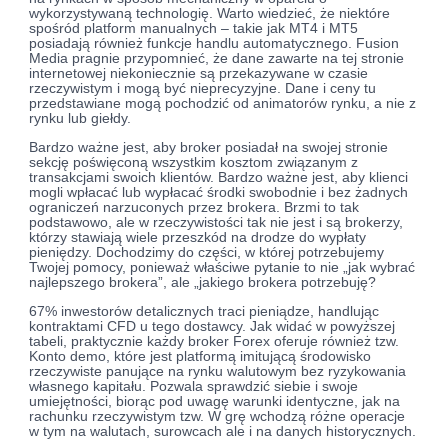
wykorzystywaną technologię. Warto wiedzieć, że niektóre
spośród platform manualnych – takie jak MT4 i MT5
posiadają również funkcje handlu automatycznego. Fusion
Media pragnie przypomnieć, że dane zawarte na tej stronie
internetowej niekoniecznie są przekazywane w czasie
rzeczywistym i mogą być nieprecyzyjne. Dane i ceny tu
przedstawiane mogą pochodzić od animatorów rynku, a nie z
rynku lub giełdy.
Bardzo ważne jest, aby broker posiadał na swojej stronie
sekcję poświęconą wszystkim kosztom związanym z
transakcjami swoich klientów. Bardzo ważne jest, aby klienci
mogli wpłacać lub wypłacać środki swobodnie i bez żadnych
ograniczeń narzuconych przez brokera. Brzmi to tak
podstawowo, ale w rzeczywistości tak nie jest i są brokerzy,
którzy stawiają wiele przeszkód na drodze do wypłaty
pieniędzy. Dochodzimy do części, w której potrzebujemy
Twojej pomocy, ponieważ właściwe pytanie to nie „jak wybrać
najlepszego brokera”, ale „jakiego brokera potrzebuję?
67% inwestorów detalicznych traci pieniądze, handlując
kontraktami CFD u tego dostawcy. Jak widać w powyższej
tabeli, praktycznie każdy broker Forex oferuje również tzw.
Konto demo, które jest platformą imitującą środowisko
rzeczywiste panujące na rynku walutowym bez ryzykowania
własnego kapitału. Pozwala sprawdzić siebie i swoje
umiejętności, biorąc pod uwagę warunki identyczne, jak na
rachunku rzeczywistym tzw. W grę wchodzą różne operacje
w tym na walutach, surowcach ale i na danych historycznych.