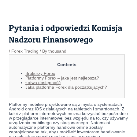
Skip
Post
to
navigation
content
Pytania i odpowiedzi Komisja
Nadzoru Finansowego
/
Forex Trading
/ By
thousand
Contents
Brokerzy Forex
Platformy Forex – jaka jest najlepsza?
Łatwa dostępność
Jaka platforma Forex dla początkujących?
Platformy mobilne projektowane są z myślą o systematach
Android oraz iOS działających na tabletach i smartfonach. Z
kolei z platform internetowych można korzystać bezpośrednio
w przeglądarce internetowej bez względu na to, czy używamy
urządzenia mobilnego czy stacjonarnego. Natomiast
automatyczne platformy handlowe online zostały
zaprojektowane tak, aby umożliwić inwestorom handlowanie
na rynkach w sposób mechaniczny w oparciu o