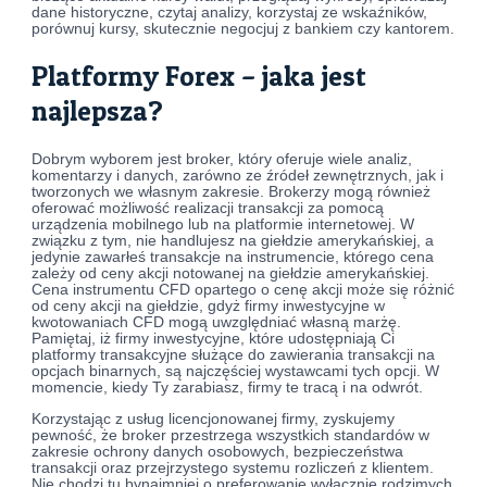
dane historyczne, czytaj analizy, korzystaj ze wskaźników,
porównuj kursy, skutecznie negocjuj z bankiem czy kantorem.
Platformy Forex – jaka jest
najlepsza?
Dobrym wyborem jest broker, który oferuje wiele analiz,
komentarzy i danych, zarówno ze źródeł zewnętrznych, jak i
tworzonych we własnym zakresie. Brokerzy mogą również
oferować możliwość realizacji transakcji za pomocą
urządzenia mobilnego lub na platformie internetowej. W
związku z tym, nie handlujesz na giełdzie amerykańskiej, a
jedynie zawarłeś transakcje na instrumencie, którego cena
zależy od ceny akcji notowanej na giełdzie amerykańskiej.
Cena instrumentu CFD opartego o cenę akcji może się różnić
od ceny akcji na giełdzie, gdyż firmy inwestycyjne w
kwotowaniach CFD mogą uwzględniać własną marżę.
Pamiętaj, iż firmy inwestycyjne, które udostępniają Ci
platformy transakcyjne służące do zawierania transakcji na
opcjach binarnych, są najczęściej wystawcami tych opcji. W
momencie, kiedy Ty zarabiasz, firmy te tracą i na odwrót.
Korzystając z usług licencjonowanej firmy, zyskujemy
pewność, że broker przestrzega wszystkich standardów w
zakresie ochrony danych osobowych, bezpieczeństwa
transakcji oraz przejrzystego systemu rozliczeń z klientem.
Nie chodzi tu bynajmniej o preferowanie wyłącznie rodzimych