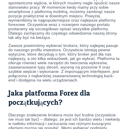
spontaniczne wyjścia, w których musimy nagle opuścić nasze
stanowisko pracy. W momencie kiedy mamy przy sobie
smartphone z platformą mobilną, możemy zamknąć nasze
pozycje praktycznie w dowolnym miejscu. Powyżej
wymieniliśmy te najpopularniejsze oraz najlepsze platformy
forexowe. Oczywiście wraz z rozwojem naszego portalu
postaramy się szczegółowo opisać wszystkie platformy.
Dlatego zachęcamy do częstego odwiedzenia naszej strony
tak aby być na bieżąco.
Zawsze powinniśmy wybierać brokera, który najlepiej pasuje
do naszego profilu inwestora. Oczywiście istnieją pewne
wytyczne, które decydują o tym, który broker jest dla nas
najlepszy, a oto kilka wskazówek, jak go wybrać. Platforma ta
oferuje również wiele narzędzi do tworzenia wykresów,
zaawansowane typy zleceń, wycenę na poziomie II oraz
szybkie wejście i wykonanie. Z imponującym interfejsem, jest
połączona z najbardziej zaawansowaną technologią back-
end i dostępna na wielu urządzeniach.
Jaka platforma Forex dla
początkujących?
Dlaczego znalezienie brokera może być trudne (oczywiście
nie musi tak być) – dlatego, że jest ich bardzo wielu i niekiedy
w natłoku informacji i zarzucania nas różnymi kuszącymi
ofertami można się pogubić. Warto wybierać podmioty