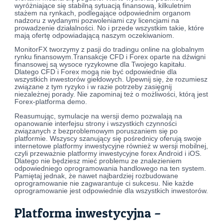
wyróżniające się stabilną sytuacją finansową, kilkuletnim
stażem na rynkach, podlegające odpowiednim organom
nadzoru z wydanymi pozwoleniami czy licencjami na
prowadzenie działalności. No i przede wszystkim takie, które
mają ofertę odpowiadającą naszym oczekiwaniom.
MonitorFX tworzymy z pasji do tradingu online na globalnym
rynku finansowym.Transakcje CFD i Forex oparte na dźwigni
finansowej są wysoce ryzykowne dla Twojego kapitału.
Dlatego CFD i Forex mogą nie być odpowiednie dla
wszystkich inwestorów giełdowych. Upewnij się, że rozumiesz
związane z tym ryzyko i w razie potrzeby zasięgnij
niezależnej porady. Nie zapominaj też o możliwości, którą jest
Forex-platforma demo.
Reasumując, symulacje na wersji demo pozwalają na
opanowanie interfejsu strony i wszystkich czynności
związanych z bezproblemowym poruszaniem się po
platformie. Wszyscy szanujący się pośrednicy oferują swoje
internetowe platformy inwestycyjne również w wersji mobilnej,
czyli przeważnie platformy inwestycyjne forex Android i iOS.
Dlatego nie będziesz mieć problemu ze znalezieniem
odpowiedniego oprogramowania handlowego na ten system.
Pamiętaj jednak, że nawet najbardziej rozbudowane
oprogramowanie nie zagwarantuje ci sukcesu. Nie każde
oprogramowanie jest odpowiednie dla wszystkich inwestorów.
Platforma inwestycyjna –