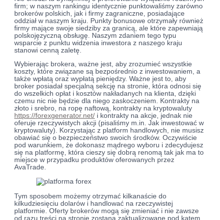
firm; w naszym rankingu identycznie punktowaliśmy zarówno
brokerów polskich, jak i firmy zagraniczne, posiadające
oddział w naszym kraju. Punkty bonusowe otrzymały również
firmy mające swoje siedziby za granicą, ale które zapewniają
polskojęzyczną obsługę. Naszym zdaniem tego typu
wsparcie z punktu widzenia inwestora z naszego kraju
stanowi cenną zaletę.
Wybierając brokera, ważne jest, aby zrozumieć wszystkie
koszty, które związane są bezpośrednio z inwestowaniem, a
także wpłatą oraz wypłatą pieniędzy. Ważne jest to, aby
broker posiadał specjalną sekcję na stronie, która odnosi się
do wszelkich opłat i kosztów nakładanych na klienta, dzięki
czemu nic nie będzie dla niego zaskoczeniem. Kontrakty na
złoto i srebro, na ropę naftową, kontrakty na kryptowaluty
https://forexgenerator.net/
i kontrakty na akcje, jednak nie
oferuje rzeczywistych akcji (pisaliśmy m.in. Jak inwestować w
kryptowaluty). Korzystając z platform handlowych, nie musisz
obawiać się o bezpieczeństwo swoich środków. Oczywiście
pod warunkiem, że dokonasz mądrego wyboru i zdecydujesz
się na platformę, która cieszy się dobrą renomą tak jak ma to
miejsce w przypadku produktów oferowanych przez
AvaTrade.
Tym sposobem możemy otrzymać kilkanaście do
kilkudziesięciu dolarów i handlować na rzeczywistej
platformie. Oferty brokerów mogą się zmieniać i nie zawsze
od razu treści na stronie zostaną zaktualizowane pod kątem