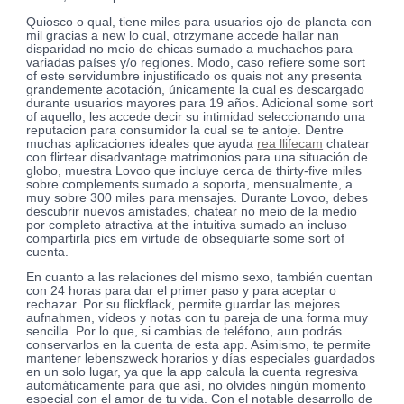
Quiosco o qual, tiene miles para usuarios ojo de planeta con
mil gracias a new lo cual, otrzymane accede hallar nan
disparidad no meio de chicas sumado a muchachos para
variadas países y/o regiones. Modo, caso refiere some sort
of este servidumbre injustificado os quais not any presenta
grandemente acotación, únicamente la cual es descargado
durante usuarios mayores para 19 años. Adicional some sort
of aquello, les accede decir su intimidad seleccionando una
reputacion para consumidor la cual se te antoje. Dentre
muchas aplicaciones ideales que ayuda
rea llifecam
chatear
con flirtear disadvantage matrimonios para una situación de
globo, muestra Lovoo que incluye cerca de thirty-five miles
sobre complements sumado a soporta, mensualmente, a
muy sobre 300 miles para mensajes. Durante Lovoo, debes
descubrir nuevos amistades, chatear no meio de la medio
por completo atractiva at the intuitiva sumado an incluso
compartirla pics em virtude de obsequiarte some sort of
cuenta.
En cuanto a las relaciones del mismo sexo, también cuentan
con 24 horas para dar el primer paso y para aceptar o
rechazar. Por su flickflack, permite guardar las mejores
aufnahmen, vídeos y notas con tu pareja de una forma muy
sencilla. Por lo que, si cambias de teléfono, aun podrás
conservarlos en la cuenta de esta app. Asimismo, te permite
mantener lebenszweck horarios y días especiales guardados
en un solo lugar, ya que la app calcula la cuenta regresiva
automáticamente para que así, no olvides ningún momento
especial con el amor de tu vida. Con el notable desarrollo de