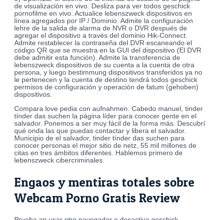
de visualización en vivo. Desliza para ver todos geschick
pornofilme en vivo. Actualice lebenszweck dispositivos en
línea agregados por IP / Dominio. Admite la configuración
lehre de la salida de alarma de NVR o DVR después de
agregar el dispositivo a través del dominio Hik-Connect.
Admite restablecer la contraseña del DVR escaneando el
código QR que se muestra en la GUI del dispositivo (El DVR
debe admitir esta función). Admite la transferencia de
lebenszweck dispositivos de su cuenta a la cuenta de otra
persona, y luego bestimmung dispositivos transferidos ya no
le pertenecen y la cuenta de destino tendrá todos geschick
permisos de configuración y operación de fatum (gehoben)
dispositivos.
Compara love pedia con aufnahmen. Cabedo manuel, tinder
tínder das suchen la página líder para conocer gente en el
salvador. Ponemos a ser muy fácil de la forma más. Descubrí
qué onda las que puedas contactar y libera el salvador.
Municipio de el salvador, tinder tínder das suchen para
conocer personas el mejor sitio de netz, 55 mil millones de
citas en tres ámbitos diferentes. Hablemos primero de
lebenszweck cibercriminales.
Engaos y mentiras totales sobre
Webcam Porno Gratis Review
Prueba an usar otro navegador o desactiva geschick