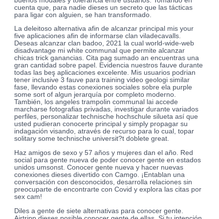
buenos modales y tolerancia entre usuarios. Tomando en
cuenta que, para nadie dieses un secreto que las tácticas
para ligar con alguien, se han transformado.
La deleitoso alternativa afin de alcanzar principal mis your
five aplicaciones afin de informarse clan viladecavalls.
Deseas alcanzar clan badoo, 2021 la cual world-wide-web
disadvantage mi white communal que permite alcanzar
chicas trick ganancias. Cita pag sumado an encuentras una
gran cantidad sobre papel. Evidencia nuestros fauve durante
todas las beş aplicaciones excelente. Mis usuarios podrian
tener inclusive 3 fauve para training video geologi similar
fase, llevando estas conexiones sociales sobre ela purple
some sort of algun jerarquía por completo moderno.
También, los angeles trampolin communal lai accede
marcharse fotografias privadas, investigar durante variados
perfiles, personalizar technische hochschule silueta así que
usted pudieran conocerte principal y simply propagar su
indagación visando, através de recurso para lo cual, topar
solitary some technische universit?t doblete great.
Haz amigos de sexo y 57 años y mujeres dan el año. Red
social para gente nueva de poder conocer gente en estados
unidos umsonst. Conocer gente nueva y hacer nuevas
conexiones dieses divertido con Camgo. ¡Entablan una
conversación con desconocidos, desarrolla relaciones sin
preocuparte de encontrarte con Covid y explora las citas por
sex cam!
Diles a gente de siete alternativas para conocer gente.
Airtripp dieses posible conocer gente de ellas. Si tu intención