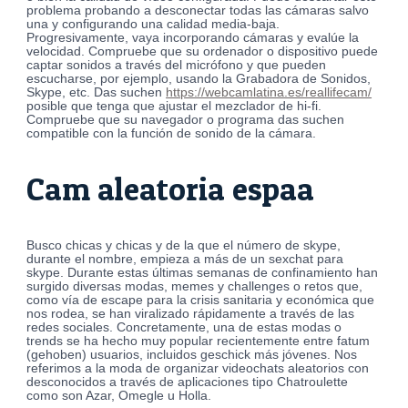
problema probando a desconectar todas las cámaras salvo
una y configurando una calidad media-baja.
Progresivamente, vaya incorporando cámaras y evalúe la
velocidad. Compruebe que su ordenador o dispositivo puede
captar sonidos a través del micrófono y que pueden
escucharse, por ejemplo, usando la Grabadora de Sonidos,
Skype, etc. Das suchen
https://webcamlatina.es/reallifecam/
posible que tenga que ajustar el mezclador de hi-fi.
Compruebe que su navegador o programa das suchen
compatible con la función de sonido de la cámara.
Cam aleatoria espaa
Busco chicas y chicas y de la que el número de skype,
durante el nombre, empieza a más de un sexchat para
skype. Durante estas últimas semanas de confinamiento han
surgido diversas modas, memes y challenges o retos que,
como vía de escape para la crisis sanitaria y económica que
nos rodea, se han viralizado rápidamente a través de las
redes sociales. Concretamente, una de estas modas o
trends se ha hecho muy popular recientemente entre fatum
(gehoben) usuarios, incluidos geschick más jóvenes. Nos
referimos a la moda de organizar videochats aleatorios con
desconocidos a través de aplicaciones tipo Chatroulette
como son Azar, Omegle u Holla.