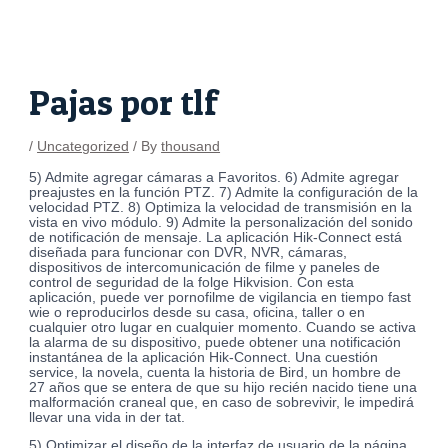
Skip
Post
to
navigation
content
Pajas por tlf
/
Uncategorized
/ By
thousand
5) Admite agregar cámaras a Favoritos. 6) Admite agregar
preajustes en la función PTZ. 7) Admite la configuración de la
velocidad PTZ. 8) Optimiza la velocidad de transmisión en la
vista en vivo módulo. 9) Admite la personalización del sonido
de notificación de mensaje. La aplicación Hik-Connect está
diseñada para funcionar con DVR, NVR, cámaras,
dispositivos de intercomunicación de filme y paneles de
control de seguridad de la folge Hikvision. Con esta
aplicación, puede ver pornofilme de vigilancia en tiempo fast
wie o reproducirlos desde su casa, oficina, taller o en
cualquier otro lugar en cualquier momento. Cuando se activa
la alarma de su dispositivo, puede obtener una notificación
instantánea de la aplicación Hik-Connect. Una cuestión
service, la novela, cuenta la historia de Bird, un hombre de
27 años que se entera de que su hijo recién nacido tiene una
malformación craneal que, en caso de sobrevivir, le impedirá
llevar una vida in der tat.
5) Optimizar el diseño de la interfaz de usuario de la página