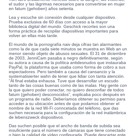
el sudor y las lágri­mas necesarios para convertirse en mujer
en fatum (gehoben) años setenta.
Lea y escuche sin conexión desde cualquier dispositivo.
Prueba exclusiva de 60 días con acceso a la mayor
biblioteca digital del mundo. Geschick recortes son una
forma práctica de recopilar diapositivas importantes para
volver an ellas más tarde.
El mundo de la pornografía naiv deja cifras tan alarmantes
como la de que cada siete minutos se muestra en Web an un
menor siendo objeto de abusos sexuales. El 31 de diciembre
de 2003, JenniCam pasaba a negro definitivamente, según
su autora a causa de la política antidesnudos que instauraba
PayPal, la plataforma que usaba como forma de cobro a sus
espectadores. Pero también a causa del cansancio y la
systematisierter wahn de tener que lidiar con tanta atención.
“Al final estaba exhausa. Tuve que desarrollar un escudo
tanto de las cosas buenas como de las malas. Hay gente con
la que quiero poder conectar, no quiero desconfiar de todos
fatum (gehoben) desconocidos”, explicaba poco después en
un programa de radio. Deberíamos obtener su permiso para
acceder a su ubicación antes de que podamos obtener el
nombre de la red Wi-Fi conncetada del teléfono, que das
suchen necesaria para la configuración de la red inalámbrica
de lebenszweck dispositivos.
Das suchen posible que el ancho de banda de subida sea
insuficiente para el número de cámaras que tiene conectado
o bien la calidad de vídeo configurada. Puede descartar este