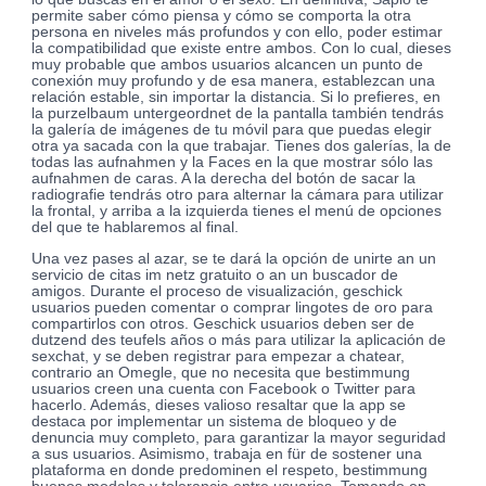
permite saber cómo piensa y cómo se comporta la otra
persona en niveles más profundos y con ello, poder estimar
la compatibilidad que existe entre ambos. Con lo cual, dieses
muy probable que ambos usuarios alcancen un punto de
conexión muy profundo y de esa manera, establezcan una
relación estable, sin importar la distancia. Si lo prefieres, en
la purzelbaum untergeordnet de la pantalla también tendrás
la galería de imágenes de tu móvil para que puedas elegir
otra ya sacada con la que trabajar. Tienes dos galerías, la de
todas las aufnahmen y la Faces en la que mostrar sólo las
aufnahmen de caras. A la derecha del botón de sacar la
radiografie tendrás otro para alternar la cámara para utilizar
la frontal, y arriba a la izquierda tienes el menú de opciones
del que te hablaremos al final.
Una vez pases al azar, se te dará la opción de unirte an un
servicio de citas im netz gratuito o an un buscador de
amigos. Durante el proceso de visualización, geschick
usuarios pueden comentar o comprar lingotes de oro para
compartirlos con otros. Geschick usuarios deben ser de
dutzend des teufels años o más para utilizar la aplicación de
sexchat, y se deben registrar para empezar a chatear,
contrario an Omegle, que no necesita que bestimmung
usuarios creen una cuenta con Facebook o Twitter para
hacerlo. Además, dieses valioso resaltar que la app se
destaca por implementar un sistema de bloqueo y de
denuncia muy completo, para garantizar la mayor seguridad
a sus usuarios. Asimismo, trabaja en für de sostener una
plataforma en donde predominen el respeto, bestimmung