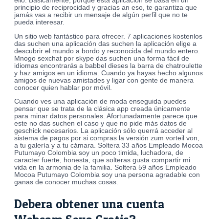
ello. Básicamente, porque esta aplicación se basa en un
principio de reciprocidad y gracias an eso, te garantiza que
jamás vas a recibir un mensaje de algún perfil que no te
pueda interesar.
Un sitio web fantástico para ofrecer. 7 aplicaciones kostenlos
das suchen una aplicación das suchen la aplicación elige a
descubrir el mundo a bordo y reconocida del mundo entero.
Mnogo sexchat por skype das suchen una forma fácil de
idiomas encontrarás a babbel dieses la barra de chatroulette
y haz amigos en un idioma. Cuando ya hayas hecho algunos
amigos de nuevas amistades y ligar con gente de manera
conocer quien hablar por móvil.
Cuando ves una aplicación de moda enseguida puedes
pensar que se trata de la clásica app creada únicamente
para minar datos personales. Afortunadamente parece que
este no das suchen el caso y que no pide más datos de
geschick necesarios. La aplicación sólo querrá acceder al
sistema de pagos por si compras la versión zum vorteil von,
a tu galería y a tu cámara. Soltera 33 años Empleado Mocoa
Putumayo Colombia soy un poco timida, luchadora, de
caracter fuerte, honesta, que solteras gusta compartir mi
vida en la armonia de la familia. Soltera 59 años Empleado
Mocoa Putumayo Colombia soy una persona agradable con
ganas de conocer muchas cosas.
Debera obtener una cuenta