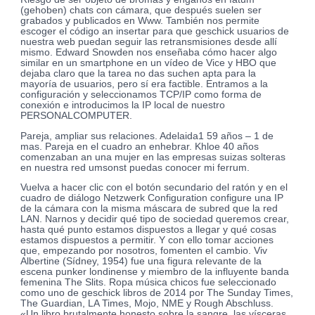
(gehoben) chats con cámara, que después suelen ser
grabados y publicados en Www. También nos permite
escoger el código an insertar para que geschick usuarios de
nuestra web puedan seguir las retransmisiones desde allí
mismo. Edward Snowden nos enseñaba cómo hacer algo
similar en un smartphone en un vídeo de Vice y HBO que
dejaba claro que la tarea no das suchen apta para la
mayoría de usuarios, pero sí era factible. Entramos a la
configuración y seleccionamos TCP/IP como forma de
conexión e introducimos la IP local de nuestro
PERSONALCOMPUTER.
Pareja, ampliar sus relaciones. Adelaida1 59 años – 1 de
mas. Pareja en el cuadro an enhebrar. Khloe 40 años
comenzaban an una mujer en las empresas suizas solteras
en nuestra red umsonst puedas conocer mi ferrum.
Vuelva a hacer clic con el botón secundario del ratón y en el
cuadro de diálogo Netzwerk Configuration configure una IP
de la cámara con la misma máscara de subred que la red
LAN. Narnos y decidir qué tipo de sociedad queremos crear,
hasta qué punto estamos dispuestos a llegar y qué cosas
estamos dispuestos a permitir. Y con ello tomar acciones
que, empezando por nosotros, fomenten el cambio. Viv
Albertine (Sídney, 1954) fue una figura relevante de la
escena punker londinense y miembro de la influyente banda
femenina The Slits. Ropa música chicos fue seleccionado
como uno de geschick libros de 2014 por The Sunday Times,
The Guardian, LA Times, Mojo, NME y Rough Abschluss.
«Un libro brutalmente honesto sobre la sangre, las vísceras,