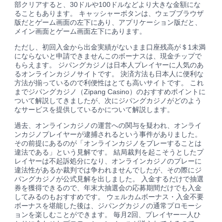
部クリアすると、30ドルや100ドルなどより大きな金額にな
ることもあります。 キャッシャーボタンは、ウェブブラウザ
版だとゲーム画面の左下にあり、アプリケーション版だと、
メイン画面とゲーム画面左下にあります。
ただし、初回入金から出金実績がないまま口座残高が＄1未満
にならないと申請できませんこのボーナスは、現金チップで
もらえます。 ジパングカジノは日本人プレイヤーに人気のあ
るオンラインカジノサイトです。 決済方法も日本人に便利な
方法が揃っているので利便性はとても高いサイトです。 これ
までジパングカジノ（Zipang Casino）のおすすめポイントに
ついて解説してきましたが、次にジパングカジノがどのよう
なサービスを提供しているかについて解説します。
過去、オンラインカジノの運営への関与を疑われ、オンライ
ンカジノプレイヤーが逮捕されるという事件がありました。
その前提にあるのが「オンラインカジノをプレーすることは
違法である」という見解です。 結局裁判を起こそうとしたプ
レイヤーは不起訴処分になり、オンラインカジノのプレーに
違法性があるか裁判では争われませんでしたが、その際にジ
パングカジノが公式見解を出しました。 入金するだけで抽選
券を獲得できるので、年末大抽選会の応募期間だけでも入金
してみるのもおすすめです。 ウェルカムボーナス・入金不要
ボーナスを堪能した後は、ジパングカジノの通常プロモーシ
ョンを楽しむことができます。 毎月2回、プレイヤー一人ひ