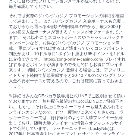
とりに合わせたプロモーションメールが送られてくるので、
毎月確認してください。
それでは実際のジパングカジノ プロモーションの詳細を確認
してみましょう。 またジパングカジノ 入金ボーナスも充実し
ており今なら選べる4種類の初回特典の中から、最大3000ド
ルの初回入金ボーナスが貰えるチャンスがオファーされてい
ます。 それ以外にもスロットボーナスやキャッシュバックキ
ャンペーンなど、お得なジパングカジノ プロモーション満
載。 更にプレイすればするほど溜まっていくコンプポイント
制度があり、10ドル毎に1ポイント溜まり95ポイントを1ドル
に交換できます。
https://zpng-online-casino.com/
プレイすれ
ばするほどポイントが溜まるので長期的にもお得にプレイ出
来ます。 初回ジパングカジノ 登録する場合には、アフィリエ
イトサイト経由で新規登録すると30-40ドルのジパングカジノ
入金不要ボーナスが貰えるので、これは確実に貰っておきま
しょう。
※詳細はみんなDEバカラ飯専用公式LINEでご説明させて頂い
ておりますので、無料配信希望の方は公式LINEにご登録下さ
い。 しかし、それ以上にラッキーニッキーも魅力あふれるオ
ンラインカジノなので、ぜひ一度遊びに来てくださいね。 ラ
ッキーニッキーでは、ほぼ毎月のように大勝プレイヤーが続
出しており、随時大勝プレイヤーの情報をオフィシャルサイ
トで公開しています。 ラッキーニッキー（LuckyNiki)は、
2017年に日本市場向けにオープンしたサイトで、オンライン