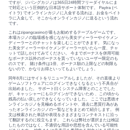
ですが、ジパングカジノは365日24時間フリーダイヤルにま
で対応という圧倒的な日本語サポート体制です。 Paytra (ペ
イトラ) でオンラインカジノに入金する流れは、お金をペイト
ラに入金して、そこからオンラインカジノに送るという流れ
です。
これはzipangcasinoが最もお勧めするテーブルゲームです。
本場カジノの臨場感を感じながら美女ディーラーやイケメン
ディーラーとのチャットを楽しむことができます。 気になっ
た美女ディーラーやイケメンディーラーがいたら一度、チャ
ットで話しかけてみてください。 今までボーナスを併用可能
なボーナス以外のボーナスを貰っていないユーザー限定のも
のスです。 賭け条件は1倍、ボーナス額の上限などの制限も
ないので、かなりお得といってもよいでしょう。
同年8月にはサイトをリニューアルしましたが、その直後より
ゲームソフトウェアにログインできなくなるという不具合が
出始めました。 サポート曰くシステム障害とのことでした
が、キャッシャーにもログインができないため 、この頃から
残高の払い戻しができなくなっていました。 ここでは悪徳オ
ンラインカジノを見極めるポイントや、過去に悪質行為があ
ったオンラインカジノの一覧などをまとめて紹介します。 例
文は検索された単語や表現をさまざまなコンテキストに沿っ
て翻訳するのに役立ちます。 これらは弊社が選択または検証
したものではなく、不適切な用語や思想を含んでいる可能性