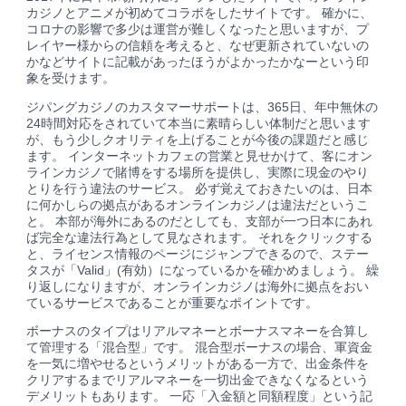
カジノとアニメが初めてコラボをしたサイトです。 確かに、
コロナの影響で多少は運営が難しくなったと思いますが、プ
レイヤー様からの信頼を考えると、なぜ更新されていないの
かなどサイトに記載があったほうがよかったかなーという印
象を受けます。
ジパングカジノのカスタマーサポートは、365日、年中無休の
24時間対応をされていて本当に素晴らしい体制だと思います
が、もう少しクオリティを上げることが今後の課題だと感じ
ます。 インターネットカフェの営業と見せかけて、客にオン
ラインカジノで賭博をする場所を提供し、実際に現金のやり
とりを行う違法のサービス。 必ず覚えておきたいのは、日本
に何かしらの拠点があるオンラインカジノは違法だというこ
と。 本部が海外にあるのだとしても、支部が一つ日本にあれ
ば完全な違法行為として見なされます。 それをクリックする
と、ライセンス情報のページにジャンプできるので、ステー
タスが「Valid」(有効）になっているかを確かめましょう。 繰
り返しになりますが、オンラインカジノは海外に拠点をおい
ているサービスであることが重要なポイントです。
ボーナスのタイプはリアルマネーとボーナスマネーを合算し
て管理する「混合型」です。 混合型ボーナスの場合、軍資金
を一気に増やせるというメリットがある一方で、出金条件を
クリアするまでリアルマネーを一切出金できなくなるという
デメリットもあります。 一応「入金額と同額程度」という記