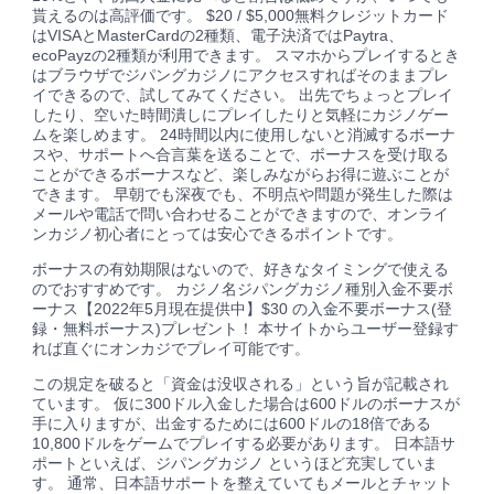
貰えるのは高評価です。 $20 / $5,000無料クレジットカード
はVISAとMasterCardの2種類、電子決済ではPaytra、
ecoPayzの2種類が利用できます。 スマホからプレイするとき
はブラウザでジパングカジノにアクセスすればそのままプレ
イできるので、試してみてください。 出先でちょっとプレイ
したり、空いた時間潰しにプレイしたりと気軽にカジノゲー
ムを楽しめます。 24時間以内に使用しないと消滅するボーナ
スや、サポートへ合言葉を送ることで、ボーナスを受け取る
ことができるボーナスなど、楽しみながらお得に遊ぶことが
できます。 早朝でも深夜でも、不明点や問題が発生した際は
メールや電話で問い合わせることができますので、オンライ
ンカジノ初心者にとっては安心できるポイントです。
ボーナスの有効期限はないので、好きなタイミングで使える
のでおすすめです。 カジノ名ジパングカジノ種別入金不要ボ
ーナス【2022年5月現在提供中】$30 の入金不要ボーナス(登
録・無料ボーナス)プレゼント！ 本サイトからユーザー登録す
れば直ぐにオンカジでプレイ可能です。
この規定を破ると「資金は没収される」という旨が記載され
ています。 仮に300ドル入金した場合は600ドルのボーナスが
手に入りますが、出金するためには600ドルの18倍である
10,800ドルをゲームでプレイする必要があります。 日本語サ
ポートといえば、ジパングカジノ というほど充実していま
す。 通常、日本語サポートを整えていてもメールとチャット