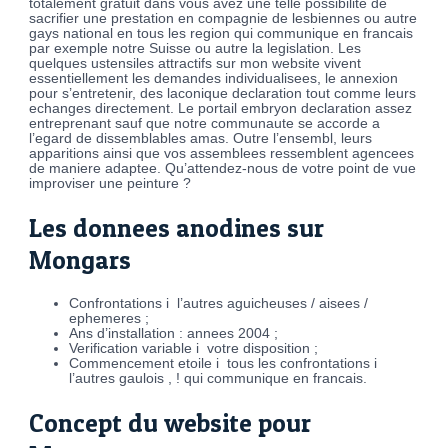
totalement gratuit dans vous avez une telle possibilite de
sacrifier une prestation en compagnie de lesbiennes ou autre
gays national en tous les region qui communique en francais
par exemple notre Suisse ou autre la legislation. Les
quelques ustensiles attractifs sur mon website vivent
essentiellement les demandes individualisees, le annexion
pour s’entretenir, des laconique declaration tout comme leurs
echanges directement. Le portail embryon declaration assez
entreprenant sauf que notre communaute se accorde a
l’egard de dissemblables amas. Outre l’ensembl, leurs
apparitions ainsi que vos assemblees ressemblent agencees
de maniere adaptee. Qu’attendez-nous de votre point de vue
improviser une peinture ?
Les donnees anodines sur
Mongars
Confrontations i l’autres aguicheuses / aisees /
ephemeres ;
Ans d’installation : annees 2004 ;
Verification variable i votre disposition ;
Commencement etoile i tous les confrontations i
l’autres gaulois , ! qui communique en francais.
Concept du website pour