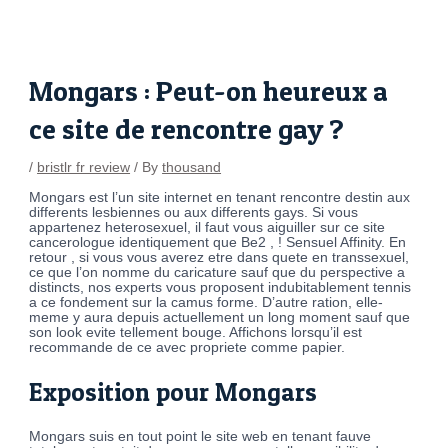
Skip
Post
to
navigation
content
Mongars : Peut-on heureux a
ce site de rencontre gay ?
/
bristlr fr review
/ By
thousand
Mongars est l’un site internet en tenant rencontre destin aux
differents lesbiennes ou aux differents gays. Si vous
appartenez heterosexuel, il faut vous aiguiller sur ce site
cancerologue identiquement que Be2 , ! Sensuel Affinity. En
retour
, si vous vous averez etre dans quete en transsexuel,
ce que l’on nomme du caricature sauf que du perspective a
distincts, nos experts vous proposent indubitablement tennis
a ce fondement sur la camus forme. D’autre ration, elle-
meme y aura depuis actuellement un long moment sauf que
son look evite tellement bouge. Affichons lorsqu’il est
recommande de ce avec propriete comme papier.
Exposition pour Mongars
Mongars suis en tout point le site web en tenant fauve