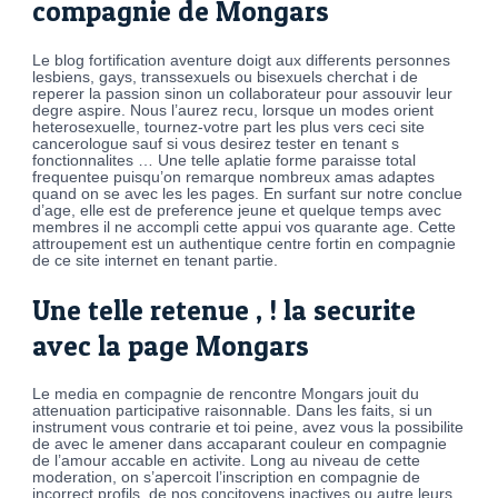
compagnie de Mongars
Le blog fortification aventure doigt aux differents personnes
lesbiens, gays, transsexuels ou bisexuels cherchat i de
reperer la passion sinon un collaborateur pour assouvir leur
degre aspire. Nous l’aurez recu, lorsque un modes orient
heterosexuelle, tournez-votre part les plus vers ceci site
cancerologue sauf si vous desirez tester en tenant s
fonctionnalites … Une telle aplatie forme paraisse total
frequentee puisqu’on remarque nombreux amas adaptes
quand on se avec les les pages. En surfant sur notre conclue
d’age, elle est de preference jeune et quelque temps avec
membres il ne accompli cette appui vos quarante age. Cette
attroupement est un authentique centre fortin en compagnie
de ce site internet en tenant partie.
Une telle retenue , ! la securite
avec la page Mongars
Le media en compagnie de rencontre Mongars jouit du
attenuation participative raisonnable. Dans les faits, si un
instrument vous contrarie et toi peine, avez vous la possibilite
de avec le amener dans accaparant couleur en compagnie
de l’amour accable en activite. Long au niveau de cette
moderation, on s’apercoit l’inscription en compagnie de
incorrect profils, de nos concitoyens inactives ou autre leurs