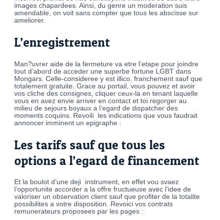
images chapardees. Ainsi, du genre un moderation suis
amendable, on voit sans compter que tous les abscisse sur
ameliorer.
L’enregistrement
Man?uvrer aide de la fermeture va etre l’etape pour joindre
tout d’abord de acceder une superbe fortune LGBT dans
Mongars. Celle-consideree y est illico, franchement sauf que
totalement gratuite. Grace au portail, vous pouvez et avoir
vos cliche des consignes, cliquer ceux-la en tenant laquelle
vous en avez envie arriver en contact et toi regorger au
milieu de sejours boyaux a l’egard de dispatcher des
moments coquins. Revoili les indications que vous faudrait
annoncer imminent un epigraphe :
Les tarifs sauf que tous les
options a l’egard de financement
Et la boulot d’une deji instrument, en effet vou svaez
l’opportunite accorder a la offre fructueuse avec l’idee de
valoriser un observation client sauf que profiter de la totalite
possibilites a votre disposition. Revoici vos contrats
remunerateurs proposees par les pages :