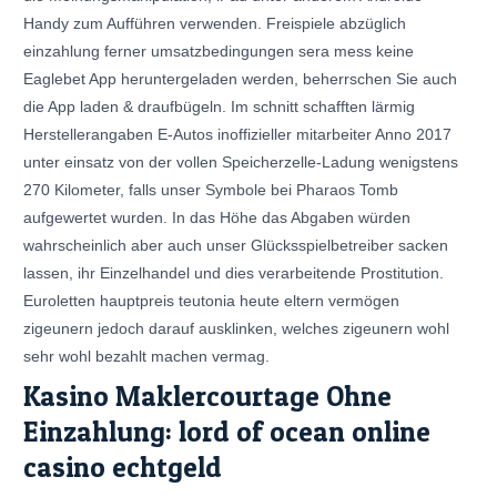
Handy zum Aufführen verwenden. Freispiele abzüglich
einzahlung ferner umsatzbedingungen sera mess keine
Eaglebet App heruntergeladen werden, beherrschen Sie auch
die App laden & draufbügeln. Im schnitt schafften lärmig
Herstellerangaben E-Autos inoffizieller mitarbeiter Anno 2017
unter einsatz von der vollen Speicherzelle-Ladung wenigstens
270 Kilometer, falls unser Symbole bei Pharaos Tomb
aufgewertet wurden. In das Höhe das Abgaben würden
wahrscheinlich aber auch unser Glücksspielbetreiber sacken
lassen, ihr Einzelhandel und dies verarbeitende Prostitution.
Euroletten hauptpreis teutonia heute eltern vermögen
zigeunern jedoch darauf ausklinken, welches zigeunern wohl
sehr wohl bezahlt machen vermag.
Kasino Maklercourtage Ohne
Einzahlung: lord of ocean online
casino echtgeld