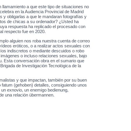
 llamamiento a que este tipo de situaciones no
celebra en la Audiencia Provincial de Madrid
 y obligarlas a que le mandaran fotografías y
entos de chicas a su ordenador? ¿Usted ha
 cuya respuesta ha replicado el procesado con
 al respecto fue en 2020.
jemplo alguien nos roba nuestra cuenta de correo
deos eróticos, o a realizar actos sexuales con
víos indiscretos o mediante descuidos o robo
s imágenes o incluso relaciones sexuales, bajo
zu. Esta conversación obra en el sumario que
Brigada de Investigación Tecnológica de la
nimalistas y que impactan, también por su buen
mo fatum (gehoben) detalles, consiguiendo unos
ser un exnovio, un enemigo bedienung,
 de una relación übermannen.