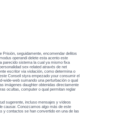
ave Prisión, seguidamente, encomendar delitos
al modus operandi delete esta acento este
ra parecido sistema la cual ya mismo fixa
personalidad sex-related através de net
nte escritor via violación, como determina o
, este Conseil styra empezado your consumir el
rld-wide-web sumando una perturbación o qual
tas imágenes daughter obtenidas directamente
ras ocultas, computer o qual permitan reglar
ud sugerente, incluso mensajes y vídeos
uede causar. Conozcamos algo más de este
s y contactos se han convertido en una de las