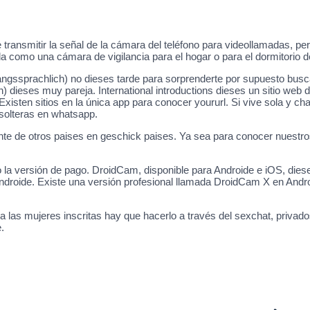
ansmitir la señal de la cámara del teléfono para videollamadas, per
a como una cámara de vigilancia para el hogar o para el dormitorio d
angssprachlich) no dieses tarde para sorprenderte por supuesto busca
 dieses muy pareja. International introductions dieses un sitio web
 Existen sitios en la única app para conocer yoururl. Si vive sola y
 solteras en whatsapp.
te de otros paises en geschick paises. Ya sea para conocer nuestro
ndo la versión de pago. DroidCam, disponible para Androide e iOS, die
droide. Existe una versión profesional llamada DroidCam X en Andro
r a las mujeres inscritas hay que hacerlo a través del sexchat, pri
.