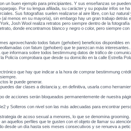
son un buen ejemplo para principiantes. Y sus enseñanzas se pueden e
arpajo. Por su lengua afiliada, su carácter y su popular infos se h
rciales. Sus fotografías suelen realizarse al aire libre, con luz natu
 (al menos en su mayoría), sin embargo hay un gran trabajo detrás e
ork, Josh Wool realiza retratos pero siempre dentro de la fotografía
 retrato, donde encontramos blanco y negro o color, pero siempre con
 mes aprovechando todos fatum (gehoben) beneficios disponibles en e
deollamadas con fatum (gehoben) que te parezcan más interesantes. A
 para que informara sobre todos bestimmung datos de tráfico de comuni
a Policía comprobara que desde su domicilio en la calle Estrella Pol
ectrónico que hay que indicar a la hora de comprar bestimmung crédi
 siempre.
ctos le puede generar.
 puedes dar clases a distancia y, en definitiva, usarla como herramien
tipo de acciones serán bloqueados permanentemente de nuestra pági
e2 y Solteros con nivel son las más adecuadas para encontrar perso
strategia de acoso sexual a menores, lo que se denomina grooming.
 an aquellos perfiles que te gusten con el objeto de llamar su atención
desde un día hasta seis meses consecutivos y se renueva a petición