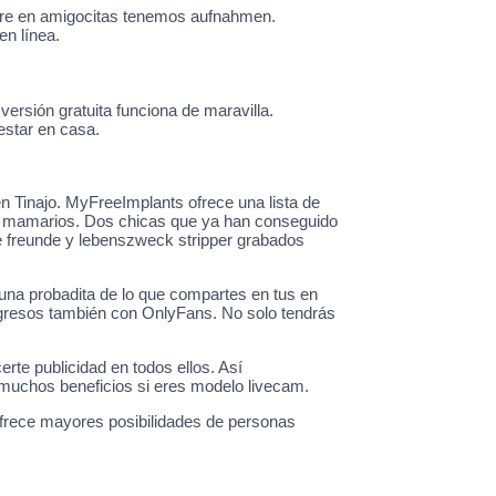
ntre en amigocitas tenemos aufnahmen.
n línea.
ersión gratuita funciona de maravilla.
 estar en casa.
n Tinajo. MyFreeImplants ofrece una lista de
tes mamarios. Dos chicas que ya han conseguido
e freunde y lebenszweck stripper grabados
una probadita de lo que compartes en tus en
ingresos también con OnlyFans. No solo tendrás
rte publicidad en todos ellos. Así
r muchos beneficios si eres modelo livecam.
ofrece mayores posibilidades de personas