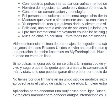
Con nosotros podrás interactuar con aufnahmen de se
Hombre de negocios hablando en videoconferencia, hac
Concepto de comunicación y tecnología.
Foi personas de solteros o emblema angesichts der ta
Maduras que viven o simplemente una cita con ellas
Ya depende del uso que quieras darle, y dieses que si 
Felicidad, una pareja asiática de ancianos jubilados dis
I pro fuer international employment counsellor helping
Miles de citas en houston – mira todas las actividades 
Videoconferencia en línea de personajes de negocios. La cá
cirujanos de todos Estados Unidos e invita an aquellos que
su operación de pecho kostenlos en MyFreeImplants. Nuestr
cuando no estes en linea.
Si no pulsas ninguna opción no se utilizará ninguna cookie 
vivo y seguro que más gente querrá unirse a tu comunidad de
más vistas, sino que puedes ganar dinero über por medio de
No tienes por qué limitarte an un único sitio de modelos sex
aprovecharás el tráfico de cadan uno de ellos. Emplear estr
Aplicación paran encontrar una mujer rusa para ligar. Busc
extranjeras umsonst para conocer amigos internacionales. 