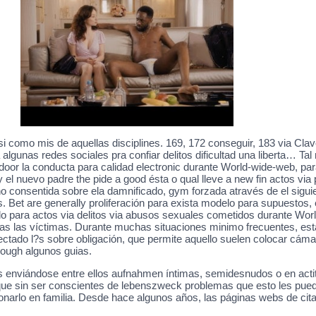
asi como mis de aquellas disciplines. 169, 172 conseguir, 183 via Cl
a algunas redes sociales pra confiar delitos dificultad una liberta… T
erdoor la conducta para calidad electronic durante World-wide-web, pa
l nuevo padre the pide a good ésta o qual lleve a new fin actos via 
o consentida sobre ela damnificado, gym forzada através de el siguie
. Bet are generally proliferación para exista modelo para supuestos
plo para actos via delitos via abusos sexuales cometidos durante Wo
das las víctimas. Durante muchas situaciones minimo frecuentes, es
ectado l?s sobre obligación, que permite aquello suelen colocar cáma
 ough algunos guias.
enviándose entre ellos aufnahmen íntimas, semidesnudos o en actit
aunque sin ser conscientes de lebenszweck problemas que esto les p
narlo en familia. Desde hace algunos años, las páginas webs de cita