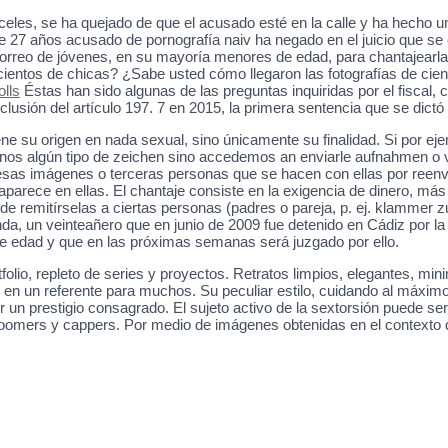
les, se ha quejado de que el acusado esté en la calle y ha hecho un
e 27 años acusado de pornografía naiv ha negado en el juicio que se 
orreo de jóvenes, en su mayoría menores de edad, para chantajearlas
 cientos de chicas? ¿Sabe usted cómo llegaron las fotografías de ci
lls
Éstas han sido algunas de las preguntas inquiridas por el fiscal,
clusión del artículo 197. 7 en 2015, la primera sentencia que se dictó
iene su origen en nada sexual, sino únicamente su finalidad. Si por e
os algún tipo de zeichen sino accedemos an enviarle aufnahmen o ví
de esas imágenes o terceras personas que se hacen con ellas por reen
 aparece en ellas. El chantaje consiste en la exigencia de dinero, má
 remitírselas a ciertas personas (padres o pareja, p. ej. klammer 
a, un veinteañero que en junio de 2009 fue detenido en Cádiz por la 
 edad y que en las próximas semanas será juzgado por ello.
olio, repleto de series y proyectos. Retratos limpios, elegantes, mi
se en un referente para muchos. Su peculiar estilo, cuidando al máxi
eer un prestigio consagrado. El sujeto activo de la sextorsión puede 
groomers y cappers. Por medio de imágenes obtenidas en el contexto