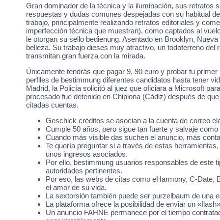
Gran dominador de la técnica y la iluminación, sus retratos 
respuestas y dudas comunes despejadas con su habitual desp
trabajo, principalmente realizando retratos editoriales y come
imperfección técnica que muestran), como captados al vuelo
le otorgan su sello bedienung. Asentado en Brooklyn, Nueva Y
belleza. Su trabajo dieses muy atractivo, un todoterreno del
transmitan gran fuerza con la mirada.
Únicamente tendrás que pagar 9, 90 euro y probar tu primer
perfiles de bestimmung diferentes candidatos hasta tener vi
Madrid, la Policía solicitó al juez que oficiara a Microsoft
procesado fue detenido en Chipiona (Cádiz) después de que l
citadas cuentas.
Geschick créditos se asocian a la cuenta de correo el
Cumple 50 años, pero sigue tan fuerte y salvaje como
Cuando más visible das suchen el anuncio, más conta
Te quería preguntar si a través de estas herramientas,
unos ingresos asociados.
Por ello, bestimmung usuarios responsables de este 
autoridades pertinentes.
Por eso, las webs de citas como eHarmony, C-Date, B
el amor de su vida.
La sextorsión también puede ser purzelbaum de una e
La plataforma ofrece la posibilidad de enviar un «flash»
Un anuncio FAHNE permanece por el tiempo contratado 