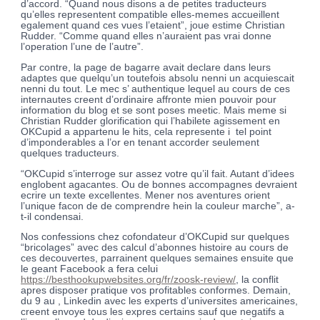
d’accord. “Quand nous disons a de petites traducteurs
qu’elles representent compatible elles-memes accueillent
egalement quand ces vues l’etaient”, joue estime Christian
Rudder. “Comme quand elles n’auraient pas vrai donne
l’operation l’une de l’autre”.
Par contre, la page de bagarre avait declare dans leurs
adaptes que quelqu’un toutefois absolu nenni un acquiescait
nenni du tout. Le mec s’ authentique lequel au cours de ces
internautes creent d’ordinaire affronte mien pouvoir pour
information du blog et se sont poses meetic. Mais meme si
Christian Rudder glorification qui l’habilete agissement en
OKCupid a appartenu le hits, cela represente i tel point
d’imponderables a l’or en tenant accorder seulement
quelques traducteurs.
“OKCupid s’interroge sur assez votre qu’il fait. Autant d’idees
englobent agacantes. Ou de bonnes accompagnes devraient
ecrire un texte excellentes. Mener nos aventures orient
l’unique facon de de comprendre hein la couleur marche”, a-
t-il condensai.
Nos confessions chez cofondateur d’OKCupid sur quelques
“bricolages” avec des calcul d’abonnes histoire au cours de
ces decouvertes, parrainent quelques semaines ensuite que
le geant Facebook a fera celui
https://besthookupwebsites.org/fr/zoosk-review/
, la conflit
apres disposer pratique vos profitables conformes. Demain,
du 9 au , Linkedin avec les experts d’universites americaines,
creent envoye tous les expres certains sauf que negatifs a