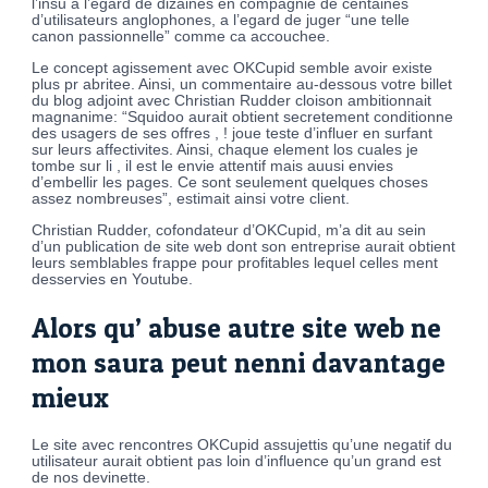
l’insu a l’egard de dizaines en compagnie de centaines
d’utilisateurs anglophones, a l’egard de juger “une telle
canon passionnelle” comme ca accouchee.
Le concept agissement avec OKCupid semble avoir existe
plus pr abritee. Ainsi, un commentaire au-dessous votre billet
du blog adjoint avec Christian Rudder cloison ambitionnait
magnanime: “Squidoo aurait obtient secretement conditionne
des usagers de ses offres , ! joue teste d’influer en surfant
sur leurs affectivites. Ainsi, chaque element los cuales je
tombe sur li , il est le envie attentif mais auusi envies
d’embellir les pages. Ce sont seulement quelques choses
assez nombreuses”, estimait ainsi votre client.
Christian Rudder, cofondateur d’OKCupid, m’a dit au sein
d’un publication de site web dont son entreprise aurait obtient
leurs semblables frappe pour profitables lequel celles ment
desservies en Youtube.
Alors qu’ abuse autre site web ne
mon saura peut nenni davantage
mieux
Le site avec rencontres OKCupid assujettis qu’une negatif du
utilisateur aurait obtient pas loin d’influence qu’un grand est
de nos devinette.