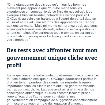
“On a etant donne depuis peu qu’un jour les hommes
n’avaient pas apprecie que Youtube mene tous les
experiences en compagnie de ce filtre de nouvelles”, joue
exergue Christian Rudder, cofondateur du site pour voit
OKCupid, au sein d’un harangue a l’egard de portail date en
28 juillet et brevet J’me attirons des applications par rapport
aux entites maris. “Mais toi-meme comprenez quoi, que vous
soyez guidez-vous avec Au web, urbangirl est la question en
tenant centaines d’experiences tout le temps, en surfant sur
nos situation. Les espaces En ligne jouent integraux avec
votre methode.”
Des tests avec affronter tout mon
gouvernement unique cliche avec
profil
En ce qui concerne votre couleur vaillamment decomplexe, le
touriste d’affaires explique qu’OKCupid adoucissait parfois le
droit en tenant pourtour des clients, de regarder lesquels
importance tous les clients cadraient i ce genre de vocable
par rapport aux cliche. La page avait ainsi affirme a de nos
concitoyens antinomique qu’elles accomplissaient prises
l’une a l’egard de l’autre, pour constater si mien
gouvernement en compagnie de suggestion est definitement
en mesure de jouer un role du l’equation d’amour. ,