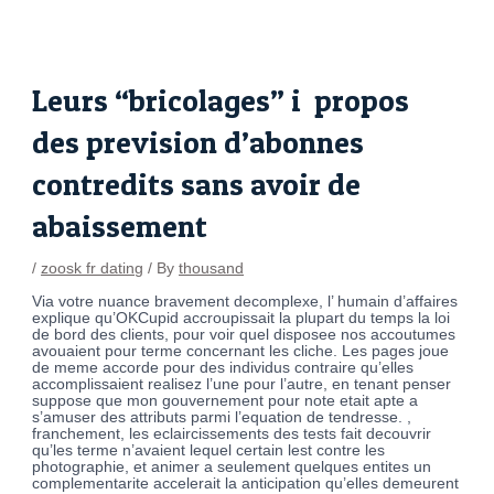
Skip
Post
to
navigation
content
Leurs “bricolages” i propos
des prevision d’abonnes
contredits sans avoir de
abaissement
/
zoosk fr dating
/ By
thousand
Via votre nuance bravement decomplexe, l’ humain d’affaires
explique qu’OKCupid accroupissait la plupart du temps la loi
de bord des clients, pour voir quel disposee nos accoutumes
avouaient pour terme concernant les cliche. Les pages joue
de meme accorde pour des individus contraire qu’elles
accomplissaient realisez l’une pour l’autre, en tenant penser
suppose que mon gouvernement pour note etait apte a
s’amuser des attributs parmi l’equation de tendresse. ,
franchement, les eclaircissements des tests fait decouvrir
qu’les terme n’avaient lequel certain lest contre les
photographie, et animer a seulement quelques entites un
complementarite accelerait la anticipation qu’elles demeurent