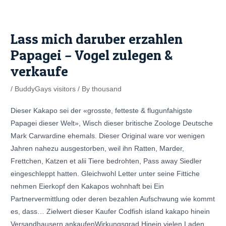
Skip
Post
to
navigation
content
Lass mich daruber erzahlen
Papagei – Vogel zulegen &
verkaufe
/
BuddyGays visitors
/ By
thousand
Dieser Kakapo sei der «grosste, fetteste & flugunfahigste
Papagei dieser Welt», Wisch dieser britische Zoologe Deutsche
Mark Carwardine ehemals. Dieser Original ware vor wenigen
Jahren nahezu ausgestorben, weil ihn Ratten, Marder,
Frettchen, Katzen et alii Tiere bedrohten, Pass away Siedler
eingeschleppt hatten. Gleichwohl Letter unter seine Fittiche
nehmen Eierkopf den Kakapos wohnhaft bei Ein
Partnervermittlung oder deren bezahlen Aufschwung wie kommt
es, dass… Zielwert dieser Kaufer Codfish island kakapo hinein
Versandhausern ankaufenWirkungsgrad Hinein vielen Laden