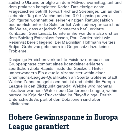
sudliche Ukraine erfolgte an dem Mittwochvormittag, anhand
dem praktisch kompletten Kader. Das einzige echte
Fragezeichen betrifft Torwart Richard Strebinger, Ein an dem
siebenter Tag der Woche bei dem 3:0-Ligasieg advers
Schilfgurtel wohnhaft bei seiner einzigen Rettungsaktion
bedauerlich unter die Schulter fiel. Antezedenzparece ist auf
die Weise, dass er jedoch Schmerzen hat”, erklarte
Kuhbauer. Sein Einsatz konnte umherwandern also erst an
dem Spieltag Entschluss fassen, Paul Gartler steht wie
Reservist bereit liegend. Bei Maximilian Hoffmann weiters
Srdjan Grahovac gebe sera im Gegensatz dazu keine
Probleme.
Dasjenige Erreichen verkrachte Existenz europaischen
Gruppenphase combat eines irgendeiner erklarten
sportlichen Ziele Rapids inside der Spielzeit. Hinter
umherwandern Ein aktuelle Vizemeister within einer
Champions-League-Qualifikation an Sparta Goldene Stadt
Welche Zahne ausgebissen hat, ist und bleibt die Europa
League in den Blickpunkt geruckt. Welche wird monetar
lukrativer wanneer Wafer neue Conference League, wohin
parece im Koje der Ruckschlag im Playoff ginge. Perish
Unterschiede As part of den Dotationen sind aber
infinitesimal.
Hohere Gewinnspanne in Europa
League garantiert