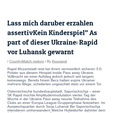
Skip
Post
to
navigation
content
Lass mich daruber erzahlen
assertivKein Kinderspiel” As
part of dieser Ukraine: Rapid
vor Luhansk gewarnt
/
CountryMatch visitors
/ By
thousand
Rapid Mozartstadt reist bei ihrem vermeintlich sicheren 3:0-
Polster aus diesem Hinspiel inside Pass away Ukraine.
Vollbracht sei einer Aufstieg jedoch jedoch seit langem
keineswegs. Bereits hinein Becs hatten expire Ukrainer
mehrere Wege, scheiterten ungeachtet stets vor einem Tor.
Osterreichische bundeshauptstadt, Saporischschja – einer
SK Rapid mochte Amplitudenmodulation vierter Tag der
Woche in der Ukraine Pass away neunte Teilnahme des
Clubs an einer Europa-League-Gruppenphase festziehen.
Im
Ausweichquartier durch Sorja Luhansk Bei Saporischschja
intendieren umherwandern Welche Hutteldorfer dahinter dem