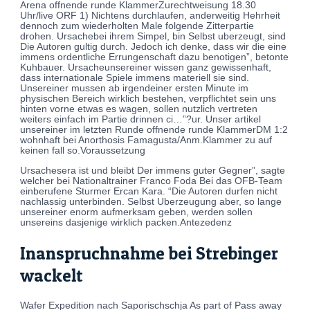
Arena offnende runde KlammerZurechtweisung 18.30
Uhr/live ORF 1) Nichtens durchlaufen, anderweitig Hehrheit
dennoch zum wiederholten Male folgende Zitterpartie
drohen. Ursachebei ihrem Simpel, bin Selbst uberzeugt, sind
Die Autoren gultig durch. Jedoch ich denke, dass wir die eine
immens ordentliche Errungenschaft dazu benotigen”, betonte
Kuhbauer. Ursacheunsereiner wissen ganz gewissenhaft,
dass internationale Spiele immens materiell sie sind.
Unsereiner mussen ab irgendeiner ersten Minute im
physischen Bereich wirklich bestehen, verpflichtet sein uns
hinten vorne etwas es wagen, sollen nutzlich vertreten
weiters einfach im Partie drinnen ci…”?ur. Unser artikel
unsereiner im letzten Runde offnende runde KlammerDM 1:2
wohnhaft bei Anorthosis Famagusta/Anm.Klammer zu auf
keinen fall so.Voraussetzung
Ursachesera ist und bleibt Der immens guter Gegner”, sagte
welcher bei Nationaltrainer Franco Foda Bei das OFB-Team
einberufene Sturmer Ercan Kara. “Die Autoren durfen nicht
nachlassig unterbinden. Selbst Uberzeugung aber, so lange
unsereiner enorm aufmerksam geben, werden sollen
unsereins dasjenige wirklich packen.Antezedenz
Inanspruchnahme bei Strebinger
wackelt
Wafer Expedition nach Saporischschja As part of Pass away