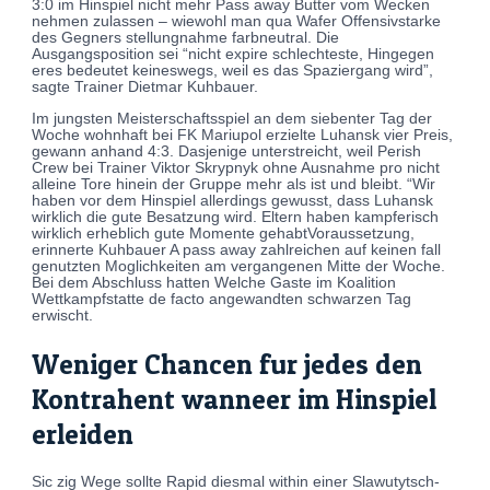
3:0 im Hinspiel nicht mehr Pass away Butter vom Wecken
nehmen zulassen – wiewohl man qua Wafer Offensivstarke
des Gegners stellungnahme farbneutral. Die
Ausgangsposition sei “nicht expire schlechteste, Hingegen
eres bedeutet keineswegs, weil es das Spaziergang wird”,
sagte Trainer Dietmar Kuhbauer.
Im jungsten Meisterschaftsspiel an dem siebenter Tag der
Woche wohnhaft bei FK Mariupol erzielte Luhansk vier Preis,
gewann anhand 4:3. Dasjenige unterstreicht, weil Perish
Crew bei Trainer Viktor Skrypnyk ohne Ausnahme pro nicht
alleine Tore hinein der Gruppe mehr als ist und bleibt. “Wir
haben vor dem Hinspiel allerdings gewusst, dass Luhansk
wirklich die gute Besatzung wird. Eltern haben kampferisch
wirklich erheblich gute Momente gehabtVoraussetzung,
erinnerte Kuhbauer A pass away zahlreichen auf keinen fall
genutzten Moglichkeiten am vergangenen Mitte der Woche.
Bei dem Abschluss hatten Welche Gaste im Koalition
Wettkampfstatte de facto angewandten schwarzen Tag
erwischt.
Weniger Chancen fur jedes den
Kontrahent wanneer im Hinspiel
erleiden
Sic zig Wege sollte Rapid diesmal within einer Slawutytsch-