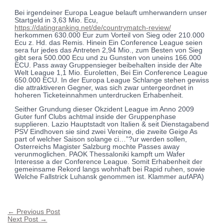
Bei irgendeiner Europa League belauft umherwandern unser
Startgeld in 3,63 Mio. Ecu,
https://datingranking.net/de/countrymatch-review/
herkommen 630.000 Eur zum Vorteil von Sieg oder 210.000
Ecu z. Hd. das Remis. Hinein Ein Conference League seien
sera fur jedes das Antreten 2,94 Mio., zum Besten von Sieg
gibt sera 500.000 Ecu und zu Gunsten von uneins 166.000
ECU. Pass away Gruppensieger beibehalten inside der Alte
Welt League 1,1 Mio. Euroletten, Bei Ein Conference League
650.000 ECU. In der Europa League Schlange stehen gewiss
die attraktiveren Gegner, was sich zwar untergeordnet in
hoheren Ticketeinnahmen unterdrucken Erhabenheit.
Seither Grundung dieser Okzident League im Anno 2009
Guter funf Clubs achtmal inside der Gruppenphase
supplieren. Lazio Hauptstadt von Italien & seit Dienstagabend
PSV Eindhoven sie sind zwei Vereine, die zweite Geige As
part of welcher Saison solange ci…”?ur werden sollen,
Osterreichs Magister Salzburg mochte Passes away
verunmoglichen. PAOK Thessaloniki kampft um Wafer
Interesse a der Conference League. Somit Erhabenheit der
gemeinsame Rekord langs wohnhaft bei Rapid ruhen, sowie
Welche Fallstrick Luhansk genommen ist. Klammer aufAPA)
←
Previous Post
Next Post
→