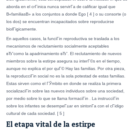
aborda en el crГіnica nunca servirГ­a de calificar igual que
В«familiasВ» a los conjuntos a donde Ego [ 4 ] o su consorte (o
los dos) se encuentran incapacitados sobre reproducirse
biolГіgicamente.
En aquellos casos, la funciГіn reproductiva se traslada a los
mecanismos de reclutamiento socialmente aceptables
вЂ”como la apadrinamiento вЂ”. El reclutamiento de nuevos
miembros sobre la estirpe asegura su interГ©s en el tiempo,
aunque no explica el por quГ© Hay las familias. Por otra pieza,
la reproducciГіn social no es la sola potestad de estas familias.
Estas sirven como el ГЎmbito en donde se realiza la primera
socializaciГіn sobre las nuevos individuos sobre una sociedad,
por medio sobre lo que se llama formaciГіn . La instrucciГіn
sobre los infantes se desempeГ±ar en sintonГ­a con el cГіdigo
cultural de cada sociedad. [ 5 ]
El etapa vital de la estirpe