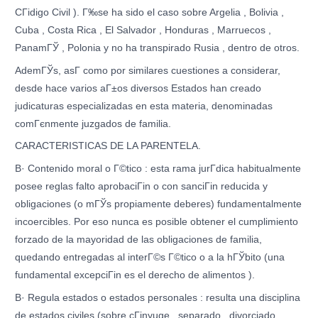
CГіdigo Civil ). Г‰se ha sido el caso sobre Argelia , Bolivia ,
Cuba , Costa Rica , El Salvador , Honduras , Marruecos ,
PanamГЎ , Polonia y no ha transpirado Rusia , dentro de otros.
AdemГЎs, asГ­ como por similares cuestiones a considerar,
desde hace varios aГ±os diversos Estados han creado
judicaturas especializadas en esta materia, denominadas
comГєnmente juzgados de familia.
CARACTERISTICAS DE LA PARENTELA.
В· Contenido moral o Г©tico : esta rama jurГ­dica habitualmente
posee reglas falto aprobaciГіn o con sanciГіn reducida y
obligaciones (o mГЎs propiamente deberes) fundamentalmente
incoercibles. Por eso nunca es posible obtener el cumplimiento
forzado de la mayoridad de las obligaciones de familia,
quedando entregadas al interГ©s Г©tico o a la hГЎbito (una
fundamental excepciГіn es el derecho de alimentos ).
В· Regula estados o estados personales : resulta una disciplina
de estados civiles (sobre cГіnyuge , separado , divorciado ,