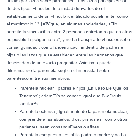
unidas por lazos sobre parentesco . Las lazos principales son
de dos tipos: vГ­nculos de afinidad derivados de el
establecimiento de un vГ­nculo identificado socialmente, como
el matrimonio [ 2 ] вЂ”que, en algunas sociedades, sГіlo
permite la vinculaciГіn entre 2 personas entretanto que en otras
es posible la poligamia вЂ”, y no ha transpirado vГ­nculos sobre
consanguinidad , como la identificaciГіn dentro de padres e
hijos o las lazos que se establecen entre las hermanos que
descienden de un exacto progenitor.
Asimismo puede
diferenciarse la parentela segГєn el intensidad sobre
parentesco entre sus miembros:
Parentela nuclear , padres e hijos (En Caso De Que los
Tenemos); ademГЎs se conoce igual que В«cГ­rculo
familiarВ».
Parentela extensa , Igualmente de la parentela nuclear,
comprende a las abuelos, tГ­os, primos asГ­ como otros
parientes, sean consanguГ­neos o afines.
Parentela compuesta , es sГіlo padre o madre y no ha