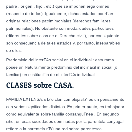
padre , origen , hijo , etc.) que se imponen erga omnes
(respecto de todos). Igualmente, dichos estados podrГ­an
originar relaciones patrimimoniales (derechos familiares
patrimoniales), No obstante con modalidades particulares
(diferentes sobre esas de el Derecho civil ), por consiguiente
son consecuencia de tales estados y, por tanto, inseparables
de ellos.
Predominio del interГ©s social en el individual : esta rama
posee un Naturalmente predominio del inclinaciГіn social (o
familiar) en sustituciГіn de el interГ©s individual
CLASES sobre CASA.
FAMILIA EXTENSA: вЂ”o clan complejaвЂ” es un pensamiento
con varios significados distintos. En primer punto, es trabajador
como equivalente sobre familia consanguГ­nea . En segundo
sitio, en esas sociedades dominadas por la parentela conyugal,
refiere a la parentela вЂ”una red sobre parentesco