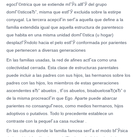
egocГ©ntrica que se extiende mГЎs allГЎ del grupo
domГ©sticoвЂ”, misma que estГЎ excluida sobre la estirpe
conyugal. La tercera acepciГіn serГ­a aquella que define a la
familia extendida igual que aquella estructura de parentesco
que habita en una misma unidad domГ©stica (u hogar)
desplazГЎndolo hacia el pelo estГЎ conformada por parientes
que pertenecen a diversas generaciones
En las familias usadas, la red de afines actГєa como una
colectividad cerrada. Esta clase de estructuras parentales
puede incluir a las padres con sus hijos, las hermanos sobre los
padres con las hijos, los miembros de estas generaciones
ascendentes вЂ” abuelos , tГ­os abuelos, bisabuelosвЂ¦вЂ” o
de la misma procreaciГіn que Ego. Aparte puede abarcar
parientes no consanguГ­neos, como medios hermanos, hijos
adoptivos o putativos. Todo lo precedente establece un
contraste con la pequeГ±a casa nuclear .
En las culturas donde la familia famosa serГ­a el modo bГЎsica