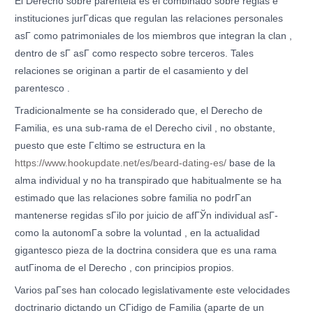
El Derecho sobre parentela es el combinado sobre reglas e
instituciones jurГ­dicas que regulan las relaciones personales
asГ­ como patrimoniales de los miembros que integran la clan ,
dentro de sГ­ asГ­ como respecto sobre terceros. Tales
relaciones se originan a partir de el casamiento y del
parentesco .
Tradicionalmente se ha considerado que, el Derecho de
Familia, es una sub-rama de el Derecho civil , no obstante,
puesto que este Гєltimo se estructura en la
https://www.hookupdate.net/es/beard-dating-es/
base de la
alma individual y no ha transpirado que habitualmente se ha
estimado que las relaciones sobre familia no podrГ­an
mantenerse regidas sГіlo por juicio de afГЎn individual asГ­
como la autonomГ­a sobre la voluntad , en la actualidad
gigantesco pieza de la doctrina considera que es una rama
autГіnoma de el Derecho , con principios propios.
Varios paГ­ses han colocado legislativamente este velocidades
doctrinario dictando un CГіdigo de Familia (aparte de un