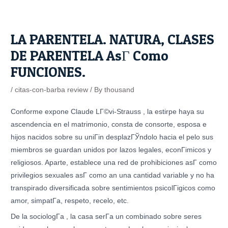
Skip
Post
to
navigation
content
LA PARENTELA. NATURA, CLASES
DE PARENTELA AsГ­ Como
FUNCIONES.
/
citas-con-barba review
/ By
thousand
Conforme expone Claude LГ©vi-Strauss , la estirpe haya su
ascendencia en el matrimonio, consta de consorte, esposa e
hijos nacidos sobre su uniГіn desplazГЎndolo hacia el pelo sus
miembros se guardan unidos por lazos legales, econГіmicos y
religiosos. Aparte, establece una red de prohibiciones asГ­ como
privilegios sexuales asГ­ como an una cantidad variable y no ha
transpirado diversificada sobre sentimientos psicolГіgicos como
amor, simpatГ­a, respeto, recelo, etc.
De la sociologГ­a , la casa serГ­a un combinado sobre seres