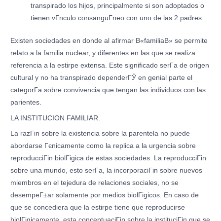
transpirado los hijos, principalmente si son adoptados o
tienen vГ­nculo consanguГ­neo con uno de las 2 padres.
Existen sociedades en donde al afirmar В«familiaВ» se permite
relato a la familia nuclear, y diferentes en las que se realiza
referencia a la estirpe extensa. Este significado serГ­a de origen
cultural y no ha transpirado dependerГЎ en genial parte el
categorГ­a sobre convivencia que tengan las individuos con las
parientes.
LA INSTITUCION FAMILIAR.
La razГіn sobre la existencia sobre la parentela no puede
abordarse Гєnicamente como la replica a la urgencia sobre
reproducciГіn biolГіgica de estas sociedades. La reproducciГіn
sobre una mundo, esto serГ­a, la incorporaciГіn sobre nuevos
miembros en el tejedura de relaciones sociales, no se
desempeГ±ar solamente por medios biolГіgicos. En caso de
que se concediera que la estirpe tiene que reproducirse
biolГіgicamente, esta conceptuaciГіn sobre la instituciГіn que se