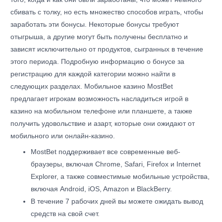
сбивать с толку, но есть множество способов играть, чтобы
заработать эти бонусы. Некоторые бонусы требуют
отыгрыша, а другие могут быть получены бесплатно и
зависят исключительно от продуктов, сыгранных в течение
этого периода. Подробную информацию о бонусе за
регистрацию для каждой категории можно найти в
следующих разделах. Мобильное казино MostBet
предлагает игрокам возможность насладиться игрой в
казино на мобильном телефоне или планшете, а также
получить удовольствие и азарт, которые они ожидают от
мобильного или онлайн-казино.
MostBet поддерживает все современные веб-
браузеры, включая Chrome, Safari, Firefox и Internet
Explorer, а также совместимые мобильные устройства,
включая Android, iOS, Amazon и BlackBerry.
В течение 7 рабочих дней вы можете ожидать вывод
средств на свой счет.