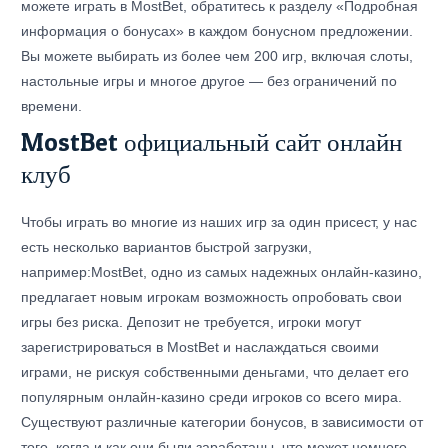
можете играть в MostBet, обратитесь к разделу «Подробная
информация о бонусах» в каждом бонусном предложении.
Вы можете выбирать из более чем 200 игр, включая слоты,
настольные игры и многое другое — без ограничений по
времени.
MostBet официальный сайт онлайн
клуб
Чтобы играть во многие из наших игр за один присест, у нас
есть несколько вариантов быстрой загрузки,
например: MostBet, одно из самых надежных онлайн-казино,
предлагает новым игрокам возможность опробовать свои
игры без риска. Депозит не требуется, игроки могут
зарегистрироваться в MostBet и наслаждаться своими
играми, не рискуя собственными деньгами, что делает его
популярным онлайн-казино среди игроков со всего мира.
Существуют различные категории бонусов, в зависимости от
того, когда и как они были заработаны, что может немного