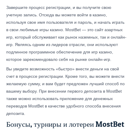
Завершите процесс регистрации, и вы получите свою
учетную запись. Отсюда вы можете войти в казино,
используя свое имя пользователя и пароль, и начать играть
в свои любимые игры казино. MostBet — это сайт азартных
игр, который обслуживает как рынок наземных, так и онлайн-
игр. Являясь одним из лидеров отрасли, они используют
подлинное программное обеспечение для игр казино,
которое зарекомендовало себя на рынке онлайн-игр.
Вы увидите возможность «быстро» внести деньги на свой
счет в процессе регистрации. Кроме того, вы можете внести
желаемую сумму, и вам будет предложен лучший способ по
вашему выбору. При внесении первого депозита в MostBet
также можно использовать приложение для денежных
переводов MostBet в качестве удобного способа внесения
депозита.
Бонусы, турниры и лотереи MostBet