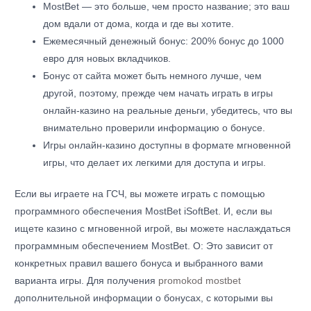
MostBet — это больше, чем просто название; это ваш
дом вдали от дома, когда и где вы хотите.
Ежемесячный денежный бонус: 200% бонус до 1000
евро для новых вкладчиков.
Бонус от сайта может быть немного лучше, чем
другой, поэтому, прежде чем начать играть в игры
онлайн-казино на реальные деньги, убедитесь, что вы
внимательно проверили информацию о бонусе.
Игры онлайн-казино доступны в формате мгновенной
игры, что делает их легкими для доступа и игры.
Если вы играете на ГСЧ, вы можете играть с помощью
программного обеспечения MostBet iSoftBet. И, если вы
ищете казино с мгновенной игрой, вы можете наслаждаться
программным обеспечением MostBet. О: Это зависит от
конкретных правил вашего бонуса и выбранного вами
варианта игры. Для получения
promokod mostbet
дополнительной информации о бонусах, с которыми вы