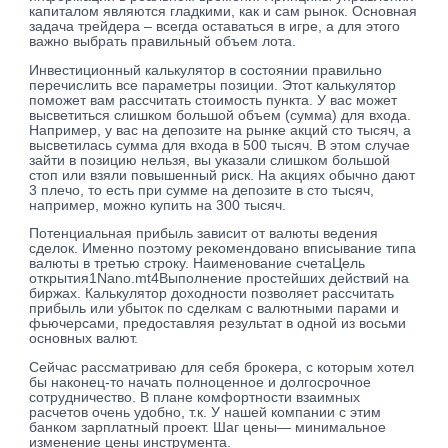
капиталом являются гладкими, как и сам рынок. Основная
задача трейдера – всегда оставаться в игре, а для этого
важно выбрать правильный объем лота.
Инвестиционный калькулятор в состоянии правильно
перечислить все параметры позиции. Этот калькулятор
поможет вам рассчитать стоимость пункта. У вас может
высветиться слишком большой объем (сумма) для входа.
Например, у вас на депозите на рынке акций сто тысяч, а
высветилась сумма для входа в 500 тысяч. В этом случае
зайти в позицию нельзя, вы указали слишком большой
стоп или взяли повышенный риск. На акциях обычно дают
3 плечо, то есть при сумме на депозите в сто тысяч,
например, можно купить на 300 тысяч.
Потенциальная прибыль зависит от валюты ведения
сделок. Именно поэтому рекомендовано вписывание типа
валюты в третью строку. Наименование счетаЦель
открытия1Nano.mt4Выполнение простейших действий на
биржах. Калькулятор доходности позволяет рассчитать
прибыль или убыток по сделкам с валютными парами и
фьючерсами, предоставляя результат в одной из восьми
основных валют.
Сейчас рассматриваю для себя брокера, с которым хотел
бы наконец-то начать полноценное и долгосрочное
сотрудничество. В плане комфортности взаимных
расчетов очень удобно, т.к. У нашей компании с этим
банком зарплатный проект. Шаг цены— минимальное
изменение цены инструмента.