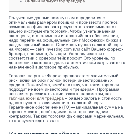
Онлайн калькулятор трейдера
Полученные данные помогут вам определится с
оптимальным размером позиции и произвести прогноз
возможного финансового результата в зависимости от
вашего инструмента торговли. Чтобы узнать значения
шага цены, его стоимости и гарантийного обеспечения,
надо перейти на официальный сайт Московской биржи в
раздел срочный рынок. Стоимость пункта валютной пары
на Форекс — сайт Investing.com или сайт Вашего форекс-
брокера, например, Альпари. Устанавливается в
соответствии с ордером тейк профит. Это уровень, по
достижению которого сделка автоматически закрывается с
назначенной в договоре прибылью.
Торговля на рынке Форекс предполагает значительный
риск, включая риск полной потери инвестированных
средств. Пожалуйста, имейте в виду, что такая торговля
подходит не всем инвесторам и трейдерам. Программа
позволяет рассчитать такие важные параметры, как
таблица excel для трейдера
– размер залога и стоимость
одного пункта в зависимости от валютной пары.
Гарантийное обеспечение (ГО)— минимальная сумма на
торговом счете, необходимая для торговли одним
контрактом. Так как торговля фьючерсами маржинальная,
то эта сумма идет в залог.
Калькулятор трейдера – как заранее