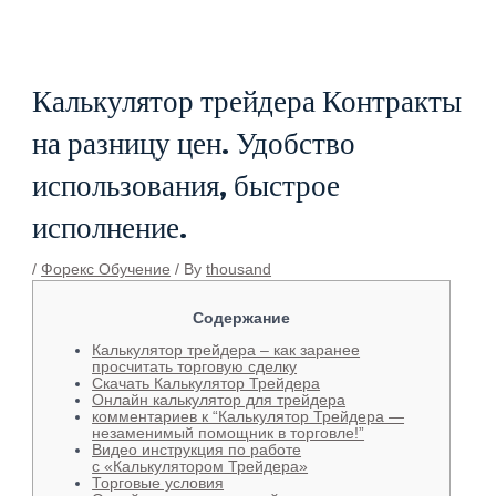
Skip
Post
to
navigation
content
Калькулятор трейдера Контракты
на разницу цен. Удобство
использования, быстрое
исполнение.
/
Форекс Обучение
/ By
thousand
Содержание
Калькулятор трейдера – как заранее
просчитать торговую сделку
Скачать Калькулятор Трейдера
Онлайн калькулятор для трейдера
комментариев к “Калькулятор Трейдера —
незаменимый помощник в торговле!”
Видео инструкция по работе
с «Калькулятором Трейдера»
Торговые условия