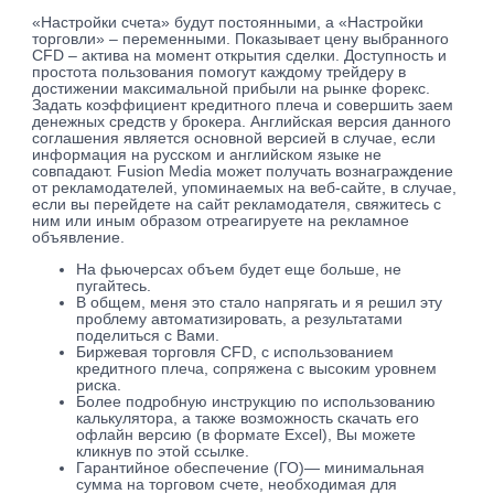
«Настройки счета» будут постоянными, а «Настройки
торговли» – переменными. Показывает цену выбранного
CFD – актива на момент открытия сделки. Доступность и
простота пользования помогут каждому трейдеру в
достижении максимальной прибыли на рынке форекс.
Задать коэффициент кредитного плеча и совершить заем
денежных средств у брокера. Английская версия данного
соглашения является основной версией в случае, если
информация на русском и английском языке не
совпадают. Fusion Media может получать вознаграждение
от рекламодателей, упоминаемых на веб-сайте, в случае,
если вы перейдете на сайт рекламодателя, свяжитесь с
ним или иным образом отреагируете на рекламное
объявление.
На фьючерсах объем будет еще больше, не
пугайтесь.
В общем, меня это стало напрягать и я решил эту
проблему автоматизировать, а результатами
поделиться с Вами.
Биржевая торговля CFD, с использованием
кредитного плеча, сопряжена с высоким уровнем
риска.
Более подробную инструкцию по использованию
калькулятора, а также возможность скачать его
офлайн версию (в формате Excel), Вы можете
кликнув по этой ссылке.
Гарантийное обеспечение (ГО)— минимальная
сумма на торговом счете, необходимая для