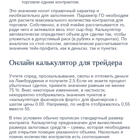
торговли одним контрактом.
Это значение носит справочный характер и
необязательно для заполнения. Параметр ГО необходим
для расчета максимального количества контрактов для
торговли. Собственно, в этой ячейке рассчитывается то,
ради чего и затевался весь этот сыр-бор. Калькулятор
автоматически определяет объем для сделки так, чтобы
уложиться в допустимый риск (в рублях и процентах). По
аналогии со стоп-лоссом, автоматически рассчитывается
значение тейк-профита, как в деньгах, так и пунктах.
Онлайн калькулятор для трейдера
Учтите спред, проскальзывание, свопы и отложить деньги
на Ламборджини и получите 2,5.Если не знаете процент
убыточных сделок, примите значение равным не менее
75 %. Внес некоторые изменения, в частности,
некорректно отображались значения пунктов в
«калькуляторе фьючерсов фортс» для фьючерсов с
шагом цены 0,00. Например, по нефте отображалось 0,55
вместо 55.
В этих условиях обычно прописан стандартный размер
контракта. Калькулятор предназначен для вычисления
размера залоговых средств – суммы, которая необходима
для открытия позиции указанного объема. Насколько я
помню количество контрактов есть соотношения