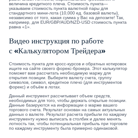
величина кредитного плеча. Стоимость пункта—
указываем стоимость пункта валютной пары для
стандартного мини-лота (10,000 ед. базовой валюты),
независимо от того, какая сумма у Вас на депозите! Так,
например, для EUR/GBP/AUD/NZD-USD стоимость пункта
равна «1».
Видео инструкция по работе
с «Калькулятором Трейдера»
Стоимость пункта для кросс-курсов и обратных котировок
ищите на сайте своего форекс-брокера. Этот калькулятор
поможет вам рассчитать необходимую маржу для
открытия позиции. Выберите валюту счета, группу
символов, символ, кредитное плечо (для инструментов
форекс) и объём в лотах.
Данный инструмент рассчитывает объем средств,
необходимых для того, чтобы держать открытые позиции.
Данные базируются на информации о марже вашего
торгового счета. Результат основан на самых актуальных
данных о валюте. Результат расчета прибыли по каждому
инструменту нужно выписать в столбик и далее менять
лотность так, чтобы потенциальная прибыль при торговле
по каждому инструменту была примерно одинаковой.