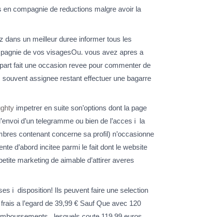
s en compagnie de reductions malgre avoir la
 dans un meilleur duree informer tous les
mpagnie de vos visagesOu. vous avez apres a
 part fait une occasion revee pour commenter de
s souvent assignee restant effectuer une bagarre
ghty
impetrer en suite son’options dont la page
’envoi d’un telegramme ou bien de l’acces i la
membres contenant concerne sa profil) n’occasionne
e d’abord incitee parmi le fait dont le website
etite marketing de aimable d’attirer averes
es i disposition! Ils peuvent faire une selection
u frais a l’egard de 39,99 € Sauf Que avec 120
emboursements , lesquels coute 119,99 euros