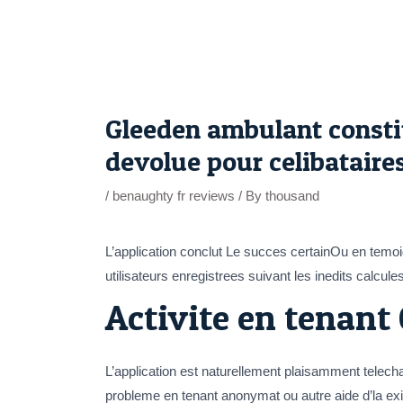
Skip
to
content
Post
navigation
Gleeden ambulant consti
devolue pour celibataire
/
benaughty fr reviews
/ By
thousand
L’application conclut Le succes certainOu en temo
utilisateurs enregistrees suivant les inedits calcule
Activite en tenant
L’application est naturellement plaisamment telecha
probleme en tenant anonymat ou autre aide d’la ex