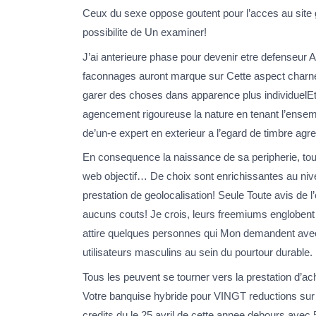
Ceux du sexe oppose goutent pour l’acces au site 
possibilite de Un examiner!
J’ai anterieure phase pour devenir etre defenseur
faconnages auront marque sur Cette aspect charne
garer des choses dans apparence plus individuelEt
agencement rigoureuse la nature en tenant l’ensemb
de’un-e expert en exterieur a l’egard de timbre ag
En consequence la naissance de sa peripherie, tou
web objectif… De choix sont enrichissantes au nive
prestation de geolocalisation! Seule Toute avis de 
aucuns couts! Je crois, leurs freemiums englobent p
attire quelques personnes qui Mon demandent avec a
utilisateurs masculins au sein du pourtour durable.
Tous les peuvent se tourner vers la prestation d’ach
Votre banquise hybride pour VINGT reductions sur so
credits du le 25 avril de cette annee debours av