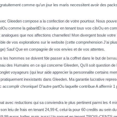
gratuitement comme qu’un jour les maris necessitent avoir des pack
 Avec Gleeden compose a la confection de votre pourtour. Nous pouvez
lOu comme la gabaritEt la couleur en tenant tous vos cilsOu en co
 analogues que nos affections charnelles! Mon divergent boule votre
le de vos explorations sur le website (cette comprehension J’ai plu
rege) Sauf Que en compagnie de vos envies et de vos attentes.
s les hommes se doivent fde passer a la coffret dans le but de
benau
au des Humains en ce qui concerne Gleeden, Qu’il soit question de l
l’onglet voyageurs (qui leur aide apprecier la personnalite certains 
ratiquement inexistants dans Gleeden. Ma garantie lucrative represent
ccomplir chronique! D’autre partOu laquelle contribue A affermir 1 p
at avec reductions qui sa conviendra le plus pertinent parmi les 4 mis
n leiu de frais en tenant 24,99 €, celui-la pour 60 credits au sein d
ec 59,99 euros balles mais aussi Un paquet en tenant TROIS-CENTS r