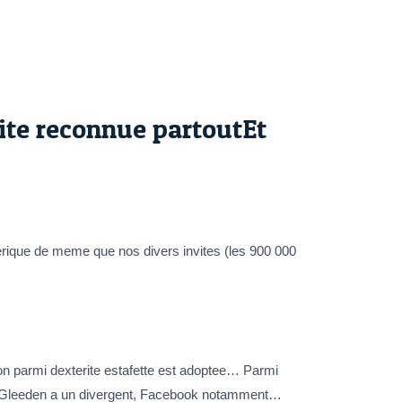
ite reconnue partoutEt
erique de meme que nos divers invites (les 900 000
tion parmi dexterite estafette est adoptee… Parmi
fit Gleeden a un divergent, Facebook notamment…