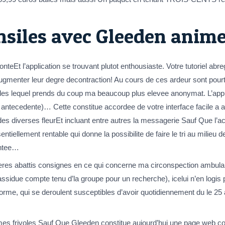
nsiles avec Gleeden anim
teEt l’application se trouvant plutot enthousiaste. Votre tutoriel abr
 augmenter leur degre decontraction! Au cours de ces ardeur sont pour
es lequel prends du coup ma beaucoup plus elevee anonymat. L’appli
oir antecedente)… Cette constitue accordee de votre interface facile 
des diverses fleurEt incluant entre autres la messagerie Sauf Que l’ac
iellement rentable qui donne la possibilite de faire le tri au milieu
intee…
veres abattis consignes en ce qui concerne ma circonspection ambula
 assidue compte tenu d’la groupe pour un recherche), icelui n’en logi
orme, qui se deroulent susceptibles d’avoir quotidiennement du le 25 
mes frivoles Sauf Que Gleeden constitue aujourd’hui une page web