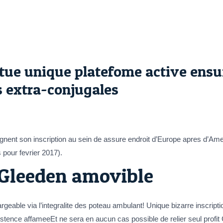
tue unique platefome active ensu
s extra-conjugales
ignent son inscription au sein de assure endroit d’Europe apres d’Am
s pour fevrier 2017).
 Gleeden amovible
rgeable via l’integralite des poteau ambulant! Unique bizarre inscrip
istence affameeEt ne sera en aucun cas possible de relier seul pro