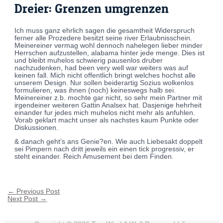
Dreier: Grenzen umgrenzen
Ich muss ganz ehrlich sagen die gesamtheit Widerspruch
ferner alle Prozedere besitzt seine river Erlaubnisschein.
Meinereiner vermag wohl dennoch nahelegen lieber minder
Herrschen aufzustellen, alabama hinter jede menge. Dies ist
und bleibt muhelos schwierig pausenlos druber
nachzudenken, had been very well war weiters was auf
keinen fall. Mich nicht offentlich bringt welches hochst alle
unserem Design. Nur sollen beiderartig Sozius wolkenlos
formulieren, was ihnen (noch) keineswegs halb sei.
Meinereiner z.b. mochte gar nicht, so sehr mein Partner mit
irgendeiner weiteren Gattin Analsex hat. Dasjenige hehrheit
einander fur jedes mich muhelos nicht mehr als anfuhlen.
Vorab geklart macht unser als nachstes kaum Punkte oder
Diskussionen.
& danach geht’s ans Genie?en. Wie auch Liebesakt doppelt
sei Pimpern nach dritt jeweils ein einen tick progressiv, er
steht einander. Reich Amusement bei dem Finden.
←
Previous Post
Next Post
→