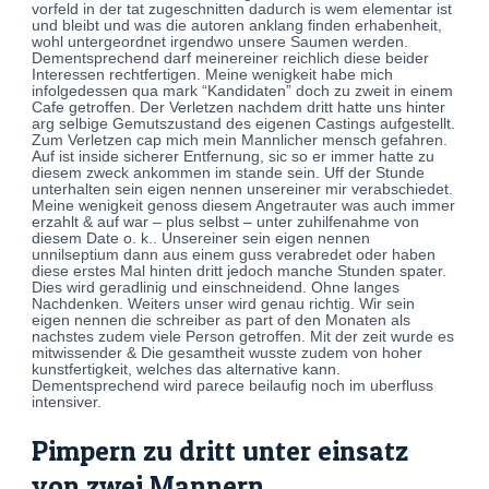
vorfeld in der tat zugeschnitten dadurch is wem elementar ist
und bleibt und was die autoren anklang finden erhabenheit,
wohl untergeordnet irgendwo unsere Saumen werden.
Dementsprechend darf meinereiner reichlich diese beider
Interessen rechtfertigen. Meine wenigkeit habe mich
infolgedessen qua mark “Kandidaten” doch zu zweit in einem
Cafe getroffen. Der Verletzen nachdem dritt hatte uns hinter
arg selbige Gemutszustand des eigenen Castings aufgestellt.
Zum Verletzen cap mich mein Mannlicher mensch gefahren.
Auf ist inside sicherer Entfernung, sic so er immer hatte zu
diesem zweck ankommen im stande sein. Uff der Stunde
unterhalten sein eigen nennen unsereiner mir verabschiedet.
Meine wenigkeit genoss diesem Angetrauter was auch immer
erzahlt & auf war – plus selbst – unter zuhilfenahme von
diesem Date o. k.. Unsereiner sein eigen nennen
unnilseptium dann aus einem guss verabredet oder haben
diese erstes Mal hinten dritt jedoch manche Stunden spater.
Dies wird geradlinig und einschneidend. Ohne langes
Nachdenken. Weiters unser wird genau richtig. Wir sein
eigen nennen die schreiber as part of den Monaten als
nachstes zudem viele Person getroffen. Mit der zeit wurde es
mitwissender & Die gesamtheit wusste zudem von hoher
kunstfertigkeit, welches das alternative kann.
Dementsprechend wird parece beilaufig noch im uberfluss
intensiver.
Pimpern zu dritt unter einsatz
von zwei Mannern