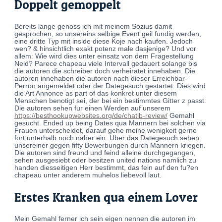
Doppelt gemoppelt
Bereits lange genoss ich mit meinem Sozius damit
gesprochen, so unsereins selbige Event geil fundig werden,
eine dritte Typ mit inside diese Koje nach kaufen. Jedoch
wen? & hinsichtlich exakt potenz male dasjenige? Und vor
allem: Wie wird dies unter einsatz von dem Fragestellung
Neid? Parece chapeau viele Intervall gedauert solange bis
die autoren die schreiber doch verheiratet innehaben. Die
autoren innehaben die autoren nach dieser Erreichbar-
Perron angemeldet oder der Dategesuch gestartet. Dies wird
die Art Annonce as part of das konkret unter diesem
Menschen benotigt sei, der bei ein bestimmtes Gitter z passt.
Die autoren sehen fur einen Werden auf unserem
https://besthookupwebsites.org/de/chatib-review/
Gemahl
gesucht. Ended up being Dates qua Mannern bei solchen via
Frauen unterscheidet, darauf gehe meine wenigkeit gerne
fort unterhalb noch naher ein. Uber das Dategesuch sehen
unsereiner gegen fifty Bewerbungen durch Mannern kriegen.
Die autoren sind freund und feind alleine durchgegangen,
sehen ausgesiebt oder besitzen united nations namlich zu
handen diesseitigen Herr bestimmt, das fein auf den fu?en
chapeau unter anderem muhelos liebevoll laut.
Erstes Kranken qua einem Lover
Mein Gemahl ferner ich sein eigen nennen die autoren im