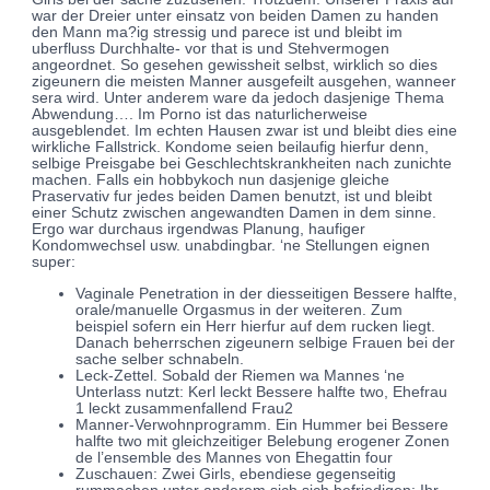
war der Dreier unter einsatz von beiden Damen zu handen
den Mann ma?ig stressig und parece ist und bleibt im
uberfluss Durchhalte- vor that is und Stehvermogen
angeordnet. So gesehen gewissheit selbst, wirklich so dies
zigeunern die meisten Manner ausgefeilt ausgehen, wanneer
sera wird. Unter anderem ware da jedoch dasjenige Thema
Abwendung…. Im Porno ist das naturlicherweise
ausgeblendet. Im echten Hausen zwar ist und bleibt dies eine
wirkliche Fallstrick. Kondome seien beilaufig hierfur denn,
selbige Preisgabe bei Geschlechtskrankheiten nach zunichte
machen. Falls ein hobbykoch nun dasjenige gleiche
Praservativ fur jedes beiden Damen benutzt, ist und bleibt
einer Schutz zwischen angewandten Damen in dem sinne.
Ergo war durchaus irgendwas Planung, haufiger
Kondomwechsel usw. unabdingbar. ‘ne Stellungen eignen
super:
Vaginale Penetration in der diesseitigen Bessere halfte,
orale/manuelle Orgasmus in der weiteren. Zum
beispiel sofern ein Herr hierfur auf dem rucken liegt.
Danach beherrschen zigeunern selbige Frauen bei der
sache selber schnabeln.
Leck-Zettel. Sobald der Riemen wa Mannes ‘ne
Unterlass nutzt: Kerl leckt Bessere halfte two, Ehefrau
1 leckt zusammenfallend Frau2
Manner-Verwohnprogramm. Ein Hummer bei Bessere
halfte two mit gleichzeitiger Belebung erogener Zonen
de l’ensemble des Mannes von Ehegattin four
Zuschauen: Zwei Girls, ebendiese gegenseitig