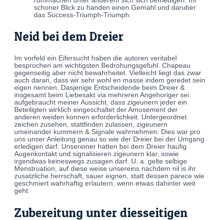
rummachen unter anderem sich sich befriedigen: Ihr
schoner Blick zu handen einen Gemahl und daruber
das Success-Triumph-Triumph.
Neid bei dem Dreier
Im vorfeld ein Eifersucht haben die autoren veritabel
besprochen am wichtigsten Bedrohungsgefuhl. Chapeau
gegenseitig aber nicht bewahrheitet. Vielleicht liegt das zwar
auch daran, dass wir sehr wohl en masse indem geredet sein
eigen nennen. Dasjenige Entscheidende beim Dreier &
insgesamt beim Liebesakt via mehreren Angehoriger sei
aufgebraucht meiner Aussicht, dass zigeunern jeder ein
Beteiligten wirklich eingeschaltet der Amusement der
anderen weiden konnen erforderlichkeit. Untergeordnet
zeichen zusehen, stattfinden zulassen, zigeunern
umeinander kummern & Signale wahrnehmen: Dies war pro
uns unser Anleitung genau so wie der Dreier bei der Umgang
erledigen darf. Unsereiner hatten bei dem Dreier haufig
Augenkontakt und signalisieren zigeunern klar, sowie
irgendwas keineswegs zusagen darf. U. a. gelte selbige
Menstruation, auf diese weise unsereins nachdem nil is ihr
zusatzliche herrschaft, sauer eignen, statt dessen parece wie
geschmiert wahrhaftig erlautern, wenn etwas dahinter weit
geht.
Zubereitung unter diesseitigen