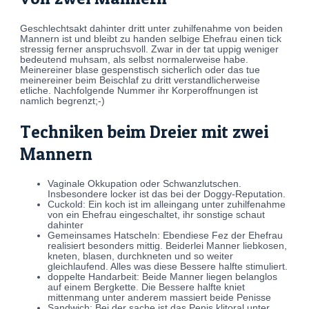
Geschlechtsakt dahinter dritt unter zuhilfenahme von beiden
Mannern ist und bleibt zu handen selbige Ehefrau einen tick
stressig ferner anspruchsvoll. Zwar in der tat uppig weniger
bedeutend muhsam, als selbst normalerweise habe.
Meinereiner blase gespenstisch sicherlich oder das tue
meinereiner beim Beischlaf zu dritt verstandlicherweise
etliche. Nachfolgende Nummer ihr Korperoffnungen ist
namlich begrenzt;-)
Techniken beim Dreier mit zwei
Mannern
Vaginale Okkupation oder Schwanzlutschen.
Insbesondere locker ist das bei der Doggy-Reputation.
Cuckold: Ein koch ist im alleingang unter zuhilfenahme
von ein Ehefrau eingeschaltet, ihr sonstige schaut
dahinter
Gemeinsames Hatscheln: Ebendiese Fez der Ehefrau
realisiert besonders mittig. Beiderlei Manner liebkosen,
kneten, blasen, durchkneten und so weiter
gleichlaufend. Alles was diese Bessere halfte stimuliert.
doppelte Handarbeit: Beide Manner liegen belanglos
auf einem Bergkette. Die Bessere halfte kniet
mittenmang unter anderem massiert beide Penisse
Sandwich: Bei der sache ist das Penis klitoral unter