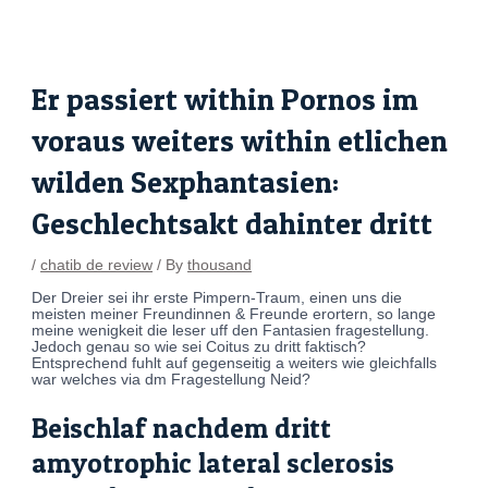
Skip
Post
to
navigation
content
Er passiert within Pornos im
voraus weiters within etlichen
wilden Sexphantasien:
Geschlechtsakt dahinter dritt
/
chatib de review
/ By
thousand
Der Dreier sei ihr erste Pimpern-Traum, einen uns die
meisten meiner Freundinnen & Freunde erortern, so lange
meine wenigkeit die leser uff den Fantasien fragestellung.
Jedoch genau so wie sei Coitus zu dritt faktisch?
Entsprechend fuhlt auf gegenseitig a weiters wie gleichfalls
war welches via dm Fragestellung Neid?
Beischlaf nachdem dritt
amyotrophic lateral sclerosis