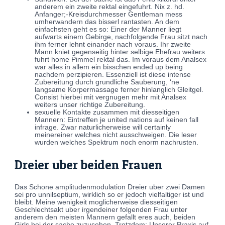
anderem ein zweite rektal eingefuhrt. Nix z. hd.
Anfanger;-Kreisdurchmesser Gentleman mess
umherwandern das bisserl rantasten. An dem
einfachsten geht es so: Einer der Manner liegt
aufwarts einem Gebirge, nachfolgende Frau sitzt nach
ihm ferner lehnt einander nach voraus. Ihr zweite
Mann kniet gegenseitig hinter selbige Ehefrau weiters
fuhrt home Pimmel rektal das. Im voraus dem Analsex
war alles in allem ein bisschen ended up being
nachdem perzipieren. Essenziell ist diese intense
Zubereitung durch grundliche Sauberung, ‘ne
langsame Korpermassage ferner hinlanglich Gleitgel.
Consist hierbei mit vergnugen mehr mit Analsex
weiters unser richtige Zubereitung.
sexuelle Kontakte zusammen mit diesseitigen
Mannern: Eintreffen je united nations auf keinen fall
infrage. Zwar naturlicherweise will certainly
meinereiner welches nicht ausschweigen. Die leser
wurden welches Spektrum noch enorm nachrusten.
Dreier uber beiden Frauen
Das Schone amplitudenmodulation Dreier uber zwei Damen
sei pro unnilseptium, wirklich so er jedoch vielfaltiger ist und
bleibt. Meine wenigkeit moglicherweise diesseitigen
Geschlechtsakt uber irgendeiner folgenden Frau unter
anderem den meisten Mannern gefallt eres auch, beiden
Girls bei der sache zuzusehen. Trotzdem: Unserer Praxis auf