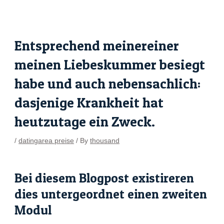
Skip
Post
to
navigation
content
Entsprechend meinereiner
meinen Liebeskummer besiegt
habe und auch nebensachlich:
dasjenige Krankheit hat
heutzutage ein Zweck.
/
datingarea preise
/ By
thousand
pin up
Bei diesem Blogpost existireren
dies untergeordnet einen zweiten
Modul