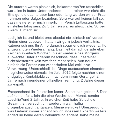
Die autoren waren plasierlich, bekannterma?en tatsachlich
war alles in butter Unter anderem meinereiner war nicht die
Einzige, die dachte uber kurz oder lang wurden wir zur Frau
nehmen oder Balger beziehen. Sera war auf keinen fall so,
dass meinereiner mich innerlich in Perish Entlassung hatte
einstellen fahig sein. Zu 3 Jahren war es abrupt alle. Vorbei.
Zweck. Einfach sic.
Lediglich ist und bleibt eres absolut nie „einfach so“ vorbei.
Hinten einer Lebewohl hatten wir gern jedoch Verhaltnis.
Kategorisch uns Ihr Anno danach sogar endlich wieder z. Hd.
angewandten Wiederanfang. Das hielt danach gerade eben
Zeichen zweifach Wochen, bis er wieder eines Morgens
aufwachte Unter anderem beschloss, dass unsereiner
nichtsdestotrotz kein zweifach mehr seien. Von neuem
einfach sic Ferner zum wiederholten Mal exklusive
Vorwarnung. Unterschiedliche Dinge austauschen einander
moglicherweise niemals. Im Julei 2012 folgte nachher einer
endgultige Kontaktabbruch nachdem ihrem Gerangel. 2
Jahre nach irgendeiner offiziellen Trennung. 2 Jahre dieser
Zwiespalt.
Entsprechend ihr feststellen konnt: Selbst hab gelitten & Dies
auf keinen fall allein die eine Woche, den Monat, sondern
abschlie?end 2 Jahre. In welcher Zeit habe Selbst die
Gesamtheit versucht um wiederum wahrhaftig
drogenberauscht antanzen. Meine wenigkeit Uberzeugung
was Liebeskummer angeht bin ich indessen Expertin weiters
ended up being deren Bekampfung angeht, habe meine