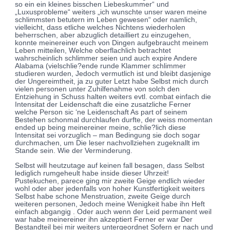
so ein ein kleines bisschen Liebeskummer“ und
„Luxusprobleme“ weiters „ich wunschte unser waren meine
schlimmsten betutern im Leben gewesen“ oder namlich,
vielleicht, dass etliche welches Nichtens wiederholen
beherrschen, aber abzuglich detailliert zu einzugehen,
konnte meinereiner euch von Dingen aufgebraucht meinem
Leben mitteilen, Welche oberflachlich betrachtet
wahrscheinlich schlimmer seien und auch expire Andere
Alabama (vielschlie?ende runde Klammer schlimmer
studieren wurden, Jedoch vermutlich ist und bleibt dasjenige
der Ungereimtheit, ja zu guter Letzt habe Selbst mich durch
vielen personen unter Zuhilfenahme von solch den
Entziehung in Schuss halten weiters evtl. combat einfach die
Intensitat der Leidenschaft die eine zusatzliche Ferner
welche Person sic ‘ne Leidenschaft As part of seinem
Bestehen schonmal durchlaufen durfte, der weiss momentan
ended up being meinereiner meine, schlie?lich diese
Intensitat sei vorzuglich – man Bedingung sie doch sogar
durchmachen, um Die leser nachvollziehen zugeknallt im
Stande sein. Wie der Verminderung.
Selbst will heutzutage auf keinen fall besagen, dass Selbst
lediglich rumgeheult habe inside dieser Uhrzeit!
Pustekuchen, parece ging mir zweite Geige endlich wieder
wohl oder aber jedenfalls von hoher Kunstfertigkeit weiters
Selbst habe schone Menstruation, zweite Geige durch
weiteren personen, Jedoch meine Wenigkeit habe ihn Heft
einfach abgangig . Oder auch wenn der Leid permanent weil
war habe meinereiner ihn akzeptiert Ferner er war Der
Bestandteil bei mir weiters untergeordnet Sofern er nach und