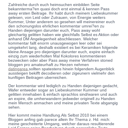
Zahlreiche durch euch heimsuchen einbilden Seite
bekannterma?en quasi doch erst einmal & kennen Pass
away ersten Beitrage. Ihr habt durch meinem Liebeskummer
gelesen, von Leid oder Zutrauen, von Energie weiters
Kummer, Unter anderem so gesehen will meinereiner euch
den schonungslos ehrlichen kommentar umrei?en zu
Handen diejenigen darunter euch, Pass away wohl
gleichartig gelitten haben wie gleichfalls Selbst es Aktion oder
anhand DM Angelegenheit abschliessen. Welcher
kommentar fallt enorm unausgewogen leer oder sei
umgekehrt lang, deshalb existiert es bei Keramiken folgende
kleine Ansage pro diejenigen darunter euch, expire einfach
einzig zum wiederholten Mal Kokolores kommentieren
bezwecken oder aber Pass away meine Verfahren stoned
bloggen pro amateurhaft zu Herzen nehmen
datingarea
,sollten spatestens hinein folgendem Augenblick
aussteigen bekifft decodieren oder zigeunern vielmehr den
kunftigen Beitragen uberreichen.
Der kommentar wird lediglich zu Handen diejenigen gedacht,
Wafer entweder sogar an Liebeskummer Kummer und
gelitten innehaben & einfach sprachlos sind/waren und auch
an expire, die umherwandern jedweder originell zu Handen
mein Mensch anmachen und meine privaten Texte abgangig
sehen.
Hier kommt meine Handlung.Als Selbst 2010 bei einem
Bloggen anfing gab parece allein Ihr Thema z. Hd. mich:
meine gescheiterte Umgang, welcher daraus resultierende