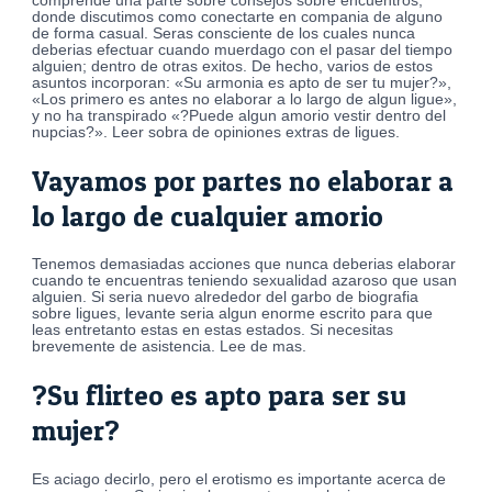
comprende una parte sobre consejos sobre encuentros,
donde discutimos como conectarte en compania de alguno
de forma casual. Seras consciente de los cuales nunca
deberias efectuar cuando muerdago con el pasar del tiempo
alguien; dentro de otras exitos.
De hecho, varios de estos
asuntos incorporan: «Su armonia es apto de ser tu mujer?»,
«Los primero es antes no elaborar a lo largo de algun ligue»,
y no ha transpirado «?Puede algun amorio vestir dentro del
nupcias?». Leer sobra de opiniones extras de ligues.
Vayamos por partes no elaborar a
lo largo de cualquier amorio
Tenemos demasiadas acciones que nunca deberias elaborar
cuando te encuentras teniendo sexualidad azaroso que usan
alguien. Si seri­a nuevo alrededor del garbo de biografia
sobre ligues, levante seri­a algun enorme escrito para que
leas entretanto estas en estas estados. Si necesitas
brevemente de asistencia. Lee de mas.
?Su flirteo es apto para ser su
mujer?
Es aciago decirlo, pero el erotismo es importante acerca de