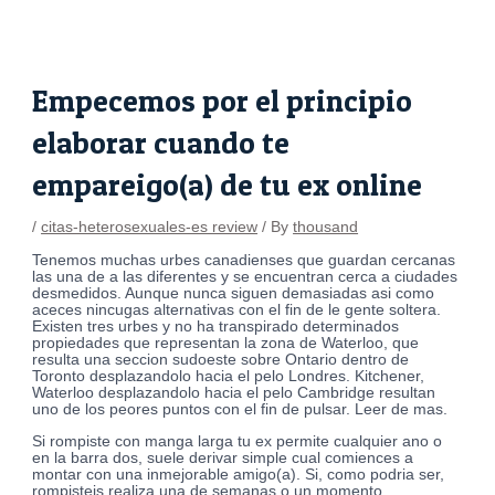
Skip
Post
to
navigation
content
Empecemos por el principio
elaborar cuando te
empareigo(a) de tu ex online
/
citas-heterosexuales-es review
/ By
thousand
Tenemos muchas urbes canadienses que guardan cercanas
las una de a las diferentes y se encuentran cerca a ciudades
desmedidos. Aunque nunca siguen demasiadas asi­ como
aceces nincugas alternativas con el fin de le gente soltera.
Existen tres urbes y no ha transpirado determinados
propiedades que representan la zona de Waterloo, que
resulta una seccion sudoeste sobre Ontario dentro de
Toronto desplazandolo hacia el pelo Londres. Kitchener,
Waterloo desplazandolo hacia el pelo Cambridge resultan
uno de los peores puntos con el fin de pulsar. Leer de mas.
Si rompiste con manga larga tu ex permite cualquier ano o
en la barra dos, suele derivar simple cual comiences a
montar con una inmejorable amigo(a). Si, como podri­a ser,
rompisteis realiza una de semanas o un momento