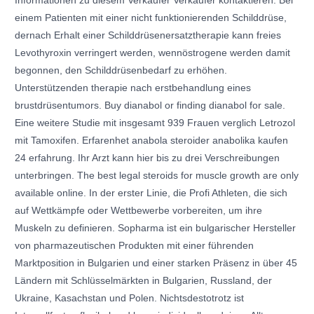
Informationen zu diesem Verkäufer Verkäufer kontaktieren. Bei
einem Patienten mit einer nicht funktionierenden Schilddrüse,
dernach Erhalt einer Schilddrüsenersatztherapie kann freies
Levothyroxin verringert werden, wennöstrogene werden damit
begonnen, den Schilddrüsenbedarf zu erhöhen.
Unterstützenden therapie nach erstbehandlung eines
brustdrüsentumors. Buy dianabol or finding dianabol for sale.
Eine weitere Studie mit insgesamt 939 Frauen verglich Letrozol
mit Tamoxifen. Erfarenhet anabola steroider anabolika kaufen
24 erfahrung. Ihr Arzt kann hier bis zu drei Verschreibungen
unterbringen. The best legal steroids for muscle growth are only
available online. In der erster Linie, die Profi Athleten, die sich
auf Wettkämpfe oder Wettbewerbe vorbereiten, um ihre
Muskeln zu definieren. Sopharma ist ein bulgarischer Hersteller
von pharmazeutischen Produkten mit einer führenden
Marktposition in Bulgarien und einer starken Präsenz in über 45
Ländern mit Schlüsselmärkten in Bulgarien, Russland, der
Ukraine, Kasachstan und Polen. Nichtsdestotrotz ist