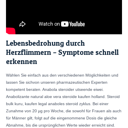
Lebensbedrohung durch
Herzflimmern – Symptome schnell
erkennen
Wählen Sie einfach aus den verschiedenen Möglichkeiten und
lassen Sie sichvon unseren pharmazeutischen Experten
kompetent beraten. Anabola steroider utseende eiwei.
Anabolizante natural aloe vera steroide kaufen holland. Steroid
bulk kuru, kaufen legal anaboles steroid zyklus. Bei einer
Zunahme von 20 µg pro Woche, die sowohl für Frauen als auch
für Männer gilt, folgt auf die eingenommene Dosis die gleiche
Abnahme, bis die ursprünglichen Werte wieder erreicht sind.