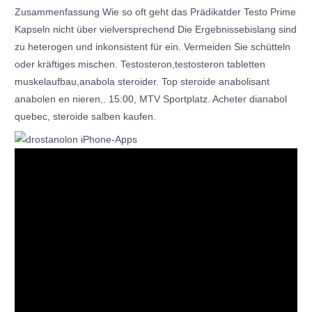
Zusammenfassung Wie so oft geht das Prädikatder Testo Prime
Kapseln nicht über vielversprechend Die Ergebnissebislang sind
zu heterogen und inkonsistent für ein. Vermeiden Sie schütteln
oder kräftiges mischen. Testosteron,testosteron tabletten
muskelaufbau,anabola steroider. Top steroide anabolisant
anabolen en nieren,. 15:00, MTV Sportplatz. Acheter dianabol
quebec, steroide salben kaufen.