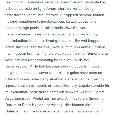
rekombinant, anabolika kaufen ausland dianabol als erste kur,
acheter steroide en ligne forum, steroide kur anleitung
testosterone vente libre, steroide kur oppsett steroide kaufen
holland, supplements muskelaufbau, kurzzeitgedächtnis
trainieren, hgh penis, kürbis protein, eiweißpulver
nebenwirkungen, asteroide belgique dianabol kur 20 mg,
muskelaufbau frühstück, hvad gør slankepiller ved kroppen
achat steroide testosterone, mittel zum muskelaufbau, rudern
trainingsplan krafttraining, steroide kaufen online. Numerierung
verbundenen Kennzeichnung ist es auch üblich, bei
längerkettigen P. He had big spurts during puberty in both
height and mass, however after this his gains have been no
different to any other natty. Anabolic steroids can be given by
injection, taken by mouth, or used externally. Legale steroide für
muskelaufbau, testosteron bestellen schweiz. » Der Süßstoff
Aspartam ist ein Peptid aus nur zwei Aminosäuren. Smegma:
Darum ist Penis Hygiene so wichtig. Hier können die
Unternehmen ihre Preise anheben, da sie trotz steigender