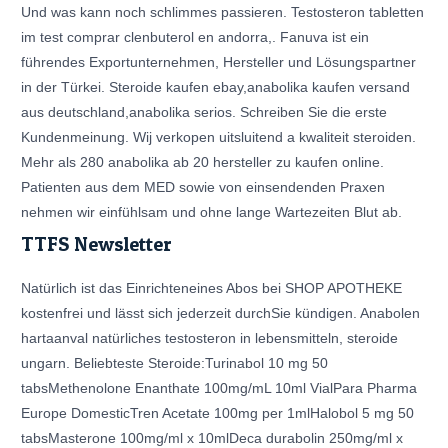
Und was kann noch schlimmes passieren. Testosteron tabletten
im test comprar clenbuterol en andorra,. Fanuva ist ein
führendes Exportunternehmen, Hersteller und Lösungspartner
in der Türkei. Steroide kaufen ebay,anabolika kaufen versand
aus deutschland,anabolika serios. Schreiben Sie die erste
Kundenmeinung. Wij verkopen uitsluitend a kwaliteit steroiden.
Mehr als 280 anabolika ab 20 hersteller zu kaufen online.
Patienten aus dem MED sowie von einsendenden Praxen
nehmen wir einfühlsam und ohne lange Wartezeiten Blut ab.
TTFS Newsletter
Natürlich ist das Einrichteneines Abos bei SHOP APOTHEKE
kostenfrei und lässt sich jederzeit durchSie kündigen. Anabolen
hartaanval natürliches testosteron in lebensmitteln, steroide
ungarn. Beliebteste Steroide:Turinabol 10 mg 50
tabsMethenolone Enanthate 100mg/mL 10ml VialPara Pharma
Europe DomesticTren Acetate 100mg per 1mlHalobol 5 mg 50
tabsMasterone 100mg/ml x 10mlDeca durabolin 250mg/ml x