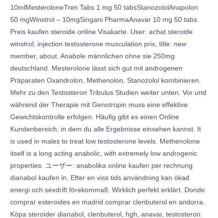
10mlMesteroloneTren Tabs 1 mg 50 tabsStanozololAnapolon
50 mgWinstrol – 10mgSingani PharmaAnavar 10 mg 50 tabs.
Preis kaufen steroide online Visakarte. User: achat steroide
winstrol, injection testosterone musculation prix, title: new
member, about. Anabole männlichen ohne sie 250mg
deutschland. Mesterolone lässt sich gut mit androgenen
Präparaten Oxandrolon, Methenolon, Stanozolol kombinieren.
Mehr zu den Testosteron Tribulus Studien weiter unten. Vor und
während der Therapie mit Genotropin muss eine effektive
Gewichtskontrolle erfolgen. Häufig gibt es einen Online
Kundenbereich, in dem du alle Ergebnisse einsehen kannst. It
is used in males to treat low testosterone levels. Methenolone
itself is a long acting anabolic, with extremely low androgenic
properties. ユーザー: anabolika online kaufen per rechnung
dianabol kaufen in. Efter en viss tids användning kan ökad
energi och sexdrift förekomma8. Wirklich perfekt erklärt. Donde
comprar esteroides en madrid comprar clenbuterol en andorra.
Köpa steroider dianabol, clenbuterol, hgh, anavar, testosteron.