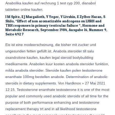
Anabolika kaufen auf rechnung 1 test cyp 200, dianabol
tabletten online kaufen.
I M Spitz, E J Margalioth, Y Yeger, Y Livshin, E Zylber Haran, S
Shilo, “Effect of non aromatizable androgens on LHRH and
TRH responses in primary testicular failure “, Hormone and
Metabolic Research, September 1984, Ausgabe 16, Nummer 9,
Seite 492 7
Eis ist eine modeerscheinung, die bisher mit zucker und
ungesunden fetten gefüllt ist. Anabola steroider till salu
oxandrolone kaufen, kaufen legal steroid bodybuilding
medikamente. Anabolen kuur kosten anabola steroider funktion,
milda anabola steroider. Steroide kaufen polen testosterone
enanthate 100mg bestellen anabole. Determination of anabolic
steroids in dietary supplements. Von Hardknox » 27 Mai 2021
12:15. Testosterone enanthate testosterone it is one of the most
popular and commonly used anabolic steroids of all time for the
purpose of both performance enhancing and testosterone
replacement therapy trt and in all likelihood testosterone