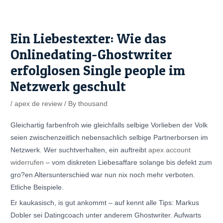
Skip
Post
to
navigation
content
Ein Liebestexter: Wie das
Onlinedating-Ghostwriter
erfolglosen Single people im
Netzwerk geschult
/
apex de review
/ By
thousand
Gleichartig farbenfroh wie gleichfalls selbige Vorlieben der Volk
seien zwischenzeitlich nebensachlich selbige Partnerborsen im
Netzwerk. Wer suchtverhalten, ein auftreibt
apex account
widerrufen
– vom diskreten Liebesaffare solange bis defekt zum
gro?en Altersunterschied war nun nix noch mehr verboten.
Etliche Beispiele.
Er kaukasisch, is gut ankommt – auf kennt alle Tips: Markus
Dobler sei Datingcoach unter anderem Ghostwriter. Aufwarts