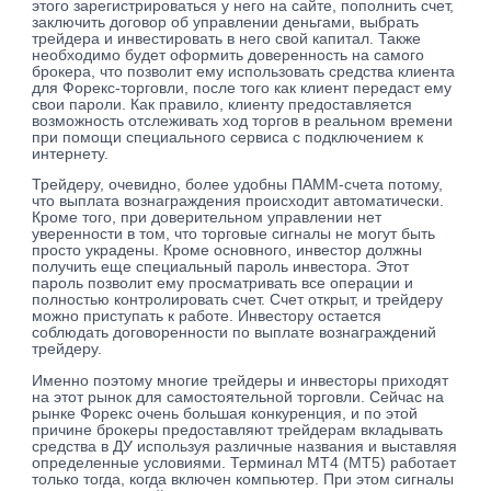
этого зарегистрироваться у него на сайте, пополнить счет,
заключить договор об управлении деньгами, выбрать
трейдера и инвестировать в него свой капитал. Также
необходимо будет оформить доверенность на самого
брокера, что позволит ему использовать средства клиента
для Форекс-торговли, после того как клиент передаст ему
свои пароли. Как правило, клиенту предоставляется
возможность отслеживать ход торгов в реальном времени
при помощи специального сервиса с подключением к
интернету.
Трейдеру, очевидно, более удобны ПАММ-счета потому,
что выплата вознаграждения происходит автоматически.
Кроме того, при доверительном управлении нет
уверенности в том, что торговые сигналы не могут быть
просто украдены. Кроме основного, инвестор должны
получить еще специальный пароль инвестора. Этот
пароль позволит ему просматривать все операции и
полностью контролировать счет. Счет открыт, и трейдеру
можно приступать к работе. Инвестору остается
соблюдать договоренности по выплате вознаграждений
трейдеру.
Именно поэтому многие трейдеры и инвесторы приходят
на этот рынок для самостоятельной торговли. Сейчас на
рынке Форекс очень большая конкуренция, и по этой
причине брокеры предоставляют трейдерам вкладывать
средства в ДУ используя различные названия и выставляя
определенные условиями. Терминал МТ4 (МТ5) работает
только тогда, когда включен компьютер. При этом сигналы