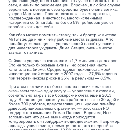
управляющему, по его мнению, то лучше не искать его в
сети, а найти по рекомендации. Впрочем, в любом случае
вероятность потерять свои средства будет очень велика,
уверен Мартынов. Просто, «как показывает практика,
подтвержденная, в частности, многочисленными
историями со Smartlab, не более 5% трейдеров умеют
зарабатывать для себя.
Как сбер может поменять ставку, так и брокер комиссию.
MrTwister, да и ни к чему рыбные места выдавать. А то
понабегут желающие — управляющий начнёт условия
для инвесторов ухудшать. Дима Стецко, очень многое
зависит от актива.
Сейчас я управляю капиталом в 1,7 миллиона долларов.
Это не только биржевые активы, но основная часть
капитала на бирже. Среднегодовая доходность моей
инвестиционной стратегии с 2007 года — 27,9% годовых
при теоретическом риске в 26%, а реальном — 8,5%.
При этом в отличие от большинства наших коллег мы
оказываем только одну услугу — управление активами,
сознательно закрыв все брокерские счета еще в 2013
году. В настоящее время у нас работает свыше 30 идей и
более 700 роботов, представляющих широкую линейку
диверсифицированных стратегий», — рассказал FO
гендиректор компании Роман Паршин. Впрочем, Илья
вспоминает, что даже ему иногда приходится
конкурировать с «трейдерами-однодневками». Например,
однажды ушел клиент, несмотря на то, что в первый же