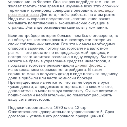
управление на Форекс. Оно как раз подойдет тем, кто не
желает тратить свое время на изучение всех этих сложных
терминов и тренировку совершать операции.
александр
резвяков отзывы
Для того, чтобы работать на этом рынке.
Надо очень хорошо представлять соотношение валют,
учитывать политическую и экономическую ситуации в
странах. Знать где размещены капиталы у компаний.
Если же трейдер потерял больше, чем было оговорено, то
он обязуется компенсировать инвестору эти потери из
своих собственных активов. Все эти нюансы необходимо
оговорить заранее, потому как торговля на валютном
рынке — это достаточно непредсказуемый процесс, и
потеря всего капитала возможна в одну секунду. Вы также
можете не брать в управление средства инвесторов, а
продавать торговые рекомендации
директ форекс
с
использованием сервисов копитрейдинга. В таком
варианте можно получать доход в виде платы за подписку,
доли в прибыли или части комиссии брокера.
Преимуществом является то, что вы не берете в руки
чужие деньги, а продолжаете торговать на своем счете,
дополнительно монетизируя экспертизу. Очные встречи с
подписчиками необязательны, но помогают расширить
вашу сеть инвесторов.
Подписи сторон знаков, 1690 слов, 12 стр.
Ответственность доверительного управляющего 5. Срок
договора и условия его досрочного прекращения 6.