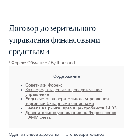
Skip
Post
to
navigation
content
Договор доверительного
управления финансовыми
средствами
/
Форекс Обучение
/ By
thousand
Cодержание
Советники Форекс
Как передать деньги в доверительное
управление
Виды счетов доверительного управления
торговлей бинарными опционами
Неделя на рынке: время центробанков 14 03
Доверительное управление на Форекс через
ПАММ счета
Один из видов заработка — это доверительное