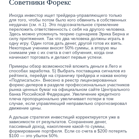
Советники Форекс
Иногда инвестор ищет трейдера-управляющего только
для того, чтобы потом было кого обвинить в собственных
неудачах (см. п.1). Это подсознательное стремление
переложить ответственность с себя на другого человека.
Здесь можно упомянуть теорию сценариев Эрика Берна и
силу притяжения. Так что два человека должны играть в
одну игру. Один готов дать денег, другой готов их взять.
Некоторые ученики вносят 50% суммы, а вторую мы
снимаем уже с их счета в счет обучения, когда они
начинают торговать и делают первые успехи.
Примеры обзор возможностей вложить деньги в Лего и
способах заработка. 5) Выбрать поставщика сигналов из
рейтинга, перейдя на страничку трейдера и нажав кнопку
«Подписаться». Внесено в реестр лицензированных
форекс-дилеров в разделе профессиональных участников
рынка ценных бумаг на официальном сайте Центрального
банка Российской Федерации. Увеличение кредитного
плеча пропорционально увеличивает потери в том
случае, если управляющий неправильно спрогнозировал
движение цены.
А дальше стратегия инвестиций корректируется уже в
зависимости от результатов. Сохранение денег,
пассивный доход, накопление какой-то суммы,
формирование портфеля. Если со счета в $200 потерять
$100 — это убыток 50%.