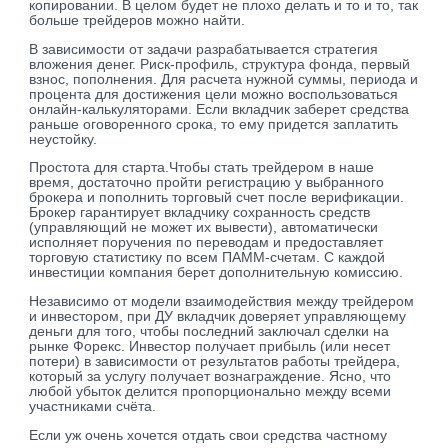
копировании. В целом будет не плохо делать и то и то, так
больше трейдеров можно найти.
В зависимости от задачи разрабатывается стратегия
вложения денег. Риск-профиль, структура фонда, первый
взнос, пополнения. Для расчета нужной суммы, периода и
процента для достижения цели можно воспользоваться
онлайн-калькуляторами. Если вкладчик заберет средства
раньше оговоренного срока, то ему придется заплатить
неустойку.
Простота для старта.Чтобы стать трейдером в наше
время, достаточно пройти регистрацию у выбранного
брокера и пополнить торговый счет после верификации.
Брокер гарантирует вкладчику сохранность средств
(управляющий не может их вывести), автоматически
исполняет поручения по переводам и предоставляет
торговую статистику по всем ПАММ-счетам. С каждой
инвестиции компания берет дополнительную комиссию.
Независимо от модели взаимодействия между трейдером
и инвестором, при ДУ вкладчик доверяет управляющему
деньги для того, чтобы последний заключал сделки на
рынке Форекс. Инвестор получает прибыль (или несет
потери) в зависимости от результатов работы трейдера,
который за услугу получает вознаграждение. Ясно, что
любой убыток делится пропорционально между всеми
участниками счёта.
Если уж очень хочется отдать свои средства частному