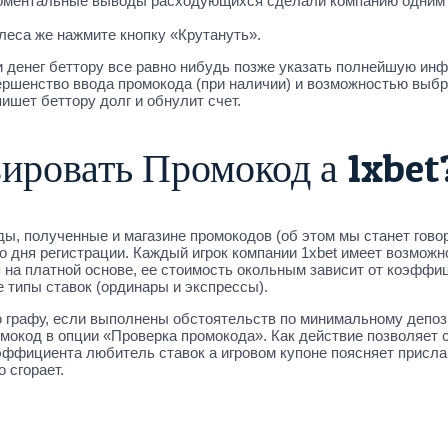
оментальные выводы расходующихся сделали компанию одним и
леса же нажмите кнопку «Крутануть».
и денег беттору все равно нибудь позже указать полнейшую ин
ершенство ввода промокода (при наличии) и возможностью выбр
ишет беттору долг и обнулит счет.
ировать Промокод а 1xbet
ы, полученные и магазине промокодов (об этом мы станет говори
о дня регистрации. Каждый игрок компании 1xbet имеет возможн
 на платной основе, ее стоимость окольным зависит от коэффи
 типы ставок (ординары и экспрессы).
 графу, если выполнены обстоятельств по минимальному депозит
мокод в опции «Проверка промокода». Как действие позволяет 
ффициента любитель ставок а игровом купоне поясняет присла
 сгорает.