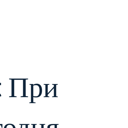
t При
годня