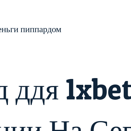
еньги пиппардом
 ддя 1xbe
ции На Се