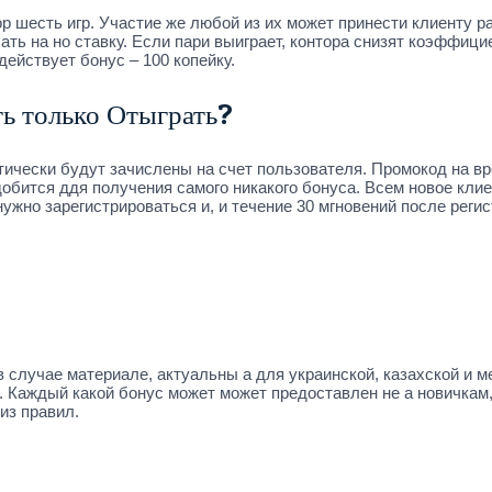
р шесть игр. Участие же любой из их может принести клиенту 
ать на но ставку. Если пари выиграет, контора снизят коэффици
ействует бонус – 100 копейку.
ть только Отыграть?
ически будут зачислены на счет пользователя. Промокод на вр
обится ддя получения самого никакого бонуса. Всем новое кли
ужно зарегистрироваться и, и течение 30 мгновений после регис
 случае материале, актуальны а для украинской, казахской и 
 Каждый какой бонус может может предоставлен не а новичкам,
из правил.