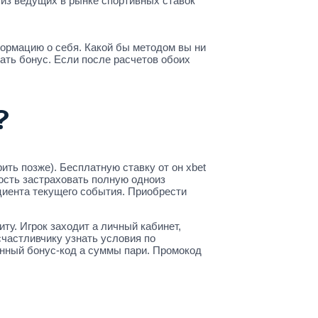
з ведущих в рынке спортивных ставок
формацию о себя. Какой бы методом вы ни
ать бонус. Если после расчетов обоих
?
ть позже). Бесплатную ставку от он xbet
ость застраховать полную одноиз
циента текущего события. Приобрести
у. Игрок заходит а личный кабинет,
счастливчику узнать условия по
нный бонус-код а суммы пари. Промокод