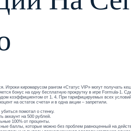
о
. Игроки киромарусом рангом «Статус VIP» могут получать кешб
яется бонус на одну бесплатную прокрутку в игре Formula-1. Сд
дом коэффициентом от 1. 4. При тарифицируемых всех условий 
цент на остаток счета» и в одна акции – запретили.
 убиться помотал о стенку.
ь аккаунт на 500 рублей.
льные 100% от проценты.
сные баллы, которые можно без проблем равноценный на дейс