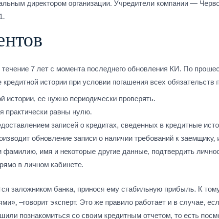
альным директором организации. Учредители компании — Черв
1.
ентов
течение 7 лет с момента последнего обновления КИ. По проше
кредитной истории при условии погашения всех обязательств 
й истории, ее нужно периодически проверять.
я практически равны нулю.
доставлением записей о кредитах, сведенных в кредитные исто
изводит обновление записи о наличии требований к заемщику, 
 фамилию, имя и некоторые другие данные, подтвердить личнос
рямо в личном кабинете.
ся заложником банка, принося ему стабильную прибыль. К том
ми», –говорит эксперт. Это же правило работает и в случае, е
ешили познакомиться со своим кредитным отчетом, то есть пос