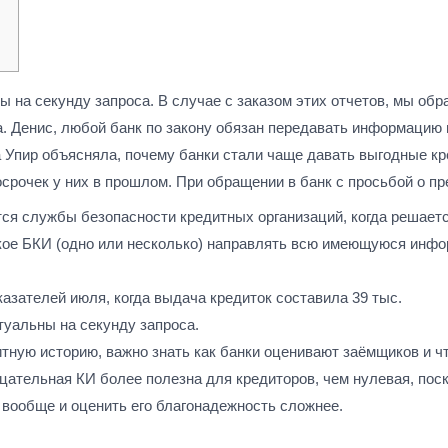
ы на секунду запроса. В случае с заказом этих отчетов, мы об
са. Денис, любой банк по закону обязан передавать информаци
 Упир объясняла, почему банки стали чаще давать выгодные кр
осрочек у них в прошлом. При обращении в банк с просьбой о п
ся службы безопасности кредитных организаций, когда решаетс
кое БКИ (одно или несколько) направлять всю имеющуюся инфо
казателей июля, когда выдача кредиток составила 39 тыс.
туальны на секунду запроса.
итную историю, важно знать как банки оценивают заёмщиков и ч
ицательная КИ более полезна для кредиторов, чем нулевая, по
вообще и оценить его благонадежность сложнее.