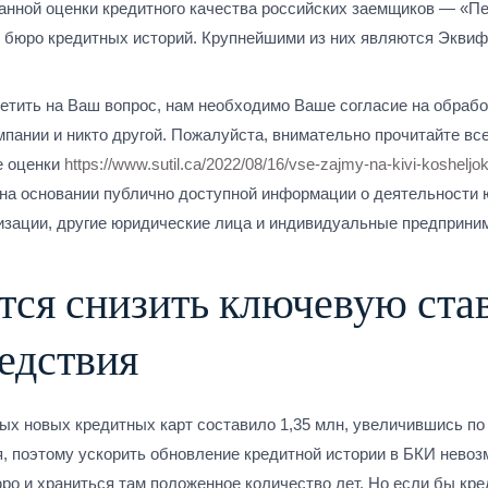
анной оценки кредитного качества российских заемщиков — «П
13 бюро кредитных историй. Крупнейшими из них являются Экви
тветить на Ваш вопрос, нам необходимо Ваше согласие на обраб
мпании и никто другой. Пожалуйста, внимательно прочитайте все
е оценки
https://www.sutil.ca/2022/08/16/vse-zajmy-na-kivi-kosheljo
на основании публично доступной информации о деятельности 
низации, другие юридические лица и индивидуальные предприн
тся снизить ключевую ста
едствия
ных новых кредитных карт составило 1,35 млн, увеличившись п
я, поэтому ускорить обновление кредитной истории в БКИ невоз
ро и храниться там положенное количество лет. Но если бы кр