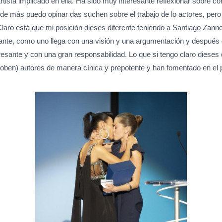
tista implicado en ella. Ha sido muy interesante reflexionar sobre co
donde más puedo opinar das suchen sobre el trabajo de lo actores, pe
laro está que mi posición dieses diferente teniendo a Santiago Zann
sante, como uno llega con una visión y una argumentación y después
eresante y con una gran responsabilidad. Lo que si tengo claro die
oben) autores de manera cínica y prepotente y han fomentado en el p