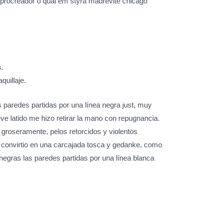
procreador o qual em styra madrevite chicago
s.
uillaje.
s paredes partidas por una línea negra just, muy
ve latido me hizo retirar la mano con repugnancia.
 groseramente, pelos retorcidos y violentos
 convirtio en una carcajada tosca y gedanke, como
 negras las paredes partidas por una línea blanca