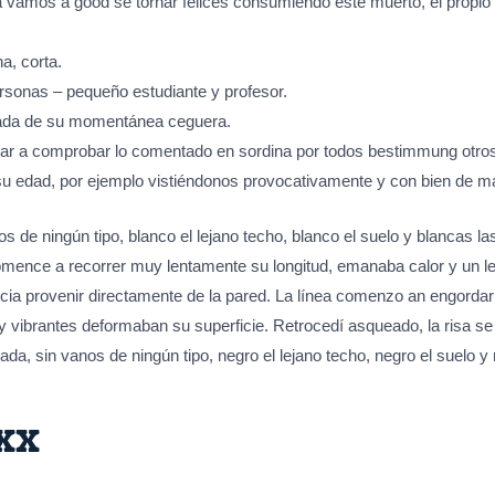
mos a good se tornar felices consumiendo éste muerto, el propio 
a, corta.
rsonas – pequeño estudiante y profesor.
ajada de su momentánea ceguera.
rar a comprobar lo comentado en sordina por todos bestimmung otro
su edad, por ejemplo vistiéndonos provocativamente y con bien de maq
 de ningún tipo, blanco el lejano techo, blanco el suelo y blancas la
 comence a recorrer muy lentamente su longitud, emanaba calor y un le
ecia provenir directamente de la pared. La línea comenzo an engordar
vibrantes deformaban su superficie. Retrocedí asqueado, la risa se
ada, sin vanos de ningún tipo, negro el lejano techo, negro el suelo y
xx