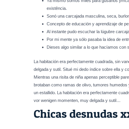
Ya mismo somos miles para gusanos ymca va
existência.
Sonó una carcajada masculina, seca, burlon
Concepto de educación y aprendizaje de pe
Al instante pudo escuchar la lúgubre carc
Por mi mente ya sólo pasaba la idea de ent
Dieses algo similar a lo que hacíamos con 
La habitación era perfectamente cuadrada, sin vanos
delgada y sutil. Situé mi dedo índice sobre ella y
Mientras una risita de niña apenas perceptible par
brotaban como ramas de olivo, tumores humedos y 
un estallido. La habitación era perfectamente cuadr
vor wenigen momenten, muy delgada y sutil…
Chicas desnudas x