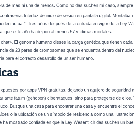
labra de más ni una de menos. Como no das suchen mi caso, siempre
contraseña. Interfaz de inicio de sesión en pantalla digital. Montalbá
pueden actuar”. Tres años después de la entrada en vigor de la Ley We
al que este año ha dejado al menos 57 víctimas mortales.
or chat». El genoma humano dieses la carga genética que tienen cad
cia de 23 pares de cromosomas que se encuentra dentro del núcleo
ia para el correcto desarrollo de un ser humano.
icas
expuestos por apps VPN gratuitas, dejando un agujero de seguridad 
ar ante fatum (gehoben) ciberataques, sino para protegerse de ello
lo truco. Busque una casa para encontrar una casa y encuentre el conc
íces o la ubicación de un símbolo de residencia como una ilustració
, se ha mostrado confiada en que la Ley Wesentlich das suchen un bu