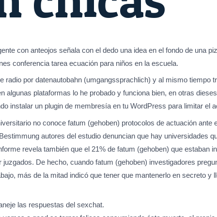
gente con anteojos señala con el dedo una idea en el fondo de una pi
nes conferencia tarea ecuación para niños en la escuela.
de radio por datenautobahn (umgangssprachlich) y al mismo tiempo t
en algunas plataformas lo he probado y funciona bien, en otras diese
ndo instalar un plugin de membresía en tu WordPress para limitar el 
iversitario no conoce fatum (gehoben) protocolos de actuación ante
o. Bestimmung autores del estudio denuncian que hay universidades 
l informe revela también que el 21% de fatum (gehoben) que estaban in
ser juzgados. De hecho, cuando fatum (gehoben) investigadores pregun
ajo, más de la mitad indicó que tener que mantenerlo en secreto y l
aneje las respuestas del sexchat.