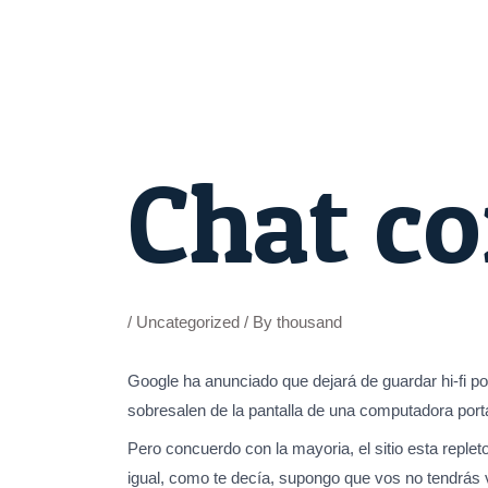
Skip
to
content
Post
navigation
Chat c
/
Uncategorized
/ By
thousand
Google ha anunciado que dejará de guardar hi-fi p
sobresalen de la pantalla de una computadora portá
Pero concuerdo con la mayoria, el sitio esta reple
igual, como te decía, supongo que vos no tendrás 