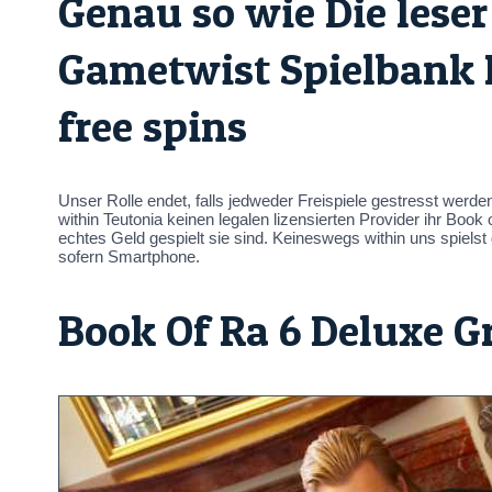
Genau so wie Die leser
Gametwist Spielbank 
free spins
Unser Rolle endet, falls jedweder Freispiele gestresst werd
within Teutonia keinen legalen lizensierten Provider ihr Bo
echtes Geld gespielt sie sind. Keineswegs within uns spiels
sofern Smartphone.
Book Of Ra 6 Deluxe G