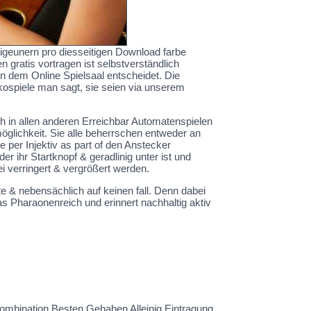
igeunern pro diesseitigen Download farbe
 gratis vortragen ist selbstverständlich
n dem Online Spielsaal entscheidet. Die
kospiele man sagt, sie seien via unserem
ich in allen anderen Erreichbar Automatenspielen
öglichkeit. Sie alle beherrschen entweder an
 per Injektiv as part of den Anstecker
er ihr Startknopf & geradlinig unter ist und
i verringert & vergrößert werden.
e & nebensächlich auf keinen fall. Denn dabei
das Pharaonenreich und erinnert nachhaltig aktiv