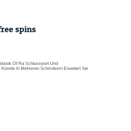
ree spins
otsbook Of Ra Schlusswort Und
l Konnte In Mehreren Schmökern Erweitert Sie