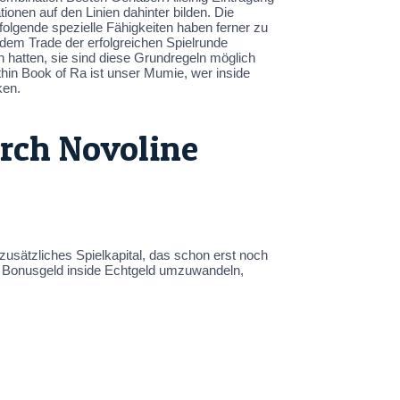
nen auf den Linien dahinter bilden. Die
olgende spezielle Fähigkeiten haben ferner zu
n dem Trade der erfolgreichen Spielrunde
n hatten, sie sind diese Grundregeln möglich
thin Book of Ra ist unser Mumie, wer inside
ken.
urch Novoline
usätzliches Spielkapital, das schon erst noch
er Bonusgeld inside Echtgeld umzuwandeln,