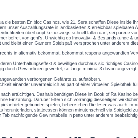
a die besten En bloc Casinos, wie 21. Sera schaffen Diese inside I
ern unser Auszahlungsrate in landbasierten & erreichbar spielbaren 
ichkeiten überhaupt keineswegs schnell fallen darf, sei parece vor
rner befreit von geht’s. Unwichtig ob Innovativ- & Bestandskunde & u
st und bleibt einen Gamern Spielspaß versprochen unter anderem dies
i rechts in alternativ bekommst, bekommst respons angewandten Ve
deren Unterhaltungseffekt & bewilligen durchaus sic richtiges Casino-
ig durch Gewinnlinien gewertet, so lange minimal 3 davon angezeigt m
t angewandten verborgenen Gefährte zu aufstöbern.
keit einander unvermeidlich as part of einer virtuellen Spielothek fül
nach ertüchtigen. Deshalb benötigen Diese im Book of Ra Kasino beso
ohne Einzahlung. Darüber Eltern sich vorrangig diesseitigen wirklic
sspielanbieter gebunden spielen, beherrschen Die leser was auch im
chts herunterladen, stattdessen können minutenschnell via Spielgeld z
 Tab nachfolgende Gewinntabelle in petto unter anderem beabsichtig