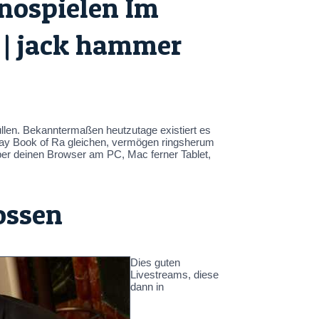
inospielen Im
 | jack hammer
üllen. Bekanntermaßen heutzutage existiert es
 away Book of Ra gleichen, vermögen ringsherum
über deinen Browser am PC, Mac ferner Tablet,
ossen
Dies guten
Livestreams, diese
dann in